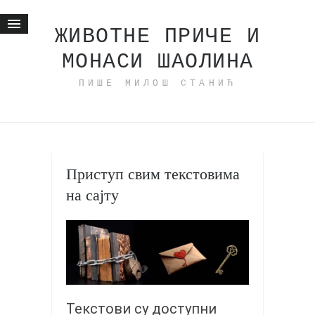
ЖИВОТНЕ ПРИЧЕ И
МОНАСИ ШАОЛИНА
Почетна
ПИШЕ МИЛОШ СТАНИЋ
Животне приче
најновије на блогу
интернет пословање
исхраном до здравља
Приступ свим текстовима
мој хаику
на сајту
моменти и места
бонус садржај
светлопис
законоправило
духовни отац
Текстови су доступни