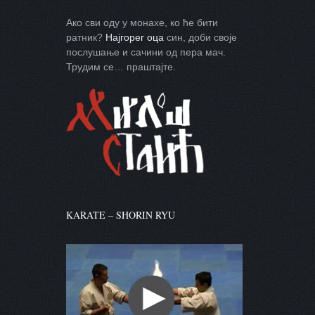
Ако сви оду у монахе, ко ће бити
ратник?
Најгорег оца
син, доби своје
послушање и сачини од пера мач.
Трудим се… праштајте.
KARATE – SHORIN RYU