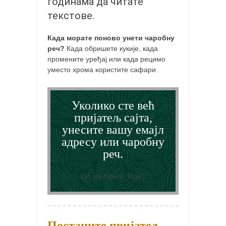
годинама да читате
кихон
текстове.
наиханчи
Када морате поново унети чаробну
кушанку
реч?
Када обришете кукије, када
промените уређај или када рецимо
пасаи
уместо хрома користите сафари.
темашивари
кобудо
Уколико сте већ
нунчаку
пријатељ сајта,
бо
унесите вашу емајл
адресу или чаробну
тонфа
реч.
саи
тимбеи рочин
[af_members_login]
тсунами дојо
програм
Постаните пријатељ