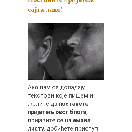
снимци наступа
сајта лако!
галерија клуба
чланарина
контакт
бесплатна е-књига
термини тренинга
моја прича
моја прича
фотке
Ако вам се допадају
контакт
текстови које пишем и
желите да
постанете
пријатељ овог блога
,
пријавите се на
емаил
листу,
добићете приступ