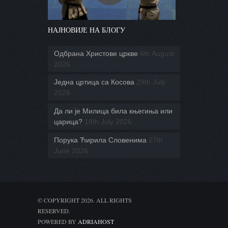
НАЈНОВИЈЕ НА БЛОГУ
Одбрана Христове цркве
6th August
2026
Једна цртица са Косова
29th July
2026
Да ли је Милица била књегиња или
царица?
18th July 2026
Порука Ћирила Словенима
27th
June 2026
© COPYRIGHT 2026. ALL RIGHTS
RESERVED.
POWERED BY
ADRIAHOST