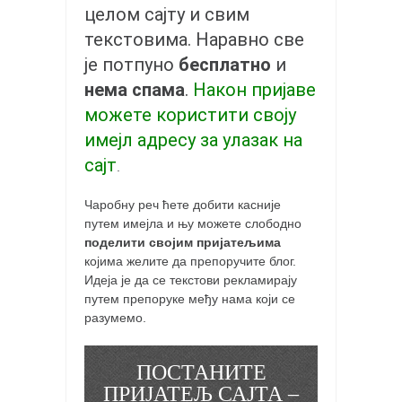
целом сајту и свим
текстовима. Наравно све
је потпуно
бесплатно
и
нема спама
.
Након пријаве
можете користити своју
имејл адресу за улазак на
сајт
.
Чаробну реч ћете добити касније
путем имејла и њу можете слободно
поделити својим пријатељима
којима желите да препоручите блог.
Идеја је да се текстови рекламирају
путем препоруке међу нама који се
разумемо.
ПОСТАНИТЕ
ПРИЈАТЕЉ САЈТА –