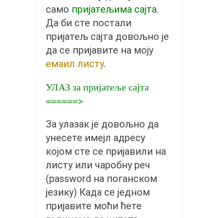
православље
само
пријатељима сајта
.
забрањена историја
Да би сте постали
ћирилица
пријатељ сајта довољно је
да се пријавите на моју
породичне приче
емаил листу
.
прота Воја
уместо твитера
УЛАЗ за пријатеље сајта
======>
календар српски
азбуки и књиге
За улазак је довољно да
Окинава карате
унесете имејл адресу
најновије на блогу
којом сте се пријавили на
моје белешке
листу или чаробну реч
(password на поганском
историја каратеа
језику) Када се једном
бубиши
пријавите моћи ћете
карате