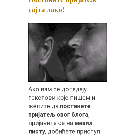
снимци наступа
сајта лако!
галерија клуба
чланарина
контакт
бесплатна е-књига
термини тренинга
моја прича
моја прича
фотке
Ако вам се допадају
контакт
текстови које пишем и
желите да
постанете
пријатељ овог блога
,
пријавите се на
емаил
листу,
добићете приступ