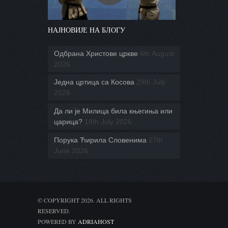
НАЈНОВИЈЕ НА БЛОГУ
Одбрана Христове цркве
6th August
2026
Једна цртица са Косова
29th July
2026
Да ли је Милица била књегиња или
царица?
18th July 2026
Порука Ћирила Словенима
27th
June 2026
© COPYRIGHT 2026. ALL RIGHTS
RESERVED.
POWERED BY
ADRIAHOST