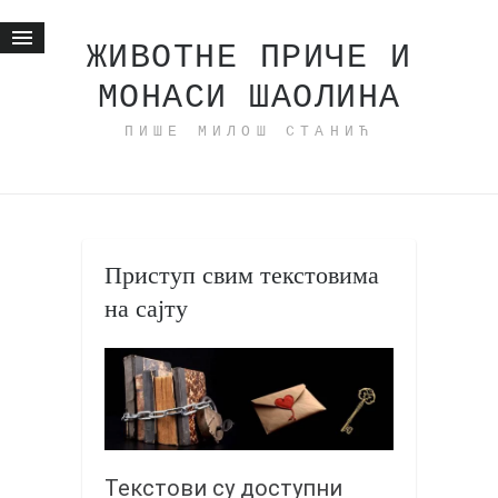
ЖИВОТНЕ ПРИЧЕ И
МОНАСИ ШАОЛИНА
Почетна
ПИШЕ МИЛОШ СТАНИЋ
Животне приче
најновије на блогу
интернет пословање
исхраном до здравља
Приступ свим текстовима
мој хаику
на сајту
моменти и места
бонус садржај
светлопис
законоправило
духовни отац
Текстови су доступни