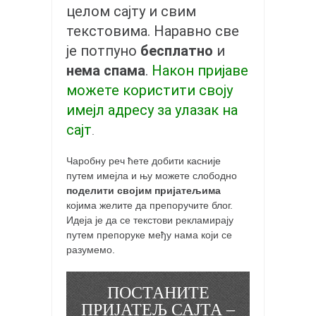
целом сајту и свим
текстовима. Наравно све
је потпуно
бесплатно
и
нема спама
.
Након пријаве
можете користити своју
имејл адресу за улазак на
сајт
.
Чаробну реч ћете добити касније
путем имејла и њу можете слободно
поделити својим пријатељима
којима желите да препоручите блог.
Идеја је да се текстови рекламирају
путем препоруке међу нама који се
разумемо.
ПОСТАНИТЕ
ПРИЈАТЕЉ САЈТА –