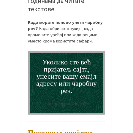
годинама да читате
кихон
текстове.
наиханчи
Када морате поново унети чаробну
кушанку
реч?
Када обришете кукије, када
промените уређај или када рецимо
пасаи
уместо хрома користите сафари.
темашивари
кобудо
Уколико сте већ
нунчаку
пријатељ сајта,
бо
унесите вашу емајл
адресу или чаробну
тонфа
реч.
саи
тимбеи рочин
[af_members_login]
тсунами дојо
програм
Постаните пријатељ