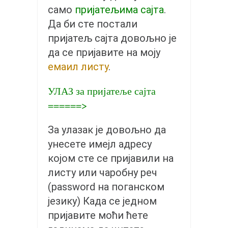
православље
само
пријатељима сајта
.
забрањена историја
Да би сте постали
ћирилица
пријатељ сајта довољно је
да се пријавите на моју
породичне приче
емаил листу
.
прота Воја
уместо твитера
УЛАЗ за пријатеље сајта
======>
календар српски
азбуки и књиге
За улазак је довољно да
Окинава карате
унесете имејл адресу
најновије на блогу
којом сте се пријавили на
моје белешке
листу или чаробну реч
(password на поганском
историја каратеа
језику) Када се једном
бубиши
пријавите моћи ћете
карате