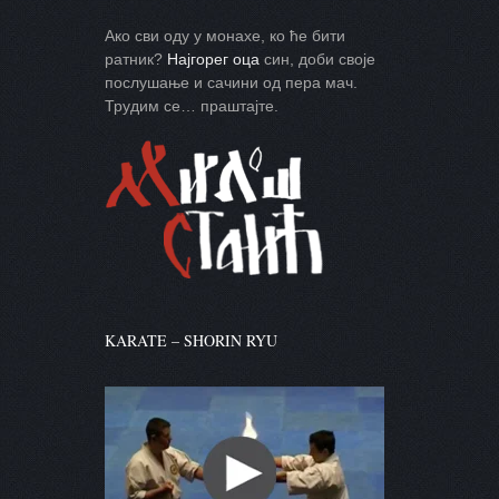
Ако сви оду у монахе, ко ће бити
ратник?
Најгорег оца
син, доби своје
послушање и сачини од пера мач.
Трудим се… праштајте.
KARATE – SHORIN RYU