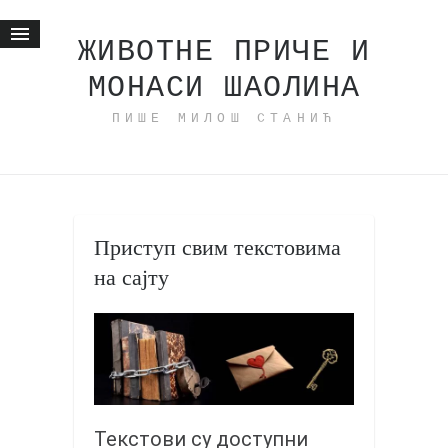
ЖИВОТНЕ ПРИЧЕ И
МОНАСИ ШАОЛИНА
Почетна
ПИШЕ МИЛОШ СТАНИЋ
Животне приче
најновије на блогу
интернет пословање
исхраном до здравља
Приступ свим текстовима
мој хаику
на сајту
моменти и места
бонус садржај
светлопис
законоправило
духовни отац
Текстови су доступни