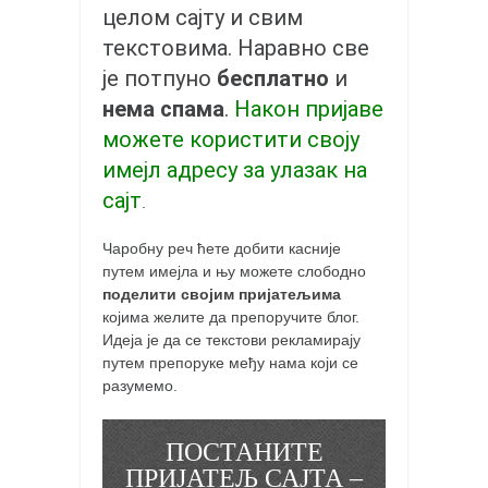
целом сајту и свим
текстовима. Наравно све
је потпуно
бесплатно
и
нема спама
.
Након пријаве
можете користити своју
имејл адресу за улазак на
сајт
.
Чаробну реч ћете добити касније
путем имејла и њу можете слободно
поделити својим пријатељима
којима желите да препоручите блог.
Идеја је да се текстови рекламирају
путем препоруке међу нама који се
разумемо.
ПОСТАНИТЕ
ПРИЈАТЕЉ САЈТА –