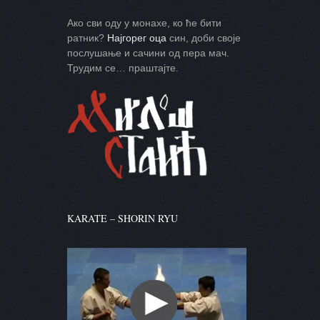
Ако сви оду у монахе, ко ће бити
ратник?
Најгорег оца
син, доби своје
послушање и сачини од пера мач.
Трудим се… праштајте.
KARATE – SHORIN RYU