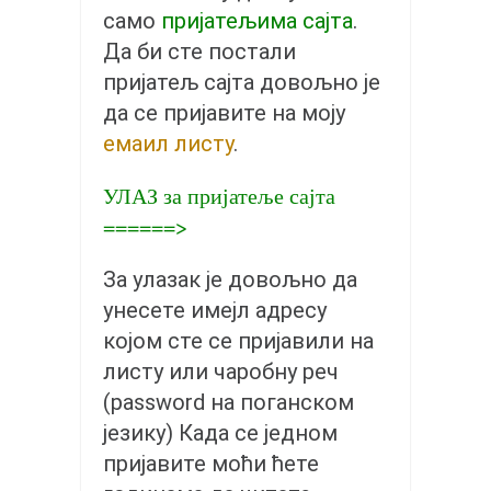
православље
само
пријатељима сајта
.
забрањена историја
Да би сте постали
ћирилица
пријатељ сајта довољно је
да се пријавите на моју
породичне приче
емаил листу
.
прота Воја
уместо твитера
УЛАЗ за пријатеље сајта
======>
календар српски
азбуки и књиге
За улазак је довољно да
Окинава карате
унесете имејл адресу
најновије на блогу
којом сте се пријавили на
моје белешке
листу или чаробну реч
(password на поганском
историја каратеа
језику) Када се једном
бубиши
пријавите моћи ћете
карате