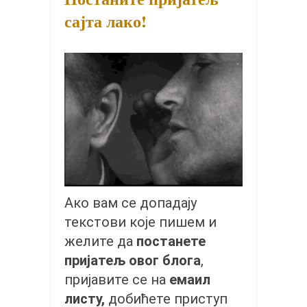
снимци наступа
сајта лако!
галерија клуба
чланарина
контакт
бесплатна е-књига
термини тренинга
моја прича
моја прича
фотке
Ако вам се допадају
контакт
текстови које пишем и
желите да
постанете
пријатељ овог блога
,
пријавите се на
емаил
листу,
добићете приступ