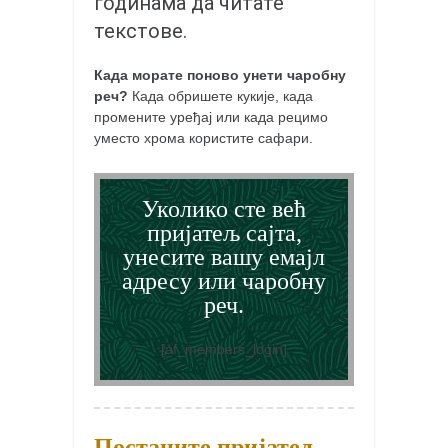
годинама да читате
кихон
текстове.
наиханчи
Када морате поново унети чаробну
кушанку
реч?
Када обришете кукије, када
промените уређај или када рецимо
пасаи
уместо хрома користите сафари.
темашивари
кобудо
Уколико сте већ
нунчаку
пријатељ сајта,
бо
унесите вашу емајл
адресу или чаробну
тонфа
реч.
саи
тимбеи рочин
[af_members_login]
тсунами дојо
програм
Постаните пријатељ