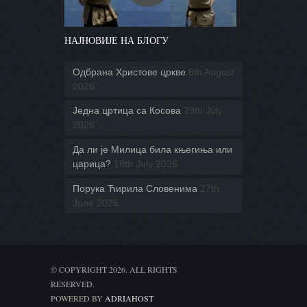
НАЈНОВИЈЕ НА БЛОГУ
Одбрана Христове цркве
6th August
2026
Једна цртица са Косова
29th July
2026
Да ли је Милица била књегиња или
царица?
18th July 2026
Порука Ћирила Словенима
27th
June 2026
© COPYRIGHT 2026. ALL RIGHTS
RESERVED.
POWERED BY
ADRIAHOST