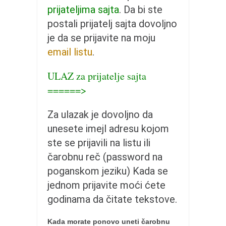
pravoslavlje
prijateljima sajta
. Da bi ste
zabranjena istorija
postali prijatelj sajta dovoljno
ćirilica
je da se prijavite na moju
email listu
.
porodične priče
umesto tvitera
ULAZ za prijatelje sajta
kalendar srpski
======>
azbuki i knjige
Za ulazak je dovoljno da
Okinava karate
unesete imejl adresu kojom
najnovije na blogu
ste se prijavili na listu ili
moje beleške
čarobnu reč (password na
istorija karatea
poganskom jeziku) Kada se
jednom prijavite moći ćete
bubishi
godinama da čitate tekstove.
karate
kihon
Kada morate ponovo uneti čarobnu