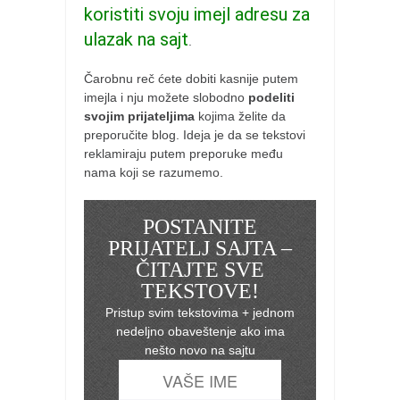
koristiti svoju imejl adresu za
ulazak na sajt
.
Čarobnu reč ćete dobiti kasnije putem
imejla i nju možete slobodno
podeliti
svojim prijateljima
kojima želite da
preporučite blog. Ideja je da se tekstovi
reklamiraju putem preporuke među
nama koji se razumemo.
POSTANITE
PRIJATELJ SAJTA –
ČITAJTE SVE
TEKSTOVE!
Pristup svim tekstovima + jednom
nedeljno obaveštenje ako ima
nešto novo na sajtu