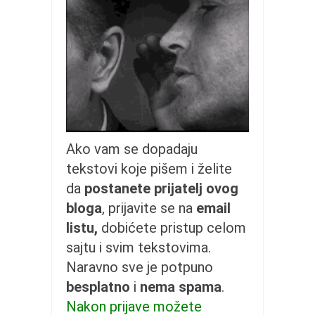
galerija kluba
članarina
kontakt
besplatna e-knjiga
termini treninga
moja priča
moja priča
Ako vam se dopadaju
fotke
tekstovi koje pišem i želite
kontakt
da
postanete prijatelj ovog
bloga
, prijavite se na
email
Ћир
listu,
dobićete pristup celom
sajtu i svim tekstovima.
Naravno sve je potpuno
besplatno
i
nema spama
.
Nakon prijave možete