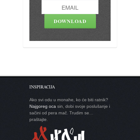
INSPIRACIJA
Ako svi odu u monahe, ko će biti ratnik?
Najgoreg oca
sin, dobi svoje poslušanje i
sačini od pera mač. Trudim se…
praštajte.