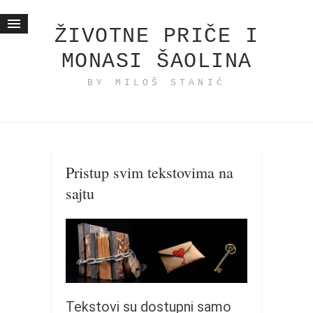
ŽIVOTNE PRIČE I
MONASI ŠAOLINA
Početna
BY MILOŠ STANIĆ
Životne priče
najnovije na blogu
internet poslovanje
ishranom do zdravlja
Pristup svim tekstovima na
moj haiku
sajtu
momenti i mesta
bonus sadržaj
Svetlopis
zakonopravilo
duhovni otac
Tekstovi su dostupni samo