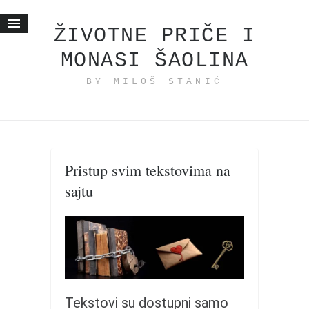
ŽIVOTNE PRIČE I
MONASI ŠAOLINA
Početna
BY MILOŠ STANIĆ
Životne priče
najnovije na blogu
internet poslovanje
ishranom do zdravlja
Pristup svim tekstovima na
moj haiku
sajtu
momenti i mesta
bonus sadržaj
Svetlopis
zakonopravilo
duhovni otac
Tekstovi su dostupni samo