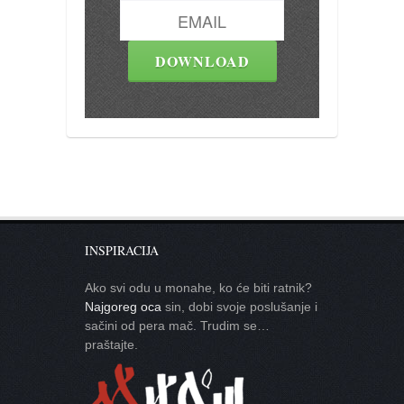
INSPIRACIJA
Ako svi odu u monahe, ko će biti ratnik?
Najgoreg oca
sin, dobi svoje poslušanje i
sačini od pera mač. Trudim se…
praštajte.