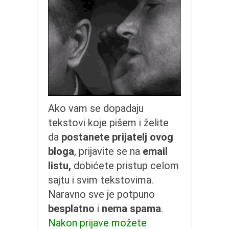
galerija kluba
članarina
kontakt
besplatna e-knjiga
termini treninga
moja priča
moja priča
Ako vam se dopadaju
fotke
tekstovi koje pišem i želite
kontakt
da
postanete prijatelj ovog
bloga
, prijavite se na
email
Ћир
listu,
dobićete pristup celom
sajtu i svim tekstovima.
Naravno sve je potpuno
besplatno
i
nema spama
.
Nakon prijave možete