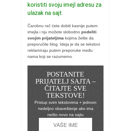
koristiti svoju imejl adresu za
ulazak na sajt
.
Čarobnu reč ćete dobiti kasnije putem
imejla i nju možete slobodno
podeliti
svojim prijateljima
kojima želite da
preporučite blog. Ideja je da se tekstovi
reklamiraju putem preporuke među
nama koji se razumemo.
POSTANITE
PRIJATELJ SAJTA –
ČITAJTE SVE
TEKSTOVE!
Pristup svim tekstovima + jednom
nedeljno obaveštenje ako ima
nešto novo na sajtu