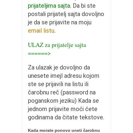
pravoslavlje
prijateljima sajta
. Da bi ste
zabranjena istorija
postali prijatelj sajta dovoljno
ćirilica
je da se prijavite na moju
email listu
.
porodične priče
umesto tvitera
ULAZ za prijatelje sajta
kalendar srpski
======>
azbuki i knjige
Za ulazak je dovoljno da
Okinava karate
unesete imejl adresu kojom
najnovije na blogu
ste se prijavili na listu ili
moje beleške
čarobnu reč (password na
istorija karatea
poganskom jeziku) Kada se
jednom prijavite moći ćete
bubishi
godinama da čitate tekstove.
karate
kihon
Kada morate ponovo uneti čarobnu