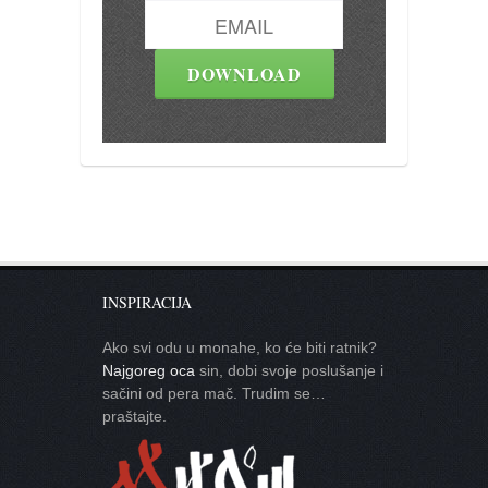
INSPIRACIJA
Ako svi odu u monahe, ko će biti ratnik?
Najgoreg oca
sin, dobi svoje poslušanje i
sačini od pera mač. Trudim se…
praštajte.