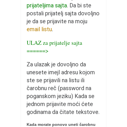
pravoslavlje
prijateljima sajta
. Da bi ste
zabranjena istorija
postali prijatelj sajta dovoljno
ćirilica
je da se prijavite na moju
email listu
.
porodične priče
umesto tvitera
ULAZ za prijatelje sajta
kalendar srpski
======>
azbuki i knjige
Za ulazak je dovoljno da
Okinava karate
unesete imejl adresu kojom
najnovije na blogu
ste se prijavili na listu ili
moje beleške
čarobnu reč (password na
istorija karatea
poganskom jeziku) Kada se
jednom prijavite moći ćete
bubishi
godinama da čitate tekstove.
karate
kihon
Kada morate ponovo uneti čarobnu