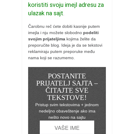
koristiti svoju imejl adresu za
ulazak na sajt
.
Čarobnu reč ćete dobiti kasnije putem
imejla i nju možete slobodno
podeliti
svojim prijateljima
kojima želite da
preporučite blog. Ideja je da se tekstovi
reklamiraju putem preporuke među
nama koji se razumemo.
POSTANITE
PRIJATELJ SAJTA –
ČITAJTE SVE
TEKSTOVE!
Pristup svim tekstovima + jednom
nedeljno obaveštenje ako ima
nešto novo na sajtu