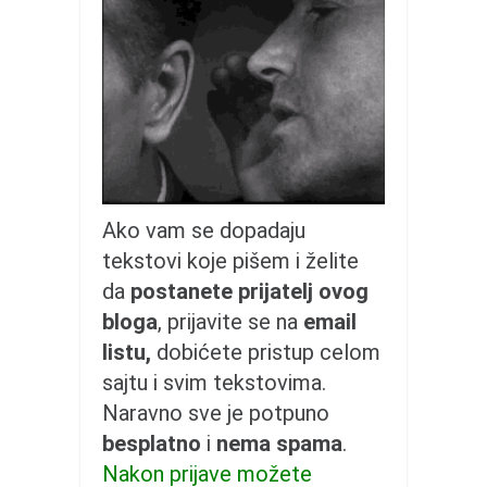
galerija kluba
članarina
kontakt
besplatna e-knjiga
termini treninga
moja priča
moja priča
Ako vam se dopadaju
fotke
tekstovi koje pišem i želite
kontakt
da
postanete prijatelj ovog
bloga
, prijavite se na
email
Ћир
listu,
dobićete pristup celom
sajtu i svim tekstovima.
Naravno sve je potpuno
besplatno
i
nema spama
.
Nakon prijave možete