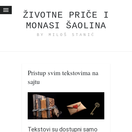
ŽIVOTNE PRIČE I
MONASI ŠAOLINA
Početna
BY MILOŠ STANIĆ
Životne priče
najnovije na blogu
internet poslovanje
ishranom do zdravlja
Pristup svim tekstovima na
moj haiku
sajtu
momenti i mesta
bonus sadržaj
Svetlopis
zakonopravilo
duhovni otac
Tekstovi su dostupni samo