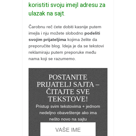
koristiti svoju imejl adresu za
ulazak na sajt
.
Čarobnu reč ćete dobiti kasnije putem
imejla i nju možete slobodno
podeliti
svojim prijateljima
kojima želite da
preporučite blog. Ideja je da se tekstovi
reklamiraju putem preporuke među
nama koji se razumemo.
POSTANITE
PRIJATELJ SAJTA –
ČITAJTE SVE
TEKSTOVE!
Pristup svim tekstovima + jednom
nedeljno obaveštenje ako ima
nešto novo na sajtu