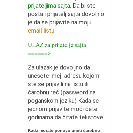
pravoslavlje
prijateljima sajta
. Da bi ste
zabranjena istorija
postali prijatelj sajta dovoljno
ćirilica
je da se prijavite na moju
email listu
.
porodične priče
umesto tvitera
ULAZ za prijatelje sajta
kalendar srpski
======>
azbuki i knjige
Za ulazak je dovoljno da
Okinava karate
unesete imejl adresu kojom
najnovije na blogu
ste se prijavili na listu ili
moje beleške
čarobnu reč (password na
istorija karatea
poganskom jeziku) Kada se
jednom prijavite moći ćete
bubishi
godinama da čitate tekstove.
karate
kihon
Kada morate ponovo uneti čarobnu