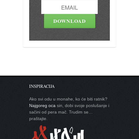
INSPIRACIJA
Ako svi odu u monahe, ko će biti ratnik?
Najgoreg oca
sin, dobi svoje poslušanje i
sačini od pera mač. Trudim se…
praštajte.