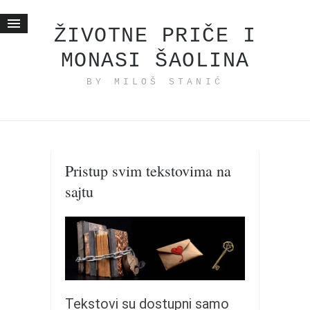
ŽIVOTNE PRIČE I
MONASI ŠAOLINA
Početna
BY MILOŠ STANIĆ
Životne priče
najnovije na blogu
internet poslovanje
ishranom do zdravlja
Pristup svim tekstovima na
moj haiku
sajtu
momenti i mesta
bonus sadržaj
Svetlopis
zakonopravilo
duhovni otac
Tekstovi su dostupni samo