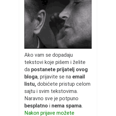
galerija kluba
članarina
kontakt
besplatna e-knjiga
termini treninga
moja priča
moja priča
Ako vam se dopadaju
fotke
tekstovi koje pišem i želite
kontakt
da
postanete prijatelj ovog
bloga
, prijavite se na
email
Ћир
listu,
dobićete pristup celom
sajtu i svim tekstovima.
Naravno sve je potpuno
besplatno
i
nema spama
.
Nakon prijave možete