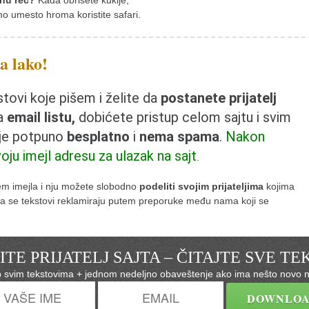
nu reč?
Kada obrišete kukije,
mo umesto hroma koristite safari.
ta lako!
ovi koje pišem i želite da
postanete prijatelj
na
email listu,
dobićete pristup celom sajtu i svim
 je potpuno
besplatno
i
nema spama
.
Nakon
voju imejl adresu za ulazak na sajt
.
tem imejla i nju možete slobodno
podeliti svojim prijateljima
kojima
e da se tekstovi reklamiraju putem preporuke među nama koji se
TE PRIJATELJ SAJTA – ČITAJTE SVE T
p svim tekstovima + jednom nedeljno obaveštenje ako ima nešto novo n