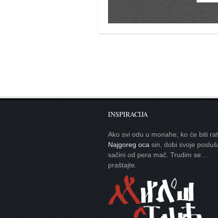
galerija kluba
članarina
kontakt
besplatna e-knjiga
termini treninga
moja priča
moja priča
fotke
INSPIRACIJA
kontakt
Ako svi odu u monahe, ko će biti ra
Najgoreg oca
sin, dobi svoje posluš
sačini od pera mač. Trudim se…
Ћир
praštajte.