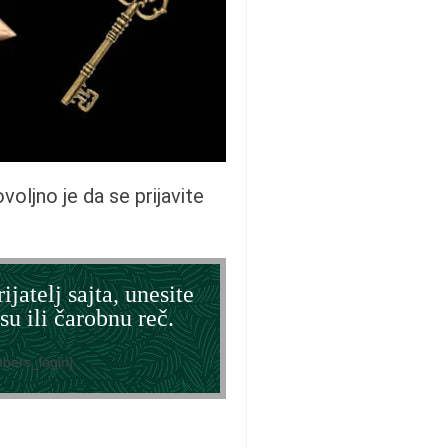
dovoljno je da se prijavite
ijatelj sajta, unesite
su ili čarobnu reč.
bers_login]