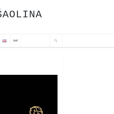
ŠAOLINA
ЋИР