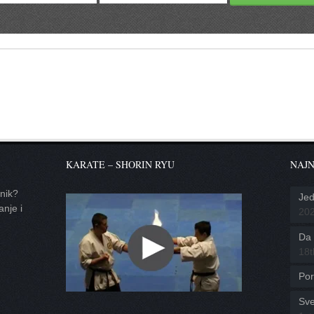
KARATE – SHORIN RYU
NAJN
tnik?
Jed
anje i
20
Da l
18t
Por
Sve