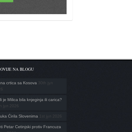
OVIJE NA BLOGU
na crtica sa Kosova
30th јул
26
i je Milica bila knjeginja ili carica?
h јул 2026
uka Ćirila Slovenima
1st јул 2026
ti Petar Cetinjski protiv Francuza