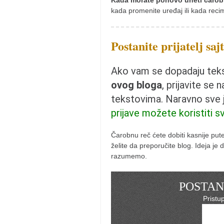
Kada morate ponovo uneti čarob
naihanchi
kada promenite uređaj ili kada reci
kushanku
Postanite prijatelj saj
passai
temashiwari
Ako vam se dopadaju tekst
kobudo
ovog bloga
, prijavite se 
nunchaku
tekstovima. Naravno sve
bo
prijave možete koristiti s
tonfa
Čarobnu reč ćete dobiti kasnije pu
sai
želite da preporučite blog. Ideja j
razumemo.
timbei rochin
tsunami dojo
POSTANI
program
Pristu
snimci nastupa