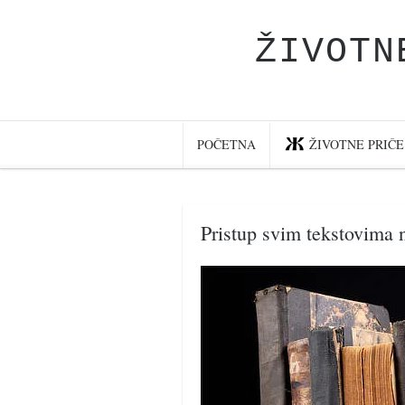
ŽIVOTN
Početna
Životne priče
najnovije na blogu
POČETNA
ŽIVOTNE PRIČE
internet poslovanje
ishranom do zdravlja
Pristup svim tekstovima n
moj haiku
momenti i mesta
bonus sadržaj
Svetlopis
zakonopravilo
duhovni otac