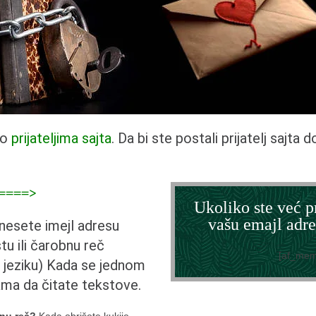
mo
prijateljima sajta
. Da bi ste postali prijatelj sajta 
=====>
Ukoliko ste već pr
vašu emajl adre
unesete imejl adresu
stu ili čarobnu reč
[af_mem
jeziku) Kada se jednom
ama da čitate tekstove.