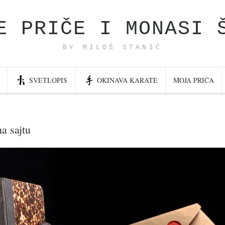
E PRIČE I MONASI 
BY MILOŠ STANIĆ
SVETLOPIS
OKINAVA KARATE
MOJA PRIČA
a sajtu