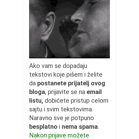
galerija kluba
članarina
kontakt
besplatna e-knjiga
termini treninga
moja priča
moja priča
Ako vam se dopadaju
fotke
tekstovi koje pišem i želite
kontakt
da
postanete prijatelj ovog
bloga
, prijavite se na
email
Ћир
listu,
dobićete pristup celom
sajtu i svim tekstovima.
Naravno sve je potpuno
besplatno
i
nema spama
.
Nakon prijave možete