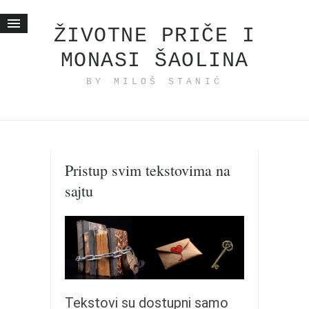
ŽIVOTNE PRIČE I
MONASI ŠAOLINA
Početna
BY MILOŠ STANIĆ
Životne priče
najnovije na blogu
internet poslovanje
ishranom do zdravlja
Pristup svim tekstovima na
moj haiku
sajtu
momenti i mesta
bonus sadržaj
Svetlopis
zakonopravilo
duhovni otac
Tekstovi su dostupni samo