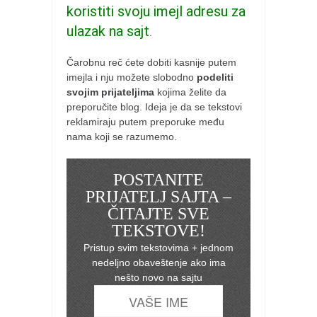
koristiti svoju imejl adresu za
ulazak na sajt
.
Čarobnu reč ćete dobiti kasnije putem
imejla i nju možete slobodno
podeliti
svojim prijateljima
kojima želite da
preporučite blog. Ideja je da se tekstovi
reklamiraju putem preporuke među
nama koji se razumemo.
POSTANITE
PRIJATELJ SAJTA –
ČITAJTE SVE
TEKSTOVE!
Pristup svim tekstovima + jednom
nedeljno obaveštenje ako ima
nešto novo na sajtu