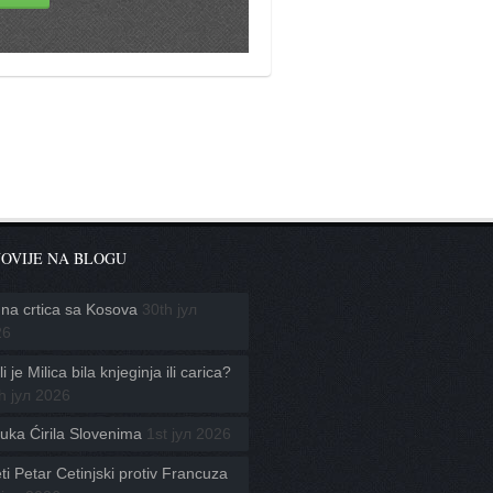
OVIJE NA BLOGU
na crtica sa Kosova
30th јул
26
i je Milica bila knjeginja ili carica?
h јул 2026
uka Ćirila Slovenima
1st јул 2026
ti Petar Cetinjski protiv Francuza