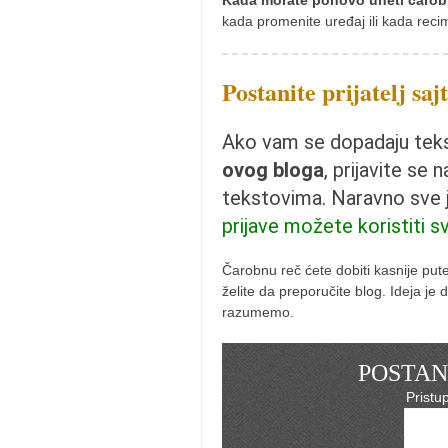
Kada morate ponovo uneti čarob
naihanchi
kada promenite uređaj ili kada reci
kushanku
Postanite prijatelj saj
passai
temashiwari
Ako vam se dopadaju tekst
kobudo
ovog bloga
, prijavite se 
nunchaku
tekstovima. Naravno sve
bo
prijave možete koristiti s
tonfa
Čarobnu reč ćete dobiti kasnije pu
sai
želite da preporučite blog. Ideja j
razumemo.
timbei rochin
tsunami dojo
POSTANI
program
Pristu
snimci nastupa