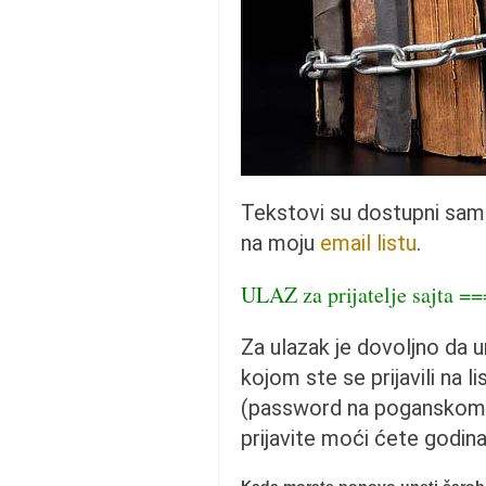
pravoslavlje
zabranjena istorija
ćirilica
porodične priče
umesto tvitera
kalendar srpski
Tekstovi su dostupni sa
azbuki i knjige
na moju
email listu
.
Okinava karate
ULAZ za prijatelje sajta =
najnovije na blogu
moje beleške
Za ulazak je dovoljno da 
istorija karatea
kojom ste se prijavili na li
bubishi
(password na poganskom 
karate
prijavite moći ćete godin
kihon