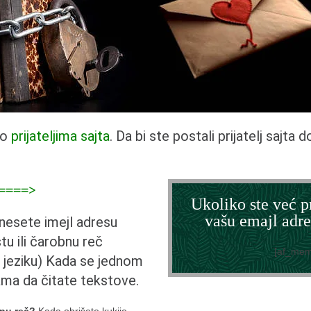
mo
prijateljima sajta
. Da bi ste postali prijatelj sajta 
=====>
Ukoliko ste već pr
vašu emajl adre
unesete imejl adresu
stu ili čarobnu reč
[af_mem
jeziku) Kada se jednom
ama da čitate tekstove.