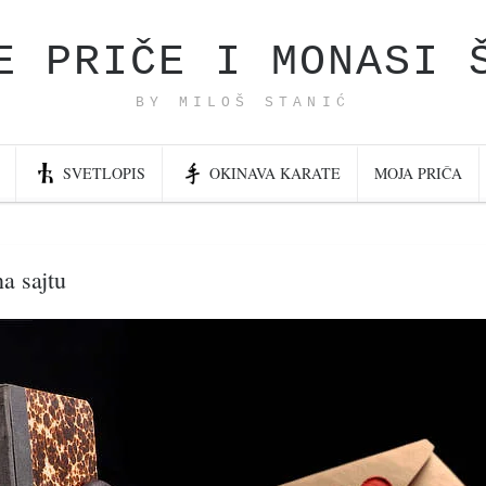
E PRIČE I MONASI 
BY MILOŠ STANIĆ
SVETLOPIS
OKINAVA KARATE
MOJA PRIČA
a sajtu