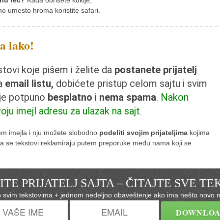
nu reč?
Kada obrišete kukije,
mo umesto hroma koristite safari.
ta lako!
ovi koje pišem i želite da
postanete prijatelj
na
email listu,
dobićete pristup celom sajtu i svim
 je potpuno
besplatno
i
nema spama
.
Nakon
voju imejl adresu za ulazak na sajt
.
tem imejla i nju možete slobodno
podeliti svojim prijateljima
kojima
e da se tekstovi reklamiraju putem preporuke među nama koji se
TE PRIJATELJ SAJTA – ČITAJTE SVE T
p svim tekstovima + jednom nedeljno obaveštenje ako ima nešto novo n