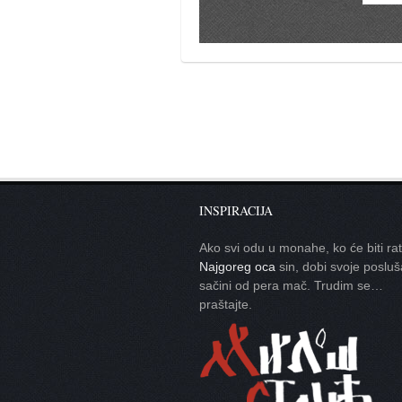
galerija kluba
članarina
kontakt
besplatna e-knjiga
termini treninga
moja priča
moja priča
fotke
INSPIRACIJA
kontakt
Ako svi odu u monahe, ko će biti ra
Najgoreg oca
sin, dobi svoje posluš
sačini od pera mač. Trudim se…
Ћир
praštajte.