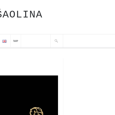
ŠAOLINA
ЋИР