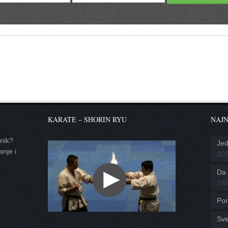
KARATE – SHORIN RYU
NAJN
tnik?
Jed
anje i
20
Da l
18t
Por
Sve