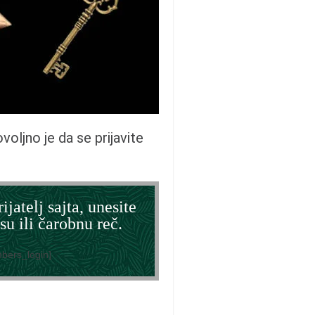
dovoljno je da se prijavite
ijatelj sajta, unesite
su ili čarobnu reč.
bers_login]