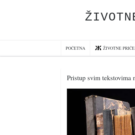
ŽIVOTN
Početna
Životne priče
najnovije na blogu
POČETNA
ŽIVOTNE PRIČE
internet poslovanje
ishranom do zdravlja
Pristup svim tekstovima n
moj haiku
momenti i mesta
bonus sadržaj
Svetlopis
zakonopravilo
duhovni otac