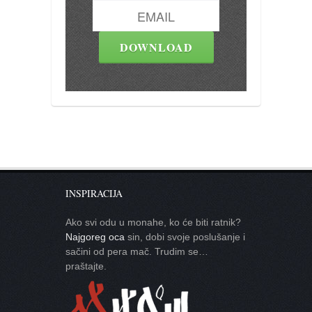
INSPIRACIJA
Ako svi odu u monahe, ko će biti ratnik?
Najgoreg oca
sin, dobi svoje poslušanje i
sačini od pera mač. Trudim se…
praštajte.