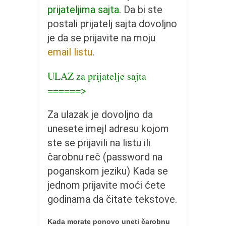
pravoslavlje
prijateljima sajta
. Da bi ste
zabranjena istorija
postali prijatelj sajta dovoljno
ćirilica
je da se prijavite na moju
email listu
.
porodične priče
umesto tvitera
ULAZ za prijatelje sajta
kalendar srpski
======>
azbuki i knjige
Za ulazak je dovoljno da
Okinava karate
unesete imejl adresu kojom
najnovije na blogu
ste se prijavili na listu ili
moje beleške
čarobnu reč (password na
istorija karatea
poganskom jeziku) Kada se
jednom prijavite moći ćete
bubishi
godinama da čitate tekstove.
karate
kihon
Kada morate ponovo uneti čarobnu