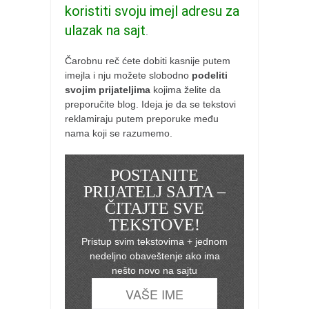
koristiti svoju imejl adresu za
ulazak na sajt
.
Čarobnu reč ćete dobiti kasnije putem
imejla i nju možete slobodno
podeliti
svojim prijateljima
kojima želite da
preporučite blog. Ideja je da se tekstovi
reklamiraju putem preporuke među
nama koji se razumemo.
POSTANITE
PRIJATELJ SAJTA –
ČITAJTE SVE
TEKSTOVE!
Pristup svim tekstovima + jednom
nedeljno obaveštenje ako ima
nešto novo na sajtu