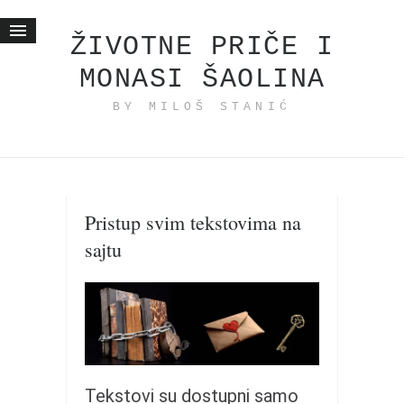
ŽIVOTNE PRIČE I
MONASI ŠAOLINA
Početna
BY MILOŠ STANIĆ
Životne priče
najnovije na blogu
internet poslovanje
ishranom do zdravlja
Pristup svim tekstovima na
moj haiku
sajtu
momenti i mesta
bonus sadržaj
Svetlopis
zakonopravilo
duhovni otac
Tekstovi su dostupni samo