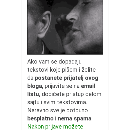
galerija kluba
članarina
kontakt
besplatna e-knjiga
termini treninga
moja priča
moja priča
Ako vam se dopadaju
fotke
tekstovi koje pišem i želite
kontakt
da
postanete prijatelj ovog
bloga
, prijavite se na
email
Ћир
listu,
dobićete pristup celom
sajtu i svim tekstovima.
Naravno sve je potpuno
besplatno
i
nema spama
.
Nakon prijave možete