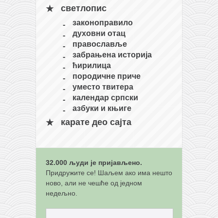
светлопис
кихон
законоправило
наиханчи
духовни отац
кушанку
православље
забрањена историја
пасаи
ћирилица
темашивари
породичне приче
уместо твитера
кобудо
календар српски
нунчаку
азбуки и књиге
бо
карате део сајта
тонфа
саи
32.000 људи је пријављено.
тимбеи рочин
Придружите се! Шаљем ако има нешто
ново, али не чешће од једном
тсунами дојо
недељно.
програм