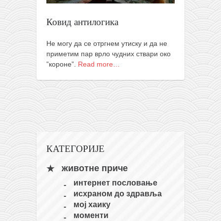
православље
забрањена историја
Ковид антилогика
ћирилица
Не могу да се отргнем утиску и да не
породичне приче
приметим пар врло чудних ствари око
”короне”.
Read more…
прота Воја
уместо твитера
календар српски
азбуки и књиге
Окинава карате
КАТЕГОРИЈЕ
најновије на блогу
моје белешке
животне приче
историја каратеа
интернет пословање
исхраном до здравља
бубиши
мој хаику
карате
моменти