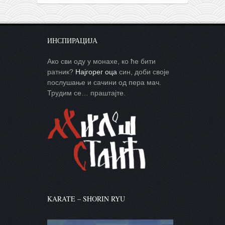
ИНСПИРАЦИЈА
Ако сви оду у монахе, ко ће бити
ратник?
Најгорег оца
син, доби своје
послушање и сачини од пера мач.
Трудим се… праштајте.
KARATE – SHORIN RYU