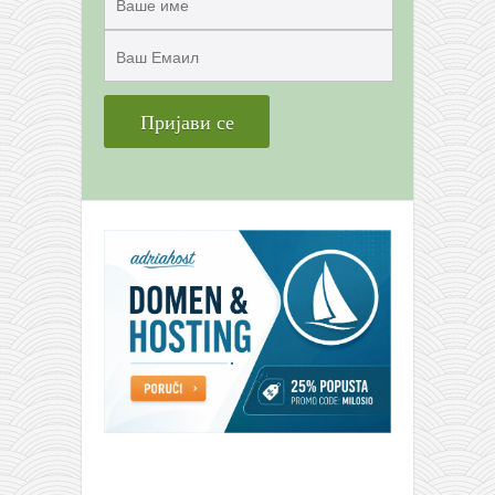
снимци наступа
галерија клуба
чланарина
контакт
бесплатна е-књига
термини тренинга
моја прича
моја прича
фотке
контакт