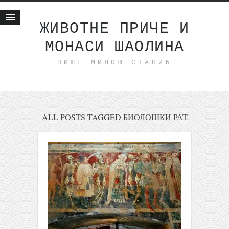
ЖИВОТНЕ ПРИЧЕ И
МОНАСИ ШАОЛИНА
Почетна
ПИШЕ МИЛОШ СТАНИЋ
Животне приче
најновије на блогу
интернет пословање
исхраном до здравља
ALL POSTS TAGGED БИОЛОШКИ РАТ
мој хаику
моменти и места
бонус садржај
светлопис
законоправило
духовни отац