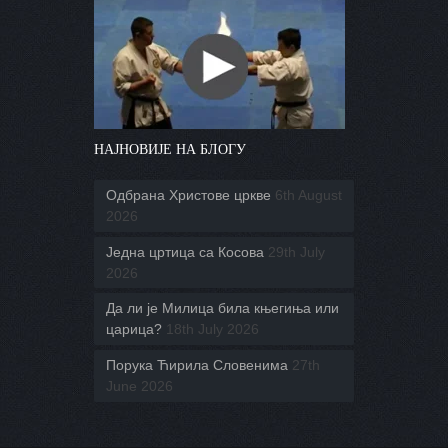
НАЈНОВИЈЕ НА БЛОГУ
Одбрана Христове цркве
6th August
2026
Једна цртица са Косова
29th July
2026
Да ли је Милица била књегиња или
царица?
18th July 2026
Порука Ћирила Словенима
27th
June 2026