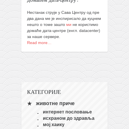
православље
забрањена историја
Нестанак струје у Сава Центру од пре
два дана ме је инспирисало да куцнем
ћирилица
нешто о томе зашто
ми
не користимо
породичне приче
домаће дата-центре (енгл. datacenter)
за наше сервере.
прота Воја
Read more…
уместо твитера
календар српски
азбуки и књиге
Окинава карате
најновије на блогу
КАТЕГОРИЈЕ
моје белешке
животне приче
историја каратеа
интернет пословање
бубиши
исхраном до здравља
мој хаику
карате