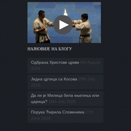
НАЈНОВИЈЕ НА БЛОГУ
Одбрана Христове цркве
6th August
2026
Једна цртица са Косова
29th July
2026
Да ли је Милица била књегиња или
царица?
18th July 2026
Порука Ћирила Словенима
27th
June 2026