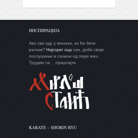
ИНСПИРАЦИЈА
Ако сви оду у монахе, ко ће бити
ратник?
Најгорег оца
син, доби своје
послушање и сачини од пера мач.
Трудим се… праштајте.
KARATE – SHORIN RYU