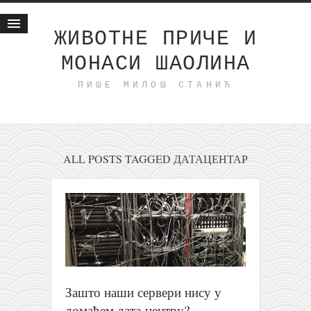
ЖИВОТНЕ ПРИЧЕ И
МОНАСИ ШАОЛИНА
Почетна
ПИШЕ МИЛОШ СТАНИЋ
Животне приче
најновије на блогу
интернет пословање
исхраном до здравља
ALL POSTS TAGGED ДАТАЦЕНТАР
мој хаику
моменти и места
бонус садржај
светлопис
законоправило
Зашто наши сервери нису у
духовни отац
домаћем дата-центру?