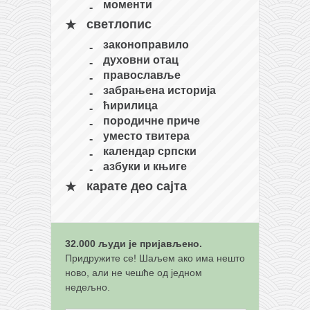
моменти
кихон
светлопис
наиханчи
законоправило
кушанку
духовни отац
православље
пасаи
забрањена историја
темашивари
ћирилица
породичне приче
кобудо
уместо твитера
нунчаку
календар српски
азбуки и књиге
бо
карате део сајта
тонфа
саи
тимбеи рочин
32.000 људи је пријављено.
Придружите се! Шаљем ако има нешто
тсунами дојо
ново, али не чешће од једном
програм
недељно.