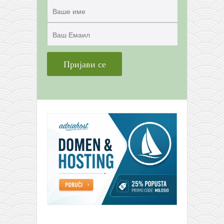
снимци наступа
галерија клуба
чланарина
контакт
бесплатна е-књига
термини тренинга
моја прича
моја прича
фотке
контакт