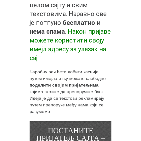
целом сајту и свим
текстовима. Наравно све
је потпуно
бесплатно
и
нема спама
.
Након пријаве
можете користити своју
имејл адресу за улазак на
сајт
.
Чаробну реч ћете добити касније
путем имејла и њу можете слободно
поделити својим пријатељима
којима желите да препоручите блог.
Идеја је да се текстови рекламирају
путем препоруке међу нама који се
разумемо.
ПОСТАНИТЕ
ПРИЈАТЕЉ САЈТА –