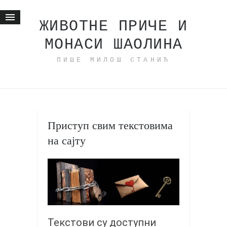
ЖИВОТНЕ ПРИЧЕ И
МОНАСИ ШАОЛИНА
Почетна
ПИШЕ МИЛОШ СТАНИЋ
Животне приче
најновије на блогу
интернет пословање
исхраном до здравља
Приступ свим текстовима
мој хаику
на сајту
моменти и места
бонус садржај
светлопис
законоправило
духовни отац
Текстови су доступни