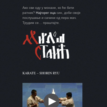
Ако сви оду у монахе, ко ће бити
ратник?
Најгорег оца
син, доби своје
послушање и сачини од пера мач.
Трудим се… праштајте.
KARATE – SHORIN RYU