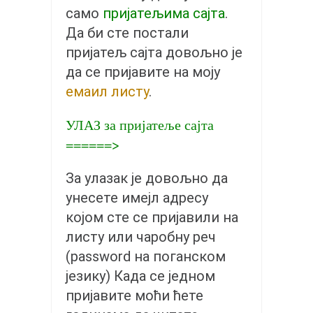
православље
само
пријатељима сајта
.
забрањена историја
Да би сте постали
ћирилица
пријатељ сајта довољно је
да се пријавите на моју
породичне приче
емаил листу
.
прота Воја
уместо твитера
УЛАЗ за пријатеље сајта
======>
календар српски
азбуки и књиге
За улазак је довољно да
Окинава карате
унесете имејл адресу
најновије на блогу
којом сте се пријавили на
моје белешке
листу или чаробну реч
(password на поганском
историја каратеа
језику) Када се једном
бубиши
пријавите моћи ћете
карате