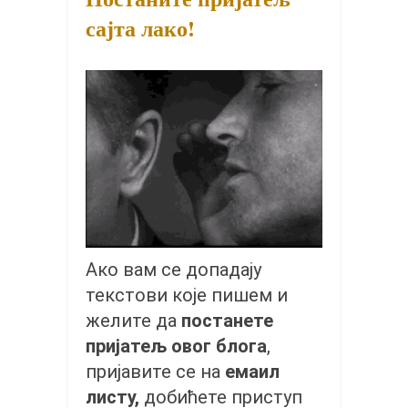
снимци наступа
сајта лако!
галерија клуба
чланарина
контакт
бесплатна е-књига
термини тренинга
моја прича
моја прича
фотке
Ако вам се допадају
контакт
текстови које пишем и
желите да
постанете
пријатељ овог блога
,
пријавите се на
емаил
листу,
добићете приступ