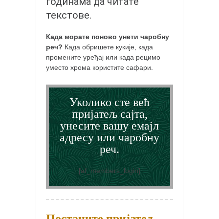
годинама да читате
кихон
текстове.
наиханчи
Када морате поново унети чаробну
кушанку
реч?
Када обришете кукије, када
промените уређај или када рецимо
пасаи
уместо хрома користите сафари.
темашивари
кобудо
Уколико сте већ
нунчаку
пријатељ сајта,
бо
унесите вашу емајл
адресу или чаробну
тонфа
реч.
саи
тимбеи рочин
[af_members_login]
тсунами дојо
програм
Постаните пријатељ