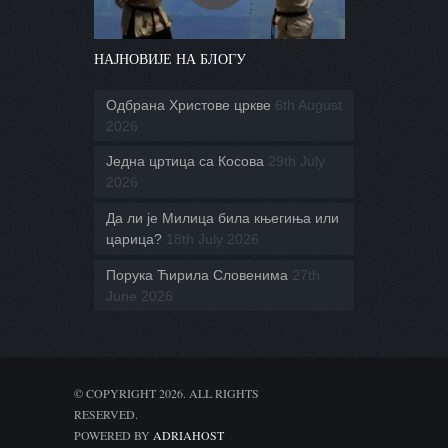
НАЈНОВИЈЕ НА БЛОГУ
Одбрана Христове цркве
6th August
2026
Једна цртица са Косова
29th July
2026
Да ли је Милица била књегиња или
царица?
18th July 2026
Порука Ћирила Словенима
27th
June 2026
© COPYRIGHT 2026. ALL RIGHTS
RESERVED.
POWERED BY
ADRIAHOST