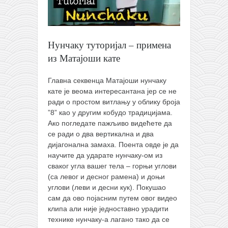
Нунчаку туторијал – примена
из Матајоши кате
Главна секвенца Матајоши нунчаку
кате је веома интересантана јер се не
ради о простом витлању у облику броја
”8” као у другим кобудо традицијама.
Ако погледате пажљиво видећете да
се ради о два вертикална и два
дијагонална замаха. Поента овде је да
научите да ударате нунчаку-ом из
сваког угла вашег тела – горњи углови
(са левог и десног рамена) и доњи
углови (леви и десни кук). Покушао
сам да ово појасним путем овог видео
клипа али није једноставно урадити
технике нунчаку-а лагано тако да се