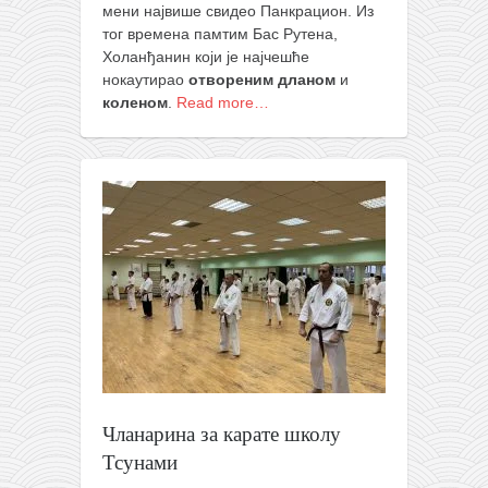
мени највише свидео Панкрацион. Из
тог времена памтим Бас Рутена,
Холанђанин који је најчешће
нокаутирао
отвореним дланом
и
коленом
.
Read more…
Чланарина за карате школу
Тсунами