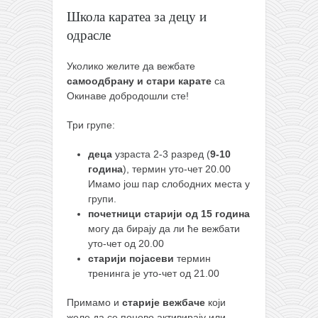
православље
Школа каратеа за децу и
забрањена историја
одрасле
ћирилица
Уколико желите да вежбате
породичне приче
самоодбрану и стари
карате
са
Окинаве добродошли сте!
прота Воја
уместо твитера
Три групе:
календар српски
деца
узраста 2-3 разред (
9-10
азбуки и књиге
година
), термин уто-чет 20.00
Имамо још пар слободних места у
Окинава карате
групи.
почетници старији од 15 година
најновије на блогу
могу да бирају да ли ће вежбати
моје белешке
уто-чет од 20.00
старији појасеви
термин
историја каратеа
тренинга је уто-чет од 21.00
бубиши
Примамо и
старије вежбаче
који
карате
желе да се поново активирају или