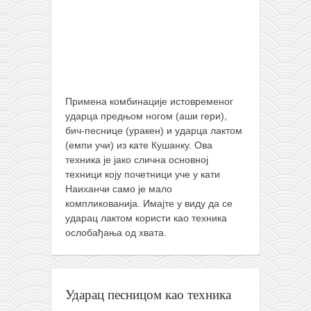
Примена комбинације истовременог
ударца предњом ногом (аши гери),
бич-песнице (уракен) и ударца лактом
(емпи учи) из кате Кушанку. Ова
техника је јако слична основној
техници коју почетници уче у кати
Наиханчи само је мало
компликованија. Имајте у виду да се
ударац лактом користи као техника
ослобађања од хвата.
Ударац песницом као техника