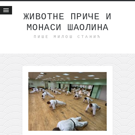
ЖИВОТНЕ ПРИЧЕ И
МОНАСИ ШАОЛИНА
Почетна
ПИШЕ МИЛОШ СТАНИЋ
Животне приче
најновије на блогу
интернет пословање
исхраном до здравља
мој хаику
моменти и места
бонус садржај
светлопис
законоправило
духовни отац