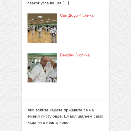
сваког угла вашег
[…]
Сви Доџо 4 слика
Вежбач 5 слика
Ако волите карате пријавите се на
емаил листу овде. Емаил шаљем само
када има нешто ново.