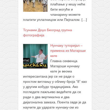
плаћање у кешу неће
бити могуће и
чланарину можете
платити уплатницом или Пејпалом.
[…]
Тсунами Доџо Београд групна
фотографија
Нунчаку туторијал –
примена из Матајоши
кате
Главна секвенца
Матајоши нунчаку
кате је веома
интересантана јер се не ради о
простом витлању у облику броја ”8” као
у другим кобудо традицијама. Ако
погледате пажљиво видећете да се
ради о два вертикална и два
дијагонална замаха. Поента овде је да
научите да ударате нунчаку-ом из