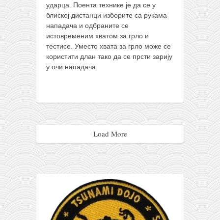
ударца. Поента технике је да се у
блиској дистанци изборите са рукама
нападача и одбраните се
истовременим хватом за грло и
тестисе. Уместо хвата за грло може се
користити длан тако да се прсти зарију
у очи нападача.
Load More