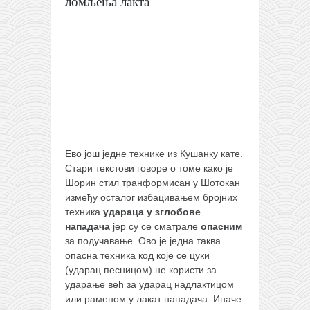
ломљења лакта
Ево још једне технике из Кушанку кате.
Стари текстови говоре о томе како је
Шорин стил транформисан у Шотокан
између осталог избацивањем бројних
техника
удараца у зглобове
нападача
јер су се сматрале
опасним
за подучавање. Ово је једна таква
опасна техника код које се цуки
(ударац песницом) не користи за
ударање већ за ударац надлактицом
или раменом у лакат нападача. Иначе