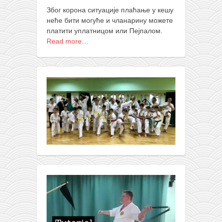
Због корона ситуације плаћање у кешу
неће бити могуће и чланарину можете
платити уплатницом или Пејпалом.
Read more…