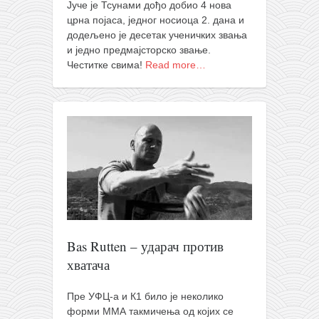
снимци наступа
Јуче је Тсунами дођо добио 4 нова
црна појаса, једног носиоца 2. дана и
галерија клуба
додељено је десетак ученичких звања
чланарина
и једно предмајсторско звање.
Честитке свима!
Read more…
контакт
бесплатна е-књига
термини тренинга
моја прича
моја прича
фотке
контакт
Bas Rutten – ударач против
хватача
Пре УФЦ-а и К1 било је неколико
форми ММА такмичења од којих се