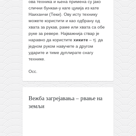
ова техника и њена примена су јако
слични бункаи-у каге цукија из кате
Наиханчи (Теки). Ову исту технику
можете користити и као одбрану од
хвата за рукав, раме или хвата са обе
руке за ревере. Најважнија ствар је
наравно да користите
хиките
– тј. да
једном руком навучете а другом
ударите и тиме дуплирате снагу
технике.
Осс.
Вежба загрејавања – рвање на
земљи