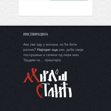
ИНСПИРАЦИЈА
Ако сви оду у монахе, ко ће бити
ратник?
Најгорег оца
син, доби своје
послушање и сачини од пера мач.
Трудим се… праштајте.