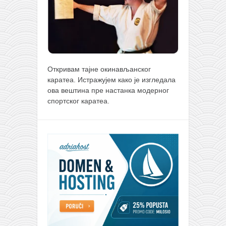
Откривам тајне окинављанског
каратеа. Истражујем како је изгледала
ова вештина пре настанка модерног
спортског каратеа.