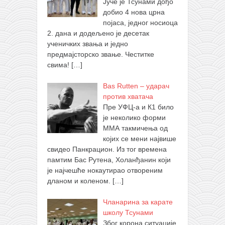
Јуче је Тсунами дођо
добио 4 нова црна
појаса, једног носиоца
2. дана и додељено је десетак
ученичких звања и једно
предмајсторско звање. Честитке
свима!
[…]
Bas Rutten – ударач
против хватача
Пре УФЦ-а и К1 било
је неколико форми
ММА такмичења од
којих се мени највише
свидео Панкрацион. Из тог времена
памтим Бас Рутена, Холанђанин који
је најчешће нокаутирао отвореним
дланом и коленом.
[…]
Чланарина за карате
школу Тсунами
Због корона ситуације