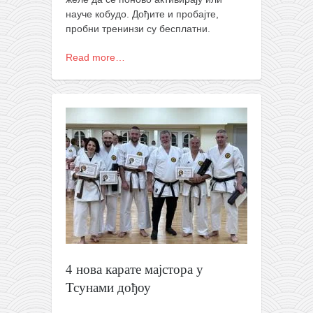
кихон
науче кобудо. Дођите и пробајте,
пробни тренинзи су бесплатни.
наиханчи
Read more…
кушанку
пасаи
темашивари
кобудо
нунчаку
бо
тонфа
саи
тимбеи рочин
4 нова карате мајстора у
тсунами дојо
Тсунами дођоу
програм