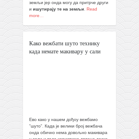
земљи јер онда могу да притрче други
и
ишутирају те на земљи
.
Read
more…
Како вежбати шуто технику
када немате макивару у сали
Ево како у нашем дођоу вежбамо
”шуто”. Када је велики број вежбача
онда обично нема довољно макивара