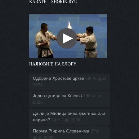
KARATE – SHORIN RYU
НАЈНОВИЈЕ НА БЛОГУ
Одбрана Христове цркве
6th August
2026
Једна цртица са Косова
29th July
2026
Да ли је Милица била књегиња или
царица?
18th July 2026
Порука Ћирила Словенима
27th
June 2026