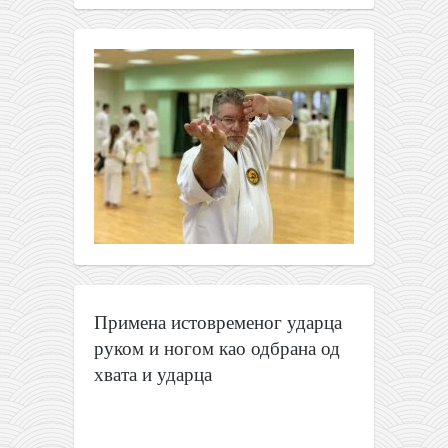
Примена истовременог ударца
руком и ногом као одбрана од
хвата и ударца