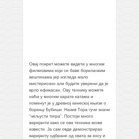
Овај покрет можете видети у многим
филмовима који се баве борилачким
вештинама јер изгледа мало
мистериозно али будите уверени да је
врло ефикасан. Ову технику можете
наћи у многим карате катама и
поменут је у древној кинеској књизи о
борењу Бубиши. Назив Тора гучи значи
“чељусти тигра”. Постоји много
варијанти како се ова техника може
извести. Ја сам овде демонстрирао
варијанту одбране од хвата за косу и