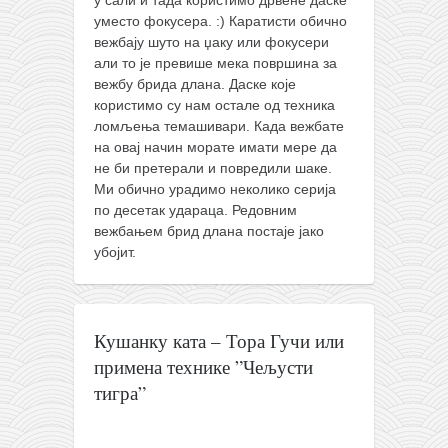
у сали и тада користимо дрвене даске
уместо фокусера. :) Каратисти обично
вежбају шуто на џаку или фокусери
али то је превише мека површина за
вежбу брида длана. Даске које
користимо су нам остале од техника
ломљења темашивари. Када вежбате
на овај начин морате имати мере да
не би претерали и повредили шаке.
Ми обично урадимо неколико серија
по десетак удараца. Редовним
вежбањем брид длана постаје јако
убојит.
Кушанку ката – Тора Гучи или
примена технике ”Чељусти
тигра”