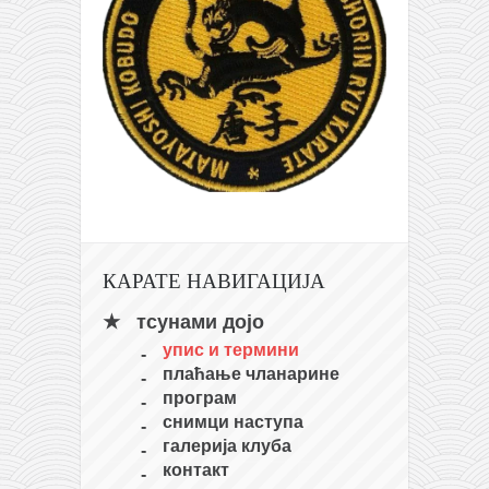
КАРАТЕ НАВИГАЦИЈА
тсунами дојо
упис и термини
плаћање чланарине
програм
снимци наступа
галерија клуба
контакт