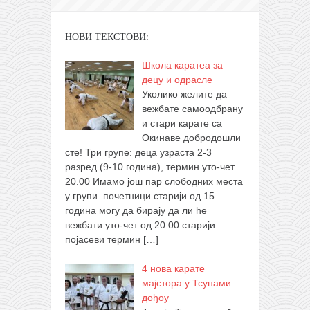
НОВИ ТЕКСТОВИ:
Школа каратеа за
децу и одрасле
Уколико желите да
вежбате самоодбрану
и стари карате са
Окинаве добродошли
сте! Три групе: деца узраста 2-3
разред (9-10 година), термин уто-чет
20.00 Имамо још пар слободних места
у групи. почетници старији од 15
година могу да бирају да ли ће
вежбати уто-чет од 20.00 старији
појасеви термин
[…]
4 нова карате
мајстора у Тсунами
дођоу