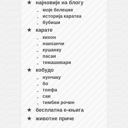
најновије на блогу
моје белешке
историја каратеа
бубиши
карате
кихон
наиханчи
кушанку
пасаи
темашивари
кобудо
нунчаку
бо
тонфа
саи
тимбеи рочин
бесплатна е-књига
животне приче