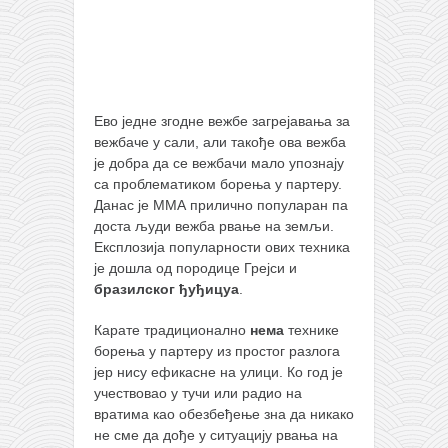
Ево једне згодне вежбе загрејавања за
вежбаче у сали, али такође ова вежба
је добра да се вежбачи мало упознају
са проблематиком борења у партеру.
Данас је ММА прилично популаран па
доста људи вежба рвање на земљи.
Експлозија популарности ових техника
је дошла од породице Грејси и
бразилског ђуђицуа
.
Карате традиционално
нема
технике
борења у партеру из простог разлога
јер нису ефикасне на улици. Ко год је
учествовао у тучи или радио на
вратима као обезбеђење зна да никако
не сме да дође у ситуацију рвања на