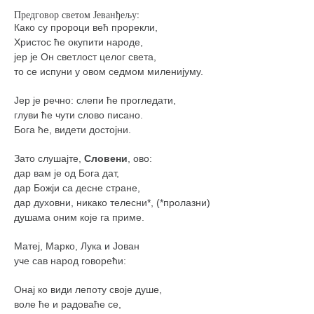
Предговор светом Јеванђељу:
Како су пророци већ прорекли,
Христос ће окупити народе,
јер је Он светлост целог света,
то се испуни у овом седмом миленијуму.
Јер је речно: слепи ће прогледати,
глуви ће чути слово писано.
Бога ће, видети достојни.
Зато слушајте,
Словени
, ово:
дар вам је од Бога дат,
дар Божји са десне стране,
дар духовни, никако телесни*, (*пролазни)
душама оним које га приме.
Матеј, Марко, Лука и Јован
уче сав народ говорећи:
Онај ко види лепоту своје душе,
воле ће и радоваће се,