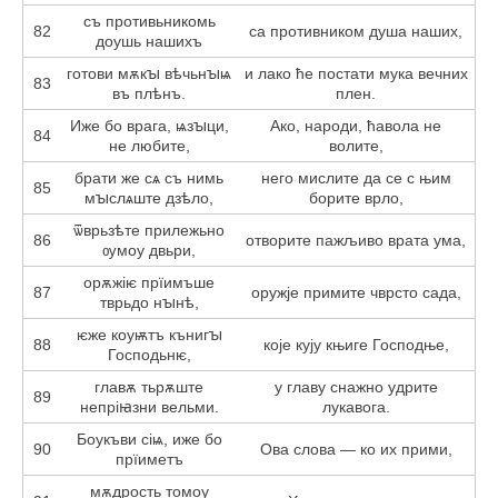
съ противьникомь
82
са противником душа наших,
доушь нашихъ
готови мѫкꙑ вѣчьнꙑѩ
и лако ће постати мука вечних
83
въ плѣнъ.
плен.
Иже бо врага, ѩзꙑци,
Ако, народи, ћавола не
84
не любите,
волите,
брати же сѧ съ нимь
него мислите да се с њим
85
мꙑслѧште дзѣло,
борите врло,
ѿврьзѣте прилежьно
86
отворите пажљиво врата ума,
ѹмоу двьри,
орѫжіѥ прїимъше
87
оружје примите чврсто сада,
тврьдо нꙑнѣ,
ѥже коуѭтъ кънигꙑ
88
које кују књиге Господње,
Господьнѥ,
главѫ тьрѫште
у главу снажно удрите
89
непріꙗзни вельми.
лукавога.
Боукъви сіѩ, иже бо
90
Ова слова — ко их прими,
прїиметъ
мѫдрость томоу