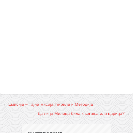
←
Емисија – Тајна мисија Ћирила и Методија
Да ли је Милица била књегиња или царица?
→