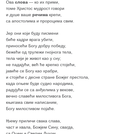
Ова
слова
— ко их прими,
томе Христос мудрост говори
и душе ваше
речима
крепи,
са апостолима и пророцима свим.
Јер они који буду писмени
биће кадри врага убити,
приносећи Богу добру победу,
бежећи од трулежи гнојнога тела,
тела чији је живот као у сну;
не падајући, већ ће крепко стојећи,
јавиће се Богу као храбри,
и стојећи с десне стране Божјег престола,
када огњем буде судио народима,
радујући се са анђелима у векове,
вечно славећи милостивога Бога,
књигама свим написаним,
Богу милостивом појаће.
Њему приличи свака слава,
част и хвала, Божјем Сину, свагда,
са Оцем и Светим Духом,