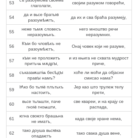
53
својим разумом говорећи,
глаголати,
да и вьсе братьꙗ
54
да их и сва браћа разумеју,
разоумѣѭтъ,
неже тьмѫ словесъ
него мноштво речи
55
неразоумьнъ.
неразумних.
Кꙑи бо чловѣкъ не
56
Онај човек који не разуме,
разоумѣѥтъ,
кꙑи не проложитъ
и из књига не схвата мудрост
57
притъчѧ мѫдрꙑ,
приче,
съказаѭштіѩ бесѣдꙑ
хоће ли моћи да објасни
58
правꙑ намъ?
смисао нама?
Ꙗко бо тьлꙗ плътьхъ
Јер као што трулеж телу
59
настоитъ,
прети,
вьсе тьлѧшти, паче
све квареи, и на крају се
60
гноꙗ гноѩшти,
распада,
ѥгна своѥго брашьна
61
када своје хране нема,
не иматъ,
тако доуша вьсꙗка
62
тако свака душа вене,
опадаѥтъ