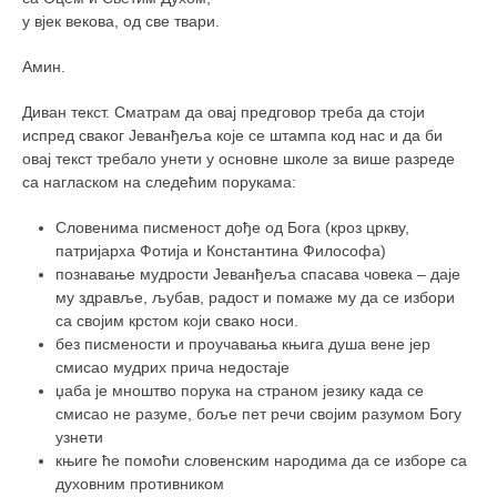
у вјек векова, од све твари.
Амин.
Диван текст. Сматрам да овај предговор треба да стоји
испред сваког Јеванђеља које се штампа код нас и да би
овај текст требало унети у основне школе за више разреде
са нагласком на следећим порукама:
Словенима писменост дође од Бога (кроз цркву,
патријарха Фотија и Константина Философа)
познавање мудрости Јеванђеља спасава човека – даје
му здравље, љубав, радост и помаже му да се избори
са својим крстом који свако носи.
без писмености и проучавања књига душа вене јер
смисао мудрих прича недостаје
џаба је мноштво порука на страном језику када се
смисао не разуме, боље пет речи својим разумом Богу
узнети
књиге ће помоћи словенским народима да се изборе са
духовним противником