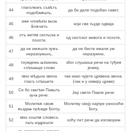
глаголѥмъ съвѣтъ
44
да би дали подобан савет,
подобаѭшть,
иже чловѣкꙑ вьсѩ
45
који све људе одваја
ѿлѫчитъ
отъ житiꙗ скотьска и
46
од скотског живота и похоте,
похоти,
да не имѫште ѹмъ
да не бисте имали ум
47
неразоумьнъ,
неразумни,
тоуждемь ѩзꙑкомь
због слушања речи на туђем
48
слꙑшѧще слово
језику,
ꙗко мѣдьна звона
чак иако чујете црквена звона.
49
гласъ слꙑшите.
(чак и у оквиру цркве)
Се бо свѧтꙑи Павьлъ
50
Јер свети Павле рече:
ѹчѧ рече:
Молитвѫ своѭ
Молитву своју најпре узносећи
51
въздаѩ прѣжде Богоу,
Богу,
ꙗко хоштѭ словесъ
52
хоћу пет речи да изговорим
пѧть издрешти
съ разоумомь своимь