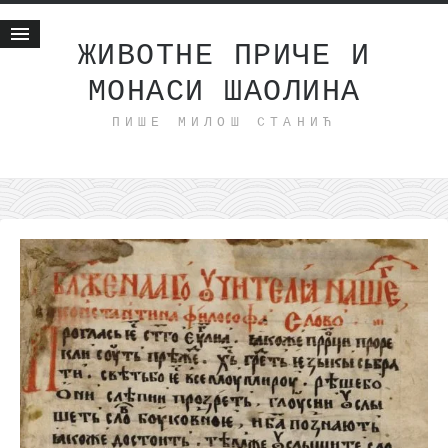
ЖИВОТНЕ ПРИЧЕ И
МОНАСИ ШАОЛИНА
Почетна
ПИШЕ МИЛОШ СТАНИЋ
Животне приче
најновије на блогу
интернет пословање
исхраном до здравља
мој хаику
моменти и места
бонус садржај
светлопис
законоправило
духовни отац