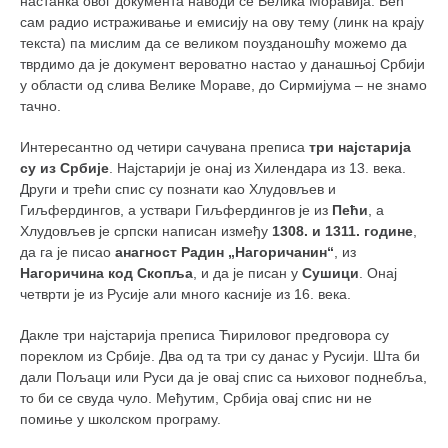
снимци наступа
настанка овог документа наводи се Велика Моравија. Већ
сам радио истраживање и емисију на ову тему (линк на крају
галерија клуба
текста) па мислим да се великом поузданошћу можемо да
тврдимо да је документ вероватно настао у данашњој Србији
чланарина
у области од слива Велике Мораве, до Сирмијума – не знамо
контакт
тачно.
бесплатна е-књига
Интересантно од четири сачувана преписа
три најстарија
термини тренинга
су из Србије
. Најстарији је онај из Хилендара из 13. века.
Други и трећи спис су познати као Хлудовљев и
моја прича
Гиљфердингов, а уствари Гиљфердингов је из
Пећи
, а
моја прича
Хлудовљев је српски написан између
1308. и 1311. године
,
да га је писао
анагност Радин „Нагоричанин“
, из
фотке
Нагоричина код Скопља
, и да је писан у
Сушици
. Онај
четврти је из Русије али много касније из 16. века.
контакт
Дакле три најстарија преписа Ћириловог предговора су
пореклом из Србије. Два од та три су данас у Русији. Шта би
дали Пољаци или Руси да је овај спис са њиховог поднебља,
то би се свуда чуло. Међутим, Србија овај спис ни не
помиње у школском програму.