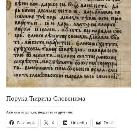
православље
забрањена историја
ћирилица
породичне приче
прота Воја
уместо твитера
календар српски
азбуки и књиге
Окинава карате
најновије на блогу
Порука Ћирила Словенима
моје белешке
Ако вам се допада, поделите са другима:
историја каратеа
Facebook
X
LinkedIn
Email
бубиши
карате