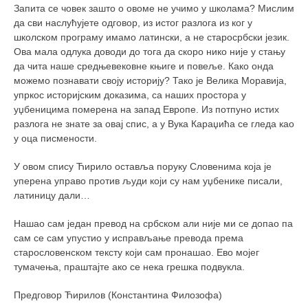
Запита се човек зашто о овоме не учимо у школама? Мислим
да сви наслућујете одговор, из истог разлога из ког у
школском програму имамо латински, а не старосрбски језик.
Ова мала одлука доводи до тога да скоро нико није у стању
да чита наше средњевековне књиге и повеље. Како онда
можемо познавати своју историју? Тако је Велика Моравија,
упркос историјским доказима, са наших простора у
уџбеницима померена на запад Европе. Из потпуно истих
разлога не знате за овај спис, а у Вука Караџића се гледа као
у оца писмености.
У овом спису Ћирило оставља поруку Словенима која је
уперена управо против људи који су нам уџбенике писали,
латиницу дали…
Нашао сам један превод на србском али није ми се допао па
сам се сам упустио у исправљање превода према
старословенском тексту који сам пронашао. Ево мојег
тумачења, праштајте ако се нека грешка подвукла.
Предговор Ћирилов (Константина Филозофа)