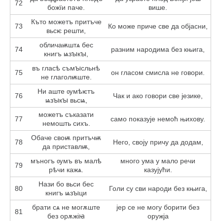
72
божїи паче.
више.
Къто можетъ притъче
73
Ко може приче све да објасни,
вьсѥ решти,
обличаѭштѧ бес
74
разним народима без књига,
книгъ ѩзꙑкꙑ,
въ гласѣ съмꙑсльнѣ
75
он гласом смисла не говори.
не глаголѭште.
Ни аште ѹмѣѥтъ
76
Чак и ако говори све језике,
ѩзꙑкꙑ вьсѩ,
можетъ съказати
77
само показује немоћ њихову.
немошть сихъ.
Обаче своѭ притъчѭ
78
Него, своју причу да додам,
да приставлѭ,
мъногъ ѹмъ въ малѣ
много ума у мало речи
79
рѣчи кажѧ.
казујући.
Нази бо вьси бес
80
Голи су сви народи без књига,
книгъ ѩзꙑци
брати сѧ не могѫште
јер се не могу борити без
81
без орѫжіꙗ
оружја