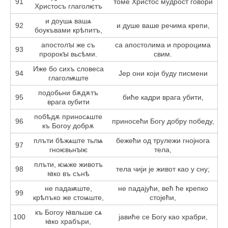
91
томе Христос мудрост говори
Христосъ глаголѥтъ
и доушѧ вашѧ
92
и душе ваше речима крепи,
боукъвами крѣпитъ,
апостолꙑ же съ
са апостолима и пророцима
93
пророкꙑ вьсѣми.
свим.
Иже бо сихъ словеса
94
Јер они који буду писмени
глаголѭште
подобьни бѫдѫтъ
95
биће кадри врага убити,
врага ѹбити
побѣдѫ приносѧште
96
приносећи Богу добру победу,
къ Богоу добрѫ
плъти бѣжѧште тьлѩ
бежећи од трулежи гнојнога
97
гноѥвьнꙑѥ
тела,
плъти, ѥѩже животъ
98
тела чији је живот као у сну;
ꙗко въ сънѣ
не падаѭште,
не падајући, већ ће крепко
99
крѣпъко же стоѩште,
стојећи,
къ Богоу ꙗвльше сѧ
100
јавиће се Богу као храбри,
ꙗко храбъри,