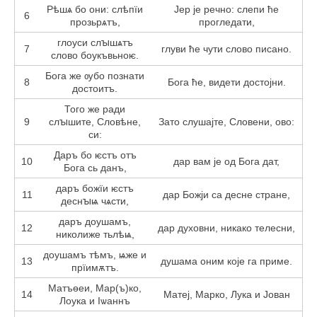
Рѣшѧ бо они: слѣпїи
Јер је речно: слепи ће
6
прозьрѧтъ,
прогледати,
глоуси слꙑшѧтъ
7
глуви ће чути слово писано.
слово боукъвьноѥ.
Бога же ѹбо познати
8
Бога ће, видети достојни.
достоитъ.
Того же ради
9
слꙑшите, Словѣне,
Зато слушајте, Словени, ово:
си:
Даръ бо ѥстъ отъ
10
дар вам је од Бога дат,
Бога сь данъ,
даръ божїи ѥстъ
11
дар Божји са десне стране,
деснꙑѩ чѧсти,
даръ доушамъ,
12
дар духовни, никако телесни,
николиже тьлѣѩ,
доушамъ тѣмъ, ѩже и
13
душама оним које га приме.
прїимѫтъ.
Матъѳеи, Мар(ъ)ко,
14
Матеј, Марко, Лука и Јован
Лоука и Іѡаннъ