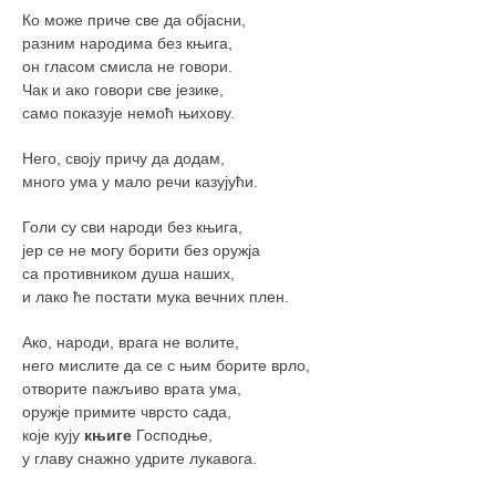
Ко може приче све да објасни,
разним народима без књига,
он гласом смисла не говори.
Чак и ако говори све језике,
само показује немоћ њихову.
Него, своју причу да додам,
много ума у мало речи казујући.
Голи су сви народи без књига,
јер се не могу борити без оружја
са противником душа наших,
и лако ће постати мука вечних плен.
Ако, народи, врага не волите,
него мислите да се с њим борите врло,
отворите пажљиво врата ума,
оружје примите чврсто сада,
које кују
књиге
Господње,
у главу снажно удрите лукавога.