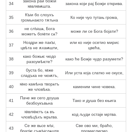
закона раи божїи
34
закона који рај Божји открива.
ꙗвлꙗѭшта.
Кꙑи бо слоухъ
35
Ко није чуо тутањ грома,
громьнаѥго тѫтьна
не слꙑшѧ, Бога
36
може ли се Бога бојати?
можетъ боꙗти сѧ?
Ноздри же пакꙑ,
или ко није осетио мирис
37
цвѣта не ѫхаѭшти,
цвећа,
како божьѥ чюдо
38
како ће Божје чудо разумети?
разоумѣѥте?
Ѹста бо, ꙗже
39
Или уста која слатко не окусе,
сладъка не чюѭтъ,
ꙗко камѣна творѧтъ
40
каменим чине човека.
же чловѣка.
Паче же сего доуша
41
Тако и душа без књига
безбоукъвьна
ꙗвлꙗѥтъ сѧ въ
42
код људи остаје мртва.
чловѣцѣхъ мрьтва.
Се же вьсе мꙑ,
Све ово ми, браћо,
43
братіѥ съмꙑслѧште
промислисмо