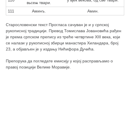
вьсеѩ твари.
111
Аминъ.
Амин.
Старословенски текст Прогласа сачуван је и у српској
рукописној традицији. Превод Томислава Јовановића рађен
је према српском препису из треће четвртине XIII века, који
се налази у рукописној збирци манастира Хиландара, број
23, а објављен је у издању Нићифора Дучића.
Препорука да погледате емисију у којој расправљамо о
правој позицији Велике Моравије.