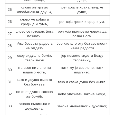
слово же кръмѧ
реч која је храна људске
25
чловѣчьскꙑѩ доушѧ,
душе,
слово же крѣпѧ и
26
реч која крепи и срце и ум,
срьдьце и ѹмъ,
слово се готоваѩ Бога
реч која припрема човека да
27
познати.
позна Бога.
Ꙗко бесвѣта радость
Јер као што оку без светлости
28
не бѫдетъ
нема радости
окоу видѧштю божіѭ
јер неможе видети Божју
29
тварь вьсѭ
творевину,
нъ вьсе ни лѣпо ни
нити му је све лепо, нити
30
видимо ѥстъ,
видљиво,
тако и доуша вьсꙗка
31
тако и свака душа без књига,
без боукъвъ
не съвѣдѫшти закона
32
неће упознати законе Божје,
же божіꙗ,
закона кънижьна и
33
закона књижевног и духовног,
доуховьна,