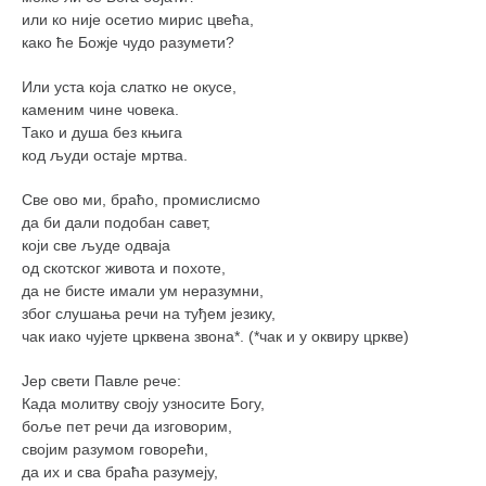
или ко није осетио мирис цвећа,
како ће Божје чудо разумети?
Или уста која слатко не окусе,
каменим чине човека.
Тако и душа без књига
код људи остаје мртва.
Све ово ми, браћо, промислисмо
да би дали подобан савет,
који све људе одваја
од скотског живота и похоте,
да не бисте имали ум неразумни,
због слушања речи на туђем језику,
чак иако чујете црквена звона*. (*чак и у оквиру цркве)
Јер свети Павле рече:
Када молитву своју узносите Богу,
боље пет речи да изговорим,
својим разумом говорећи,
да их и сва браћа разумеју,