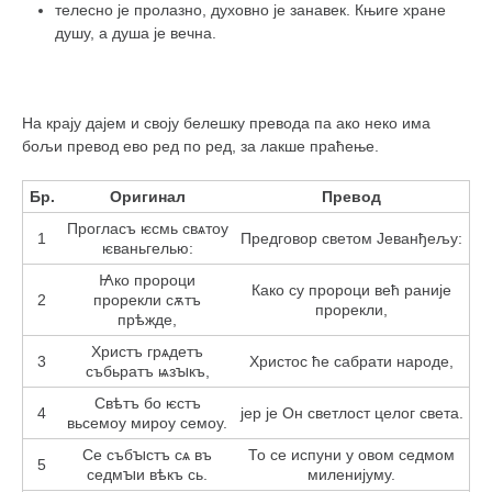
телесно је пролазно, духовно је занавек. Књиге хране
душу, а душа је вечна.
На крају дајем и своју белешку превода па ако неко има
бољи превод ево ред по ред, за лакше праћење.
Бр.
Оригинал
Превод
Прогласъ ѥсмь свѧтоу
1
Предговор светом Јеванђељу:
ѥваньгелью:
Ꙗко пророци
Како су пророци већ раније
2
прорекли сѫтъ
прорекли,
прѣжде,
Христъ грѧдетъ
3
Христос ће сабрати народе,
събьратъ ѩзꙑкъ,
Свѣтъ бо ѥстъ
4
јер је Он светлост целог света.
вьсемоу мироу семоу.
Се събꙑстъ сѧ въ
То се испуни у овом седмом
5
седмꙑи вѣкъ сь.
миленијуму.