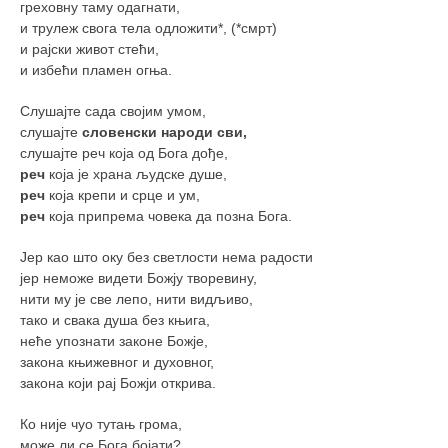
греховну таму одагнати,
и трулеж свога тела одложити*, (*смрт)
и рајски живот стећи,
и избећи пламен огња.
Слушајте сада својим умом,
слушајте
словенски народи сви,
слушајте реч која од Бога дође,
реч
која је храна људске душе,
реч
која крепи и срце и ум,
реч
која припрема човека да позна Бога.
Јер као што оку без светлости нема радости
јер неможе видети Божју творевину,
нити му је све лепо, нити видљиво,
тако и свака душа без књига,
неће упознати законе Божје,
закона књижевног и духовног,
закона који рај Божји открива.
Ко није чуо тутањ грома,
може ли се Бога бојати?