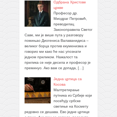
Одбрана Христове
цркве
Професор др.
Миодраг Петровић,
преводилац
Законоправила Светог
Саве, ми је више пута у разговору
помињао Диогениса Валаванидиса –
великог борца против екуменизма и
говорио ми како ће нас упознати
једном приликом. Нажалост та
прилика се није десила и професор је
преминуо. Ако вам се допада,
[…]
Једна цртица са
Косова
Малтретирање
путника из Србије који
посећују србске
светиње на Космету
редовно се дешава. Ево једне цртице