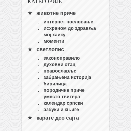
КАТЕГОРИЈЕ
животне приче
интернет пословање
исхраном до здравља
мој хаику
моменти
светлопис
законоправило
духовни отац
православље
забрањена историја
ћирилица
породичне приче
уместо твитера
календар српски
азбуки и књиге
карате део сајта