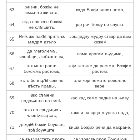
жизни, божіꙗ не
63
када Божји живот нема,
имѫшти живота,
ѥгда словесе божіꙗ
64
јер реч Божју не слуша.
не слꙑшитъ.
Инѫ же пакꙑ притъчѫ
Још једну мудру ствар да вам
65
мѫдрѫ дзѣло
кежем
да глаголѥмъ,
66
вама драгим људима,
чловѣци, любѧште сѧ,
хотѧште расти
који желите да растете Божјим
67
божіѥмь растомь,
растом:
къто бо вѣрꙑ сеѩ не
али који немате довољно
68
вѣстъ правꙑ,
вере,
ꙗко сѣмени
69
као кад семе падне на њиву,
падаѭштю на нивѣ,
тако на срьдьцихъ
70
тако и на срца људска пада,
чловѣчьсцѣхъ,
дъждꙗ божїи боукъвъ
71
киша Божјих речи да нахране,
трѣбоуѭште,
да въздрастетъ плодъ
да узрасте плод Божји још