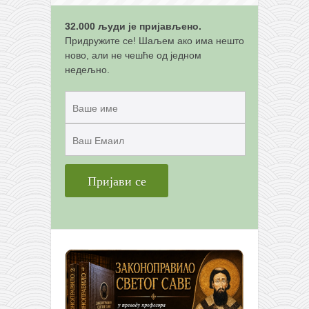
32.000 људи је пријављено.
Придружите се! Шаљем ако има нешто
ново, али не чешће од једном
недељно.