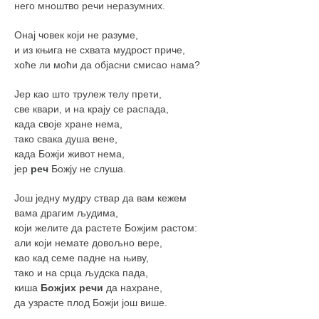
него мноштво речи неразумних.
Онај човек који не разуме,
и из књига не схвата мудрост приче,
хоће ли моћи да објасни смисао нама?
Јер као што трулеж телу прети,
све квари, и на крају се распада,
када своје хране нема,
тако свака душа вене,
када Божји живот нема,
јер
реч
Божју не слуша.
Још једну мудру ствар да вам кежем
вама драгим људима,
који желите да растете Божјим растом:
али који немате довољно вере,
као кад семе падне на њиву,
тако и на срца људска пада,
киша
Божјих речи
да нахране,
да узрасте плод Божји још више.