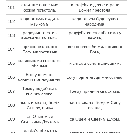
стоѩште о деснѫѭ
и стојећи с десне стране
101
божіꙗ прѣстола,
Божјег престола,
ѥгда огньмь сѫдитъ
када огњем буде судио
102
ѩзꙑкомъ,
народима,
радоуѭште сѧ съ
радујући се са анђелима у
103
аньгѣелꙑ въ вѣкꙑ,
векове,
присно славѩште
вечно славећи милостивога
104
Богъ милостивꙑи
Бога,
кънижьнами вьсега же
105
књигама свим написаним,
пѣсньми
Богоу поѭште
106
Богу појите људи милостиво.
чловѣкꙑ милоуѭштю.
Томоу подобаѥтъ
107
Њему приличи сва слава,
вьсꙗка слава,
чьсть и хвала, Божїи
част и хвала, Божјем Сину,
108
Сꙑноу, вꙑнѫ
свагда,
съ Отьцемь и
109
са Оцем и Светим Духом,
Свѧтꙑимь Доухомь
въ вѣкꙑ вѣкъ отъ
110
у вјек векова, од све твари.