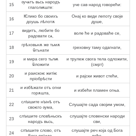
ѹчѧтъ вьсь народъ
15
уче сав народ говорећи:
глаголѭште:
Ѥлико бо своихъ
Онај ко види лепоту своје
16
доушь лѣпотѫ
душе,
видитъ, любите бо
17
воле ће и радоваће се,
радовати сѧ,
грѣховьнѫ же тьмѫ
18
греховну таму одагнати,
ѿгънати
и мира сего тьлѭ
и трулеж свога тела одложити,
19
ѿложити
(смрт)
и раискоѥ житіѥ
20
и рајски живот стећи,
пріобрѣсти
и избѣжати отъ огни
21
и избећи пламен огња.
горѫшта,
слꙑшите нꙑнѣ отъ
22
Слушајте сада својим умом,
своѥго ѹма,
слꙑшите словѣньскъ
слушајте словенски народи
23
народъ вьсь,
сви,
слꙑшите слово, отъ
слушајте реч која од Бога
24
Бога прїиде,
дође,