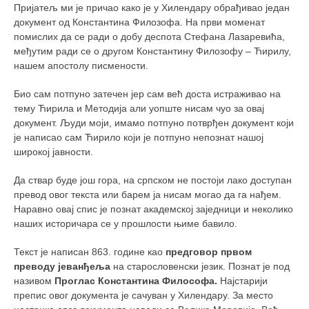
Пријатељ ми је причао како је у Хилендару обрађивао један
кихон
документ од Константина Филозофа. На први моменат
наиханчи
помислих да се ради о добу деспота Стефана Лазаревића,
међутим ради се о другом Константину Филозофу – Ћирилу,
кушанку
нашем апостолу писмености.
пасаи
Био сам потпуно затечен јер сам већ доста истраживао на
темашивари
тему Ћирила и Методија али уопште нисам чуо за овај
документ. Људи моји, имамо потпуно потврђен документ који
кобудо
је написао сам Ћирило који је потпуно непознат нашој
нунчаку
широкој јавности.
бо
Да ствар буде још гора, на српском не постоји лако доступан
превод овог текста или барем ја нисам могао да га нађем.
тонфа
Наравно овај спис је познат академској заједници и неколико
саи
наших историчара се у прошлости њиме бавило.
тимбеи рочин
Текст је написан 863. године као
предговор првом
тсунами дојо
преводу јеванђеља
на старословенски језик. Познат је под
називом
Проглас Константина Философа.
Најстарији
програм
препис овог документа је сачуван у Хилендару. За место