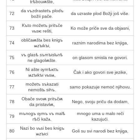
trѣbouѭšte,
da vъzdrastetъ plodъ
72
da uzraste plod Božji još više.
božїi pače.
Kъto možetъ pritъče
73
Ko može priče sve da objasni,
vьsѥ rešti,
obličaѭštѧ bes knigъ
74
raznim narodima bez knjiga,
ѩzꙑkꙑ,
vъ glasѣ sъmꙑslьnѣ
75
on glasom smisla ne govori.
ne glagolѭšte.
Ni ašte ѹmѣѥtъ
76
Čak i ako govori sve jezike,
ѩzꙑkꙑ vьsѩ,
možetъ sъkazati
77
samo pokazuje nemoć njihovu.
nemoštь sihъ.
Obače svoѭ pritъčѭ
78
Nego, svoju priču da dodam,
da pristavlѭ,
mъnogъ ѹmъ vъ malѣ
mnogo uma u malo reči
79
rѣči kažѧ.
kazujući.
Nazi bo vьsi bes knigъ
80
Goli su svi narodi bez knjiga,
ѩzꙑci