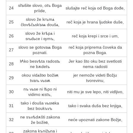
slꙑšite slovo, otъ Boga
24
slušajte reč koja od Boga dođe,
prїide,
slovo že krъmѧ
25
reč koja je hrana ljudske duše,
človѣčьskꙑѩ doušѧ,
slovo že krѣpѧ i
26
reč koja krepi i srce i um,
srьdьce i ѹmъ,
slovo se gotovaѩ Boga
reč koja priprema čoveka da
27
poznati.
pozna Boga.
Ꙗko besvѣta radostь
Jer kao što oku bez svetlosti
28
ne bѫdetъ
nema radosti
okou vidѧštю božіѭ
jer nemože videti Božju
29
tvarь vьsѭ
tvorevinu,
nъ vьse ni lѣpo ni
30
niti mu je sve lepo, niti vidljivo,
vidimo ѥstъ,
tako i douša vьsꙗka
31
tako i svaka duša bez knjiga,
bez boukъvъ
ne sъvѣdѫšti zakona
32
neće upoznati zakone Božje,
že božіꙗ,
zakona kъnižьna i