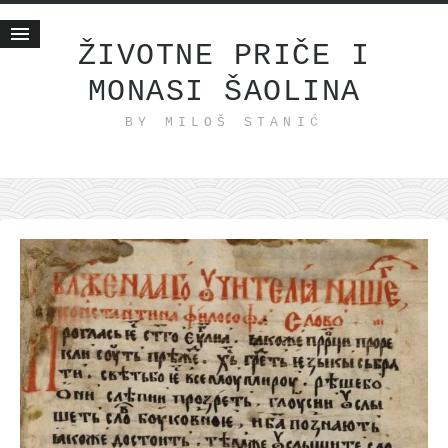
ŽIVOTNE PRIČE I
MONASI ŠAOLINA
Početna
BY MILOŠ STANIĆ
Životne priče
najnovije na blogu
internet poslovanje
ishranom do zdravlja
moj haiku
momenti i mesta
bonus sadržaj
Svetlopis
zakonopravilo
duhovni otac