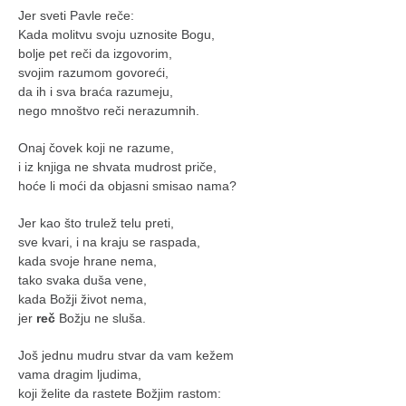
Jer sveti Pavle reče:
Kada molitvu svoju uznosite Bogu,
bolje pet reči da izgovorim,
svojim razumom govoreći,
da ih i sva braća razumeju,
nego mnoštvo reči nerazumnih.
Onaj čovek koji ne razume,
i iz knjiga ne shvata mudrost priče,
hoće li moći da objasni smisao nama?
Jer kao što trulež telu preti,
sve kvari, i na kraju se raspada,
kada svoje hrane nema,
tako svaka duša vene,
kada Božji život nema,
jer
reč
Božju ne sluša.
Još jednu mudru stvar da vam kežem
vama dragim ljudima,
koji želite da rastete Božjim rastom: