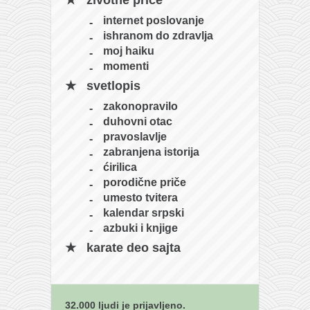
životne priče
internet poslovanje
ishranom do zdravlja
moj haiku
momenti
svetlopis
zakonopravilo
duhovni otac
pravoslavlje
zabranjena istorija
ćirilica
porodične priče
umesto tvitera
kalendar srpski
azbuki i knjige
karate deo sajta
32.000 ljudi je prijavljeno.