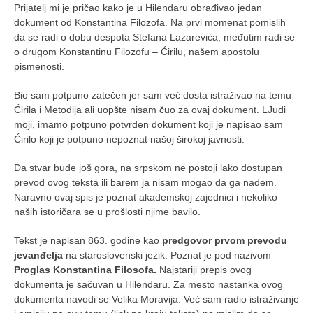
Prijatelj mi je pričao kako je u Hilendaru obrađivao jedan
naihanchi
dokument od Konstantina Filozofa. Na prvi momenat pomislih
kushanku
da se radi o dobu despota Stefana Lazarevića, međutim radi se
o drugom Konstantinu Filozofu – Ćirilu, našem apostolu
passai
pismenosti.
temashiwari
Bio sam potpuno zatečen jer sam već dosta istraživao na temu
kobudo
Ćirila i Metodija ali uopšte nisam čuo za ovaj dokument. LJudi
moji, imamo potpuno potvrđen dokument koji je napisao sam
nunchaku
Ćirilo koji je potpuno nepoznat našoj širokoj javnosti.
bo
Da stvar bude još gora, na srpskom ne postoji lako dostupan
tonfa
prevod ovog teksta ili barem ja nisam mogao da ga nađem.
Naravno ovaj spis je poznat akademskoj zajednici i nekoliko
sai
naših istoričara se u prošlosti njime bavilo.
timbei rochin
Tekst je napisan 863. godine kao
predgovor prvom prevodu
tsunami dojo
jevanđelja
na staroslovenski jezik. Poznat je pod nazivom
program
Proglas Konstantina Filosofa.
Najstariji prepis ovog
dokumenta je sačuvan u Hilendaru. Za mesto nastanka ovog
snimci nastupa
dokumenta navodi se Velika Moravija. Već sam radio istraživanje