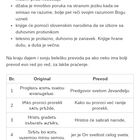
džaba je mnoštvo poruka na stranom jeziku kada se
smisao ne razume, bolje pet reči svojim razumom Bogu
uzneti
knjige će pomoći slovenskim narodima da se izbore sa
duhovnim protivnikom
telesno je prolazno, duhovno je zanavek. Knjige hrane
dušu, a duša je večna.
Na kraju dajem i svoju belešku prevoda pa ako neko ima bolji
prevod evo red po red, za lakše praćenje.
Br.
Original
Prevod
Proglasъ ѥsmь svѧtou
1
Predgovor svetom Jevanđelju:
ѥvanьgelью:
Ꙗko proroci prorekli
Kako su proroci već ranije
2
sѫtъ prѣžde,
prorekli,
Hristъ grѧdetъ
3
Hristos će sabrati narode,
sъbьratъ ѩzꙑkъ,
Svѣtъ bo ѥstъ
4
jer je On svetlost celog sveta.
vьsemou mirou semou.