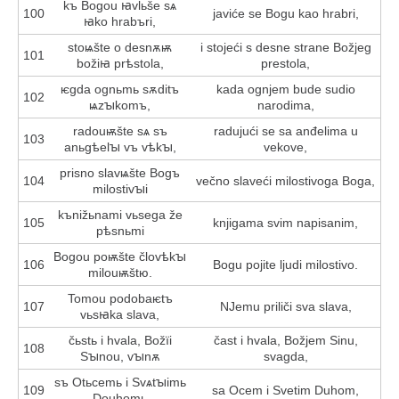
kъ Bogou ꙗvlьše sѧ
100
javiće se Bogu kao hrabri,
ꙗko hrabъri,
stoѩšte o desnѫѭ
i stojeći s desne strane Božjeg
101
božіꙗ prѣstola,
prestola,
ѥgda ognьmь sѫditъ
kada ognjem bude sudio
102
ѩzꙑkomъ,
narodima,
radouѭšte sѧ sъ
radujući se sa anđelima u
103
anьgѣelꙑ vъ vѣkꙑ,
vekove,
prisno slavѩšte Bogъ
104
večno slaveći milostivoga Boga,
milostivꙑi
kъnižьnami vьsega že
105
knjigama svim napisanim,
pѣsnьmi
Bogou poѭšte človѣkꙑ
106
Bogu pojite ljudi milostivo.
milouѭštю.
Tomou podobaѥtъ
107
NJemu priliči sva slava,
vьsꙗka slava,
čьstь i hvala, Božїi
čast i hvala, Božjem Sinu,
108
Sꙑnou, vꙑnѫ
svagda,
sъ Otьcemь i Svѧtꙑimь
109
sa Ocem i Svetim Duhom,
Douhomь