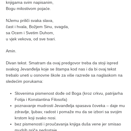
knjigama svim napisanim,
Bogu milostivom pojaće.
NJemu priliči svaka slava,
čast i hvala, Božjem Sinu, svagda,
sa Ocem i Svetim Duhom,
u vjek vekova, od sve tvari.
Amin.
Divan tekst. Smatram da ovaj predgovor treba da stoji ispred
svakog Jevanđelja koje se štampa kod nas i da bi ovaj tekst
trebalo uneti u osnovne škole za više razrede sa naglaskom na
sledećim porukama:
Slovenima pismenost dođe od Boga (kroz crkvu, patrijarha
Fotija i Konstantina Filosofa)
poznavanje mudrosti Jevanđelja spasava čoveka – daje mu
zdravlje, ljubav, radost i pomaže mu da se izbori sa svojim
krstom koji svako nosi.
bez pismenosti i proučavanja knjiga duša vene jer smisao
mudrih priča nedostaje