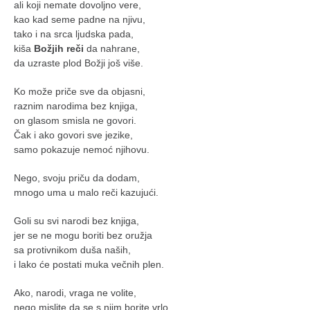
ali koji nemate dovoljno vere,
kao kad seme padne na njivu,
tako i na srca ljudska pada,
kiša
Božjih reči
da nahrane,
da uzraste plod Božji još više.
Ko može priče sve da objasni,
raznim narodima bez knjiga,
on glasom smisla ne govori.
Čak i ako govori sve jezike,
samo pokazuje nemoć njihovu.
Nego, svoju priču da dodam,
mnogo uma u malo reči kazujući.
Goli su svi narodi bez knjiga,
jer se ne mogu boriti bez oružja
sa protivnikom duša naših,
i lako će postati muka večnih plen.
Ako, narodi, vraga ne volite,
nego mislite da se s njim borite vrlo,