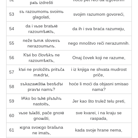
pѧtь izdrešti
sъ razoumomь svoimь
53
svojim razumom govoreći,
glagolati,
da i vьse bratьꙗ
54
da ih i sva braća razumeju,
razoumѣѭtъ,
neže tьmѫ slovesъ
55
nego mnoštvo reči nerazumnih.
nerazoumьnъ.
Kꙑi bo človѣkъ ne
56
Onaj čovek koji ne razume,
razoumѣѥtъ,
kꙑi ne proložitъ pritъčѧ
i iz knjiga ne shvata mudrost
57
mѫdrꙑ,
priče,
sъkazaѭštіѩ besѣdꙑ
hoće li moći da objasni smisao
58
pravꙑ namъ?
nama?
Ꙗko bo tьlꙗ plъtьhъ
59
Jer kao što trulež telu preti,
nastoitъ,
vьse tьlѧšti, pače gnoꙗ
sve kvarei, i na kraju se
60
gnoѩšti,
raspada,
ѥgna svoѥgo brašьna
61
kada svoje hrane nema,
ne imatъ,