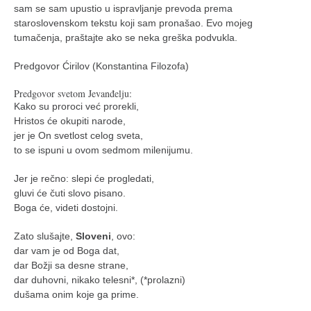
sam se sam upustio u ispravljanje prevoda prema
staroslovenskom tekstu koji sam pronašao. Evo mojeg
tumačenja, praštajte ako se neka greška podvukla.
Predgovor Ćirilov (Konstantina Filozofa)
Predgovor svetom Jevanđelju:
Kako su proroci već prorekli,
Hristos će okupiti narode,
jer je On svetlost celog sveta,
to se ispuni u ovom sedmom milenijumu.
Jer je rečno: slepi će progledati,
gluvi će čuti slovo pisano.
Boga će, videti dostojni.
Zato slušajte,
Sloveni
, ovo:
dar vam je od Boga dat,
dar Božji sa desne strane,
dar duhovni, nikako telesni*, (*prolazni)
dušama onim koje ga prime.