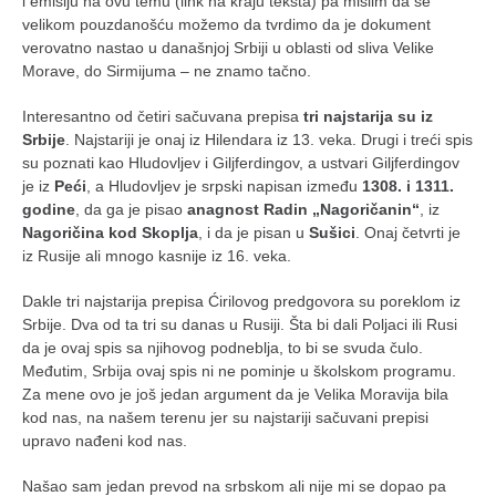
galerija kluba
i emisiju na ovu temu (link na kraju teksta) pa mislim da se
velikom pouzdanošću možemo da tvrdimo da je dokument
članarina
verovatno nastao u današnjoj Srbiji u oblasti od sliva Velike
Morave, do Sirmijuma – ne znamo tačno.
kontakt
besplatna e-knjiga
Interesantno od četiri sačuvana prepisa
tri najstarija su iz
Srbije
. Najstariji je onaj iz Hilendara iz 13. veka. Drugi i treći spis
termini treninga
su poznati kao Hludovljev i Giljferdingov, a ustvari Giljferdingov
moja priča
je iz
Peći
, a Hludovljev je srpski napisan između
1308. i 1311.
godine
, da ga je pisao
anagnost Radin „Nagoričanin“
, iz
moja priča
Nagoričina kod Skoplja
, i da je pisan u
Sušici
. Onaj četvrti je
fotke
iz Rusije ali mnogo kasnije iz 16. veka.
kontakt
Dakle tri najstarija prepisa Ćirilovog predgovora su poreklom iz
Srbije. Dva od ta tri su danas u Rusiji. Šta bi dali Poljaci ili Rusi
Ћир
da je ovaj spis sa njihovog podneblja, to bi se svuda čulo.
Međutim, Srbija ovaj spis ni ne pominje u školskom programu.
Za mene ovo je još jedan argument da je Velika Moravija bila
kod nas, na našem terenu jer su najstariji sačuvani prepisi
upravo nađeni kod nas.
Našao sam jedan prevod na srbskom ali nije mi se dopao pa