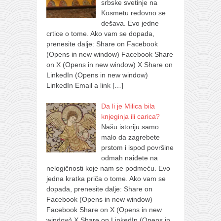
srbske svetinje na
Kosmetu redovno se
dešava. Evo jedne
crtice o tome. Ako vam se dopada,
prenesite dalje: Share on Facebook
(Opens in new window) Facebook Share
on X (Opens in new window) X Share on
LinkedIn (Opens in new window)
LinkedIn Email a link
[…]
Da li je Milica bila
knjeginja ili carica?
Našu istoriju samo
malo da zagrebete
prstom i ispod površine
odmah naiđete na
nelogičnosti koje nam se podmeću. Evo
jedna kratka priča o tome. Ako vam se
dopada, prenesite dalje: Share on
Facebook (Opens in new window)
Facebook Share on X (Opens in new
window) X Share on LinkedIn (Opens in