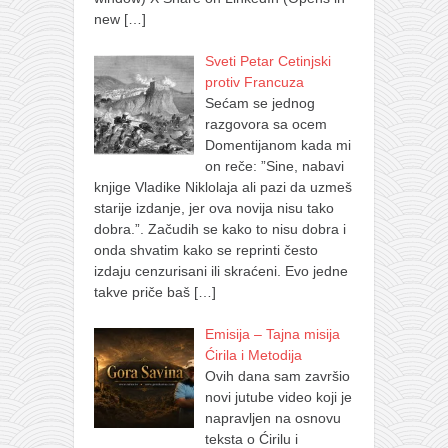
new
[…]
Sveti Petar Cetinjski
protiv Francuza
Sećam se jednog
razgovora sa ocem
Domentijanom kada mi
on reče: ”Sine, nabavi
knjige Vladike Niklolaja ali pazi da uzmeš
starije izdanje, jer ova novija nisu tako
dobra.”. Začudih se kako to nisu dobra i
onda shvatim kako se reprinti često
izdaju cenzurisani ili skraćeni. Evo jedne
takve priče baš
[…]
Emisija – Tajna misija
Ćirila i Metodija
Ovih dana sam završio
novi jutube video koji je
napravljen na osnovu
teksta o Ćirilu i