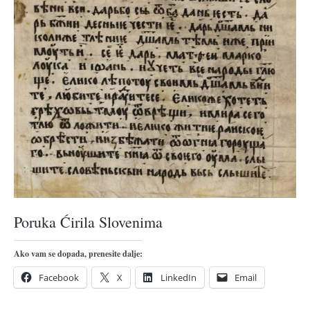
pravoslavlje
zabranjena istorija
ćirilica
porodične priče
umesto tvitera
kalendar srpski
azbuki i knjige
Okinava karate
najnovije na blogu
moje beleške
Poruka Ćirila Slovenima
istorija karatea
Ako vam se dopada, prenesite dalje:
bubishi
Facebook
X
LinkedIn
Email
karate
kihon