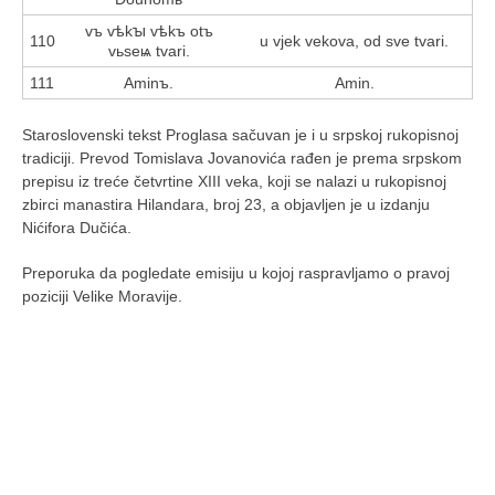
vъ vѣkꙑ vѣkъ otъ
110
u vjek vekova, od sve tvari.
vьseѩ tvari.
111
Aminъ.
Amin.
Staroslovenski tekst Proglasa sačuvan je i u srpskoj rukopisnoj
tradiciji. Prevod Tomislava Jovanovića rađen je prema srpskom
prepisu iz treće četvrtine XIII veka, koji se nalazi u rukopisnoj
zbirci manastira Hilandara, broj 23, a objavljen je u izdanju
Nićifora Dučića.
Preporuka da pogledate emisiju u kojoj raspravljamo o pravoj
poziciji Velike Moravije.