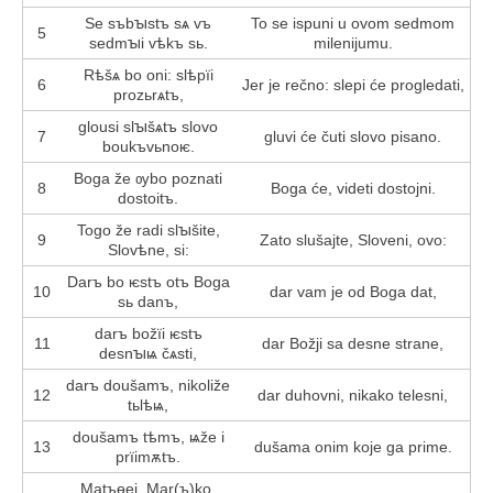
Se sъbꙑstъ sѧ vъ
To se ispuni u ovom sedmom
5
sedmꙑi vѣkъ sь.
milenijumu.
Rѣšѧ bo oni: slѣpїi
6
Jer je rečno: slepi će progledati,
prozьrѧtъ,
glousi slꙑšѧtъ slovo
7
gluvi će čuti slovo pisano.
boukъvьnoѥ.
Boga že ѹbo poznati
8
Boga će, videti dostojni.
dostoitъ.
Togo že radi slꙑšite,
9
Zato slušajte, Sloveni, ovo:
Slovѣne, si:
Darъ bo ѥstъ otъ Boga
10
dar vam je od Boga dat,
sь danъ,
darъ božїi ѥstъ
11
dar Božji sa desne strane,
desnꙑѩ čѧsti,
darъ doušamъ, nikoliže
12
dar duhovni, nikako telesni,
tьlѣѩ,
doušamъ tѣmъ, ѩže i
13
dušama onim koje ga prime.
prїimѫtъ.
Matъѳei, Mar(ъ)ko,