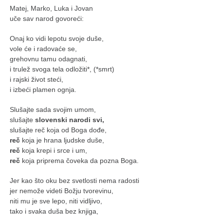
Matej, Marko, Luka i Jovan
uče sav narod govoreći:
Onaj ko vidi lepotu svoje duše,
vole će i radovaće se,
grehovnu tamu odagnati,
i trulež svoga tela odložiti*, (*smrt)
i rajski život steći,
i izbeći plamen ognja.
Slušajte sada svojim umom,
slušajte
slovenski narodi svi,
slušajte reč koja od Boga dođe,
reč
koja je hrana ljudske duše,
reč
koja krepi i srce i um,
reč
koja priprema čoveka da pozna Boga.
Jer kao što oku bez svetlosti nema radosti
jer nemože videti Božju tvorevinu,
niti mu je sve lepo, niti vidljivo,
tako i svaka duša bez knjiga,