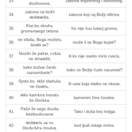
33
zakona književnog i duhovnog,
douhovьna,
zakona rai božїi
34
zakona koji raj Božji otkriva.
ꙗvlꙗѭšta.
Kꙑi bo slouhъ
35
Ko nije čuo tutanj groma,
gromьnaѥgo tѫtьna
ne slꙑšѧ, Boga možetъ
36
može li se Boga bojati?
boꙗti sѧ?
Nozdri že pakꙑ, cvѣta
37
ili ko nije osetio miris cveća,
ne ѫhaѭšti,
kako božьѥ čюdo
38
kako će Božje čudo razumeti?
razoumѣѥte?
Ѹsta bo, ꙗže sladъka
39
Ili usta koja slatko ne okuse,
ne čюѭtъ,
ꙗko kamѣna tvorѧtъ
40
kamenim čine čoveka.
že človѣka.
Pače že sego douša
41
Tako i duša bez knjiga
bezboukъvьna
ꙗvlꙗѥtъ sѧ vъ
42
kod ljudi ostaje mrtva.
človѣcѣhъ mrьtva.