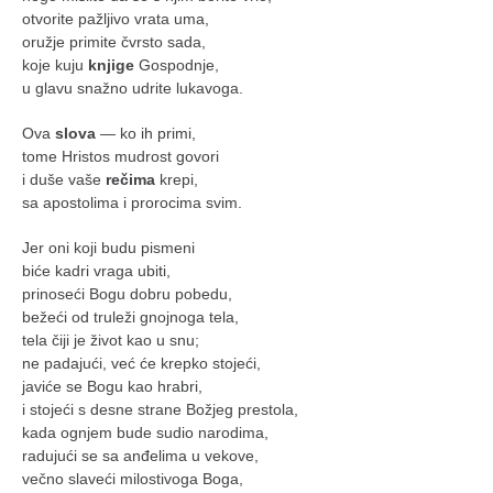
otvorite pažljivo vrata uma,
oružje primite čvrsto sada,
koje kuju
knjige
Gospodnje,
u glavu snažno udrite lukavoga.
Ova
slova
— ko ih primi,
tome Hristos mudrost govori
i duše vaše
rečima
krepi,
sa apostolima i prorocima svim.
Jer oni koji budu pismeni
biće kadri vraga ubiti,
prinoseći Bogu dobru pobedu,
bežeći od truleži gnojnoga tela,
tela čiji je život kao u snu;
ne padajući, već će krepko stojeći,
javiće se Bogu kao hrabri,
i stojeći s desne strane Božjeg prestola,
kada ognjem bude sudio narodima,
radujući se sa anđelima u vekove,
večno slaveći milostivoga Boga,