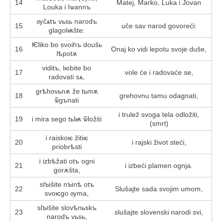
14
Matej, Marko, Luka i Jovan
Louka i Іѡannъ
ѹčѧtъ vьsь narodъ
15
uče sav narod govoreći:
glagolѭšte:
Ѥliko bo svoihъ doušь
16
Onaj ko vidi lepotu svoje duše,
lѣpotѫ
viditъ, lюbite bo
17
vole će i radovaće se,
radovati sѧ,
grѣhovьnѫ že tьmѫ
18
grehovnu tamu odagnati,
ѿgъnati
i trulež svoga tela odložiti,
19
i mira sego tьlѭ ѿložiti
(smrt)
i raiskoѥ žitіѥ
20
i rajski život steći,
prіobrѣsti
i izbѣžati otъ ogni
21
i izbeći plamen ognja.
gorѫšta,
slꙑšite nꙑnѣ otъ
22
Slušajte sada svojim umom,
svoѥgo ѹma,
slꙑšite slovѣnьskъ
23
slušajte slovenski narodi svi,
narodъ vьsь,