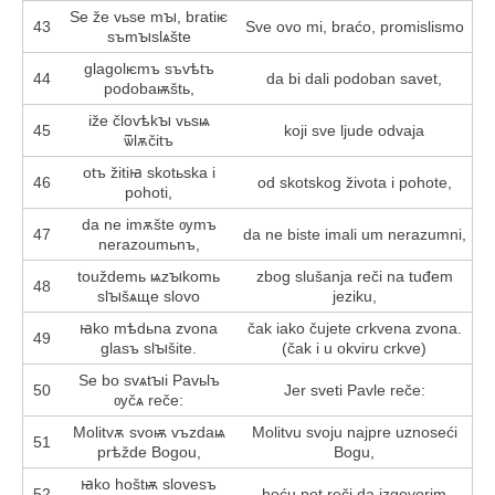
Se že vьse mꙑ, bratіѥ
43
Sve ovo mi, braćo, promislismo
sъmꙑslѧšte
glagolѥmъ sъvѣtъ
44
da bi dali podoban savet,
podobaѭštь,
iže človѣkꙑ vьsѩ
45
koji sve ljude odvaja
ѿlѫčitъ
otъ žitiꙗ skotьska i
46
od skotskog života i pohote,
pohoti,
da ne imѫšte ѹmъ
47
da ne biste imali um nerazumni,
nerazoumьnъ,
touždemь ѩzꙑkomь
zbog slušanja reči na tuđem
48
slꙑšѧщe slovo
jeziku,
ꙗko mѣdьna zvona
čak iako čujete crkvena zvona.
49
glasъ slꙑšite.
(čak i u okviru crkve)
Se bo svѧtꙑi Pavьlъ
50
Jer sveti Pavle reče:
ѹčѧ reče:
Molitvѫ svoѭ vъzdaѩ
Molitvu svoju najpre uznoseći
51
prѣžde Bogou,
Bogu,
ꙗko hoštѭ slovesъ
52
hoću pet reči da izgovorim