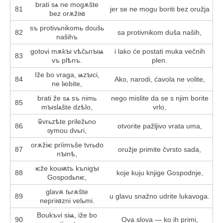
brati sѧ ne mogѫšte
81
jer se ne mogu boriti bez oružja
bez orѫžіꙗ
sъ protivьnikomь doušь
82
sa protivnikom duša naših,
našihъ
gotovi mѫkꙑ vѣčьnꙑѩ
i lako će postati muka večnih
83
vъ plѣnъ.
plen.
Iže bo vraga, ѩzꙑci,
84
Ako, narodi, ćavola ne volite,
ne lюbite,
brati že sѧ sъ nimь
nego mislite da se s njim borite
85
mꙑslѧšte dzѣlo,
vrlo,
ѿvrьzѣte priležьno
86
otvorite pažljivo vrata uma,
ѹmou dvьri,
orѫžіѥ prїimъše tvrьdo
87
oružje primite čvrsto sada,
nꙑnѣ,
ѥže kouѭtъ kъnigꙑ
88
koje kuju knjige Gospodnje,
Gospodьnѥ,
glavѫ tьrѫšte
89
u glavu snažno udrite lukavoga.
neprіꙗzni velьmi.
Boukъvi sіѩ, iže bo
90
Ova slova — ko ih primi,