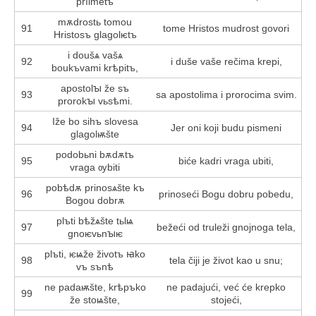
prїimetъ
mѫdrostь tomou
91
tome Hristos mudrost govori
Hristosъ glagolѥtъ
i doušѧ vašѧ
92
i duše vaše rečima krepi,
boukъvami krѣpitъ,
apostolꙑ že sъ
93
sa apostolima i prorocima svim.
prorokꙑ vьsѣmi.
Iže bo sihъ slovesa
94
Jer oni koji budu pismeni
glagolѭšte
podobьni bѫdѫtъ
95
biće kadri vraga ubiti,
vraga ѹbiti
pobѣdѫ prinosѧšte kъ
96
prinoseći Bogu dobru pobedu,
Bogou dobrѫ
plъti bѣžѧšte tьlѩ
97
bežeći od truleži gnojnoga tela,
gnoѥvьnꙑѥ
plъti, ѥѩže životъ ꙗko
98
tela čiji je život kao u snu;
vъ sъnѣ
ne padaѭšte, krѣpъko
ne padajući, već će krepko
99
že stoѩšte,
stojeći,