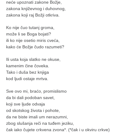
neće upoznati zakone Božje,
zakona književnog i duhovnog,
zakona koji raj Božji otkriva.
Ko nije čuo tutanj groma,
može li se Boga bojati?
ili ko nije osetio miris cveća,
kako će Božje čudo razumeti?
Ili usta koja slatko ne okuse,
kamenim čine čoveka.
Tako i duša bez knjiga
kod ljudi ostaje mrtva.
Sve ovo mi, braćo, promislismo
da bi dali podoban savet,
koji sve ljude odvaja
od skotskog života i pohote,
da ne biste imali um nerazumni,
zbog slušanja reči na tuđem jeziku,
čak iako čujete crkvena zvona*. (*čak i u okviru crkve)