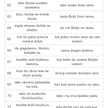
tako douša vьsꙗka
62
tako svaka duša vene,
opadaѥtъ
žizni, božіꙗ ne imѫšti
63
kada Božji život nema,
života,
ѥgda slovese božіꙗ ne
64
jer reč Božju ne sluša.
slꙑšitъ.
Inѫ že pakꙑ pritъčѫ
Još jednu mudru stvar da vam
65
mѫdrѫ dzѣlo
kežem
da glagolѥmъ, človѣci,
66
vama dragim ljudima,
lюbѧšte sѧ,
hotѧšte rasti božіѥmь
koji želite da rastete Božjim
67
rastomь,
rastom:
kъto bo vѣrꙑ seѩ ne
68
ali koji nemate dovoljno vere,
vѣstъ pravꙑ,
ꙗko sѣmeni padaѭštю
69
kao kad seme padne na njivu,
na nivѣ,
tako na srьdьcihъ
70
tako i na srca ljudska pada,
človѣčьscѣhъ,
dъždꙗ božїi boukъvъ
71
kiša Božjih reči da nahrane,