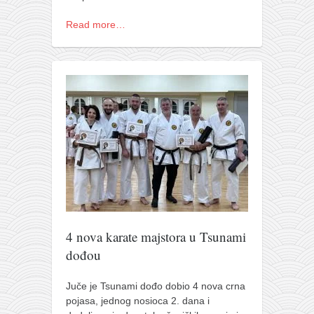
naihanchi
Read more…
kushanku
passai
temashiwari
kobudo
nunchaku
bo
tonfa
sai
timbei rochin
4 nova karate majstora u Tsunami
tsunami dojo
dođou
program
Juče je Tsunami dođo dobio 4 nova crna
snimci nastupa
pojasa, jednog nosioca 2. dana i