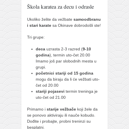
pravoslavlje
Škola karatea za decu i odrasle
zabranjena istorija
Ukoliko želite da vežbate
samoodbranu
ćirilica
i stari
karate
sa Okinave dobrodošli ste!
porodične priče
Tri grupe:
umesto tvitera
kalendar srpski
deca
uzrasta 2-3 razred (
9-10
godina
), termin uto-čet 20.00
azbuki i knjige
Imamo još par slobodnih mesta u
grupi.
Okinava karate
početnici stariji od 15 godina
najnovije na blogu
mogu da biraju da li će vežbati uto-
čet od 20.00
moje beleške
stariji pojasevi
termin treninga je
istorija karatea
uto-čet od 21.00
bubishi
Primamo i
starije vežbače
koji žele da
se ponovo aktiviraju ili nauče kobudo.
karate
Dođite i probajte, probni treninzi su
kihon
besplatni.