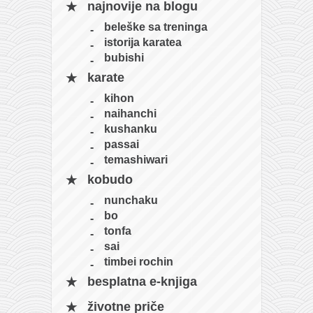
najnovije na blogu
beleške sa treninga
istorija karatea
bubishi
karate
kihon
naihanchi
kushanku
passai
temashiwari
kobudo
nunchaku
bo
tonfa
sai
timbei rochin
besplatna e-knjiga
životne priče