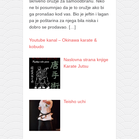
skriveno oružje za samoodbranu. Niko
ne bi posumnjao da je to oružje ako bi
ga pronašao kod vas. Bio je jeftin i lagan
pa je poštarina za njega bila niska i
dobro se prodavao.
[…]
Youtube kanal – Okinawa karate &
kobudo
Naslovna strana knjige
Karate Jutsu
Teisho uchi