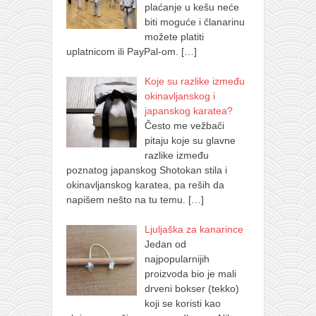
plaćanje u kešu neće
biti moguće i članarinu
možete platiti
uplatnicom ili PayPal-om.
[…]
Koje su razlike između
okinavljanskog i
japanskog karatea?
Često me vežbači
pitaju koje su glavne
razlike između
poznatog japanskog Shotokan stila i
okinavljanskog karatea, pa reših da
napišem nešto na tu temu.
[…]
Ljuljaška za kanarince
Jedan od
najpopularnijih
proizvoda bio je mali
drveni bokser (tekko)
koji se koristi kao