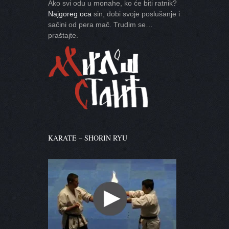
Ako svi odu u monahe, ko će biti ratnik?
Najgoreg oca
sin, dobi svoje poslušanje i
sačini od pera mač. Trudim se…
praštajte.
KARATE – SHORIN RYU