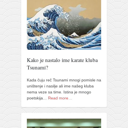
Kako je nastalo ime karate kluba
Tsunami?
Kada čuju reč Tsunami mnogi pomisle na
uništenje i nasilje ali ime našeg kluba
nema veze sa time. Istina je mnogo
poetskija…
Read more…