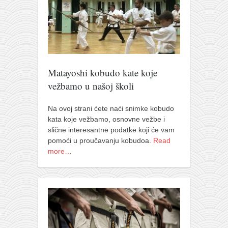
Matayoshi kobudo kate koje
vežbamo u našoj školi
Na ovoj strani ćete naći snimke kobudo
kata koje vežbamo, osnovne vežbe i
slične interesantne podatke koji će vam
pomoći u proučavanju kobudoa.
Read
more…