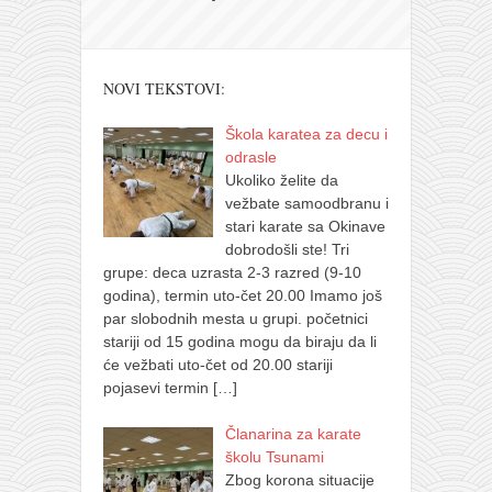
NOVI TEKSTOVI:
Škola karatea za decu i
odrasle
Ukoliko želite da
vežbate samoodbranu i
stari karate sa Okinave
dobrodošli ste! Tri
grupe: deca uzrasta 2-3 razred (9-10
godina), termin uto-čet 20.00 Imamo još
par slobodnih mesta u grupi. početnici
stariji od 15 godina mogu da biraju da li
će vežbati uto-čet od 20.00 stariji
pojasevi termin
[…]
Članarina za karate
školu Tsunami
Zbog korona situacije