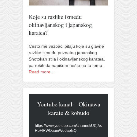
Koje su razlike između
okinavljanskog i japanskog
karatea?
Često me vežbači pitaju koje su glavne
razlike između poznatog japanskog
Shotokan stila i okinavljanskog karatea,
pa reših da napišem nešto na tu temu.
Read more…
Youtube kanal – Okinawa
karate & kobudo
https://www.youtube.com/channel/UCjAs
RoFlRWOuamWq0apljiQ