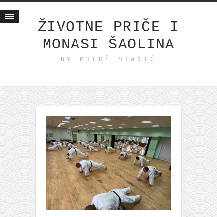
ŽIVOTNE PRIČE I
MONASI ŠAOLINA
Početna
BY MILOŠ STANIĆ
Životne priče
najnovije na blogu
internet poslovanje
ishranom do zdravlja
moj haiku
momenti i mesta
bonus sadržaj
Svetlopis
zakonopravilo
duhovni otac