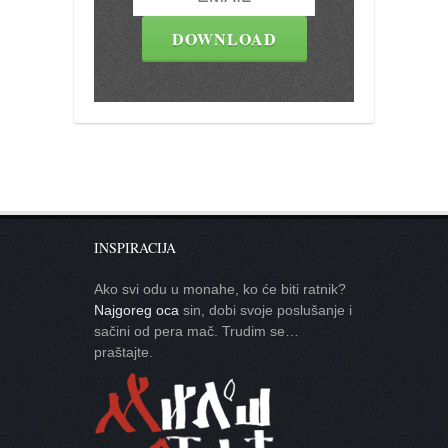
INSPIRACIJA
Ako svi odu u monahe, ko će biti ratnik?
Najgoreg oca
sin, dobi svoje poslušanje i
sačini od pera mač. Trudim se…
praštajte.