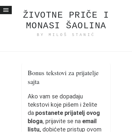
ŽIVOTNE PRIČE I
MONASI ŠAOLINA
Početna
BY MILOŠ STANIĆ
Životne priče
najnovije na blogu
internet poslovanje
ishranom do zdravlja
Bonus tekstovi za prijatelje
moj haiku
sajta
momenti i mesta
bonus sadržaj
Ako vam se dopadaju
tekstovi koje pišem i želite
Svetlopis
da
postanete prijatelj ovog
zakonopravilo
bloga
, prijavite se na
email
duhovni otac
listu,
dobićete pristup ovom