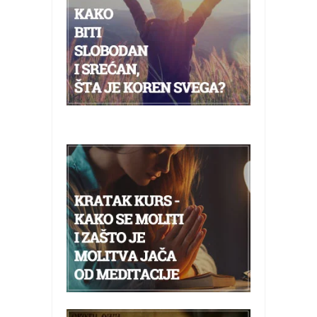
galerija kluba
članarina
kontakt
besplatna e-knjiga
termini treninga
moja priča
moja priča
fotke
kontakt
Ћир