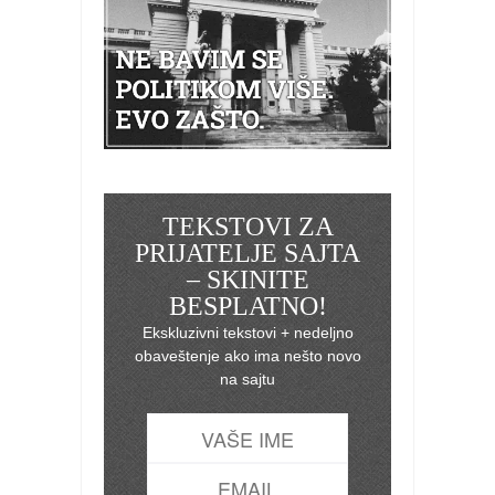
TEKSTOVI ZA
PRIJATELJE SAJTA
– SKINITE
BESPLATNO!
Ekskluzivni tekstovi + nedeljno
obaveštenje ako ima nešto novo
na sajtu