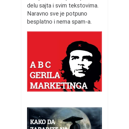
pravoslavlje
delu sajta i svim tekstovima.
zabranjena istorija
Naravno sve je potpuno
ćirilica
besplatno i nema spam-a.
porodične priče
umesto tvitera
kalendar srpski
azbuki i knjige
Okinava karate
najnovije na blogu
moje beleške
istorija karatea
bubishi
karate
kihon