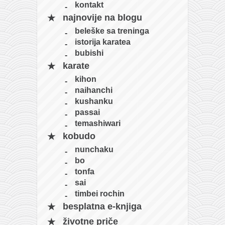
kontakt
najnovije na blogu
beleške sa treninga
istorija karatea
bubishi
karate
kihon
naihanchi
kushanku
passai
temashiwari
kobudo
nunchaku
bo
tonfa
sai
timbei rochin
besplatna e-knjiga
životne priče