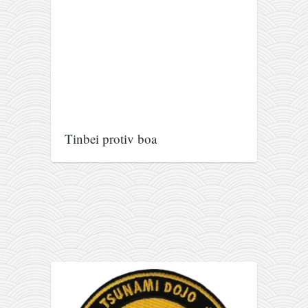
galerija kluba
članarina
kontakt
besplatna e-knjiga
termini treninga
moja priča
Tinbei protiv boa
moja priča
fotke
kontakt
Ћир