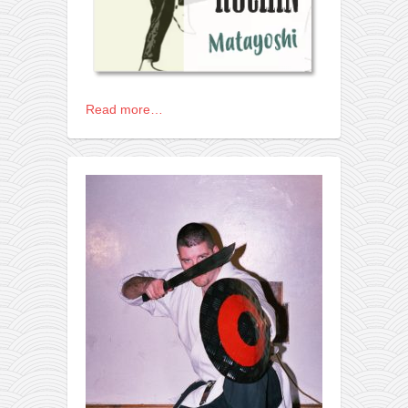
pravoslavlje
zabranjena istorija
ćirilica
porodične priče
Read more…
umesto tvitera
kalendar srpski
azbuki i knjige
Okinava karate
najnovije na blogu
moje beleške
istorija karatea
bubishi
karate
kihon