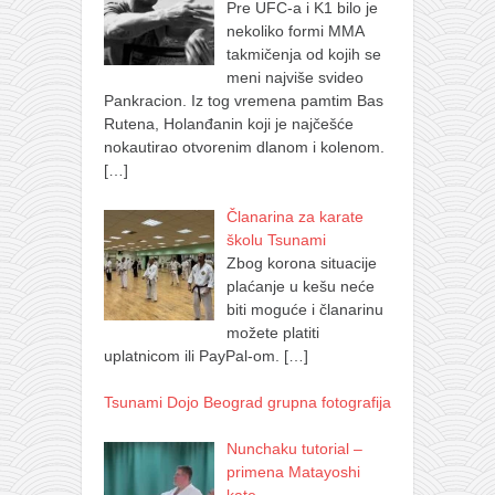
Pre UFC-a i K1 bilo je
nekoliko formi MMA
takmičenja od kojih se
meni najviše svideo
Pankracion. Iz tog vremena pamtim Bas
Rutena, Holanđanin koji je najčešće
nokautirao otvorenim dlanom i kolenom.
[…]
Članarina za karate
školu Tsunami
Zbog korona situacije
plaćanje u kešu neće
biti moguće i članarinu
možete platiti
uplatnicom ili PayPal-om.
[…]
Tsunami Dojo Beograd grupna fotografija
Nunchaku tutorial –
primena Matayoshi