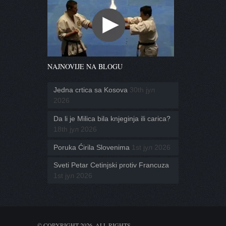
NAJNOVIJE NA BLOGU
Jedna crtica sa Kosova
30th јул
2026
Da li je Milica bila knjeginja ili carica?
18th јул 2026
Poruka Ćirila Slovenima
1st јул 2026
Sveti Petar Cetinjski protiv Francuza
1st јул 2026
© COPYRIGHT 2026. ALL RIGHTS