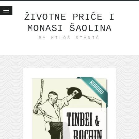
ŽIVOTNE PRIČE I
MONASI ŠAOLINA
Početna
BY MILOŠ STANIĆ
Životne priče
najnovije na blogu
internet poslovanje
ishranom do zdravlja
moj haiku
momenti i mesta
bonus sadržaj
Svetlopis
zakonopravilo
duhovni otac