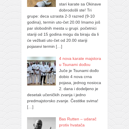
stari karate sa Okinave
dobrodošli ste! Tri
grupe: deca uzrasta 2-3 razred (9-10
godina), termin uto-čet 20.00 Imamo još
par slobodnih mesta u grupi. početnici
stariji od 15 godina mogu da biraju da li
će vežbati uto-čet od 20.00 stariji
pojasevi termin
[…]
4 nova karate majstora
u Tsunami dođou
Juče je Tsunami dođo
dobio 4 nova crna
pojasa, jednog nosioca
2. dana i dodeljeno je
desetak učeničkih zvanja i jedno
predmajstorsko zvanje. Čestitke svima!
[…]
Bas Rutten – udarač
protiv hvatača