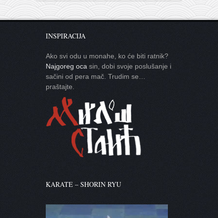
INSPIRACIJA
Ako svi odu u monahe, ko će biti ratnik?
Najgoreg oca
sin, dobi svoje poslušanje i
sačini od pera mač. Trudim se…
praštajte.
KARATE – SHORIN RYU