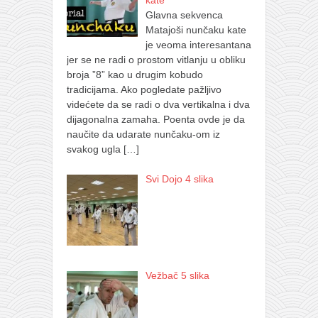
kate
Glavna sekvenca
Matajoši nunčaku kate
je veoma interesantana
jer se ne radi o prostom vitlanju u obliku
broja ”8” kao u drugim kobudo
tradicijama. Ako pogledate pažljivo
videćete da se radi o dva vertikalna i dva
dijagonalna zamaha. Poenta ovde je da
naučite da udarate nunčaku-om iz
svakog ugla
[…]
Svi Dojo 4 slika
Vežbač 5 slika