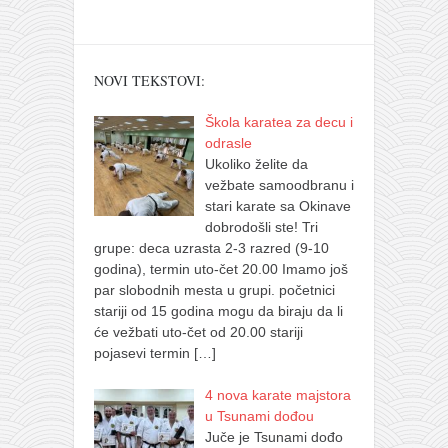
NOVI TEKSTOVI:
Škola karatea za decu i
odrasle
Ukoliko želite da
vežbate samoodbranu i
stari karate sa Okinave
dobrodošli ste! Tri
grupe: deca uzrasta 2-3 razred (9-10
godina), termin uto-čet 20.00 Imamo još
par slobodnih mesta u grupi. početnici
stariji od 15 godina mogu da biraju da li
će vežbati uto-čet od 20.00 stariji
pojasevi termin
[…]
4 nova karate majstora
u Tsunami dođou
Juče je Tsunami dođo