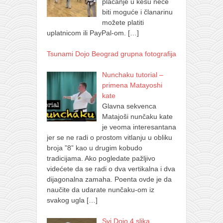
plaćanje u kešu neće
biti moguće i članarinu
možete platiti
uplatnicom ili PayPal-om.
[…]
Tsunami Dojo Beograd grupna fotografija
Nunchaku tutorial –
primena Matayoshi
kate
Glavna sekvenca
Matajoši nunčaku kate
je veoma interesantana
jer se ne radi o prostom vitlanju u obliku
broja ”8” kao u drugim kobudo
tradicijama. Ako pogledate pažljivo
videćete da se radi o dva vertikalna i dva
dijagonalna zamaha. Poenta ovde je da
naučite da udarate nunčaku-om iz
svakog ugla
[…]
Svi Dojo 4 slika