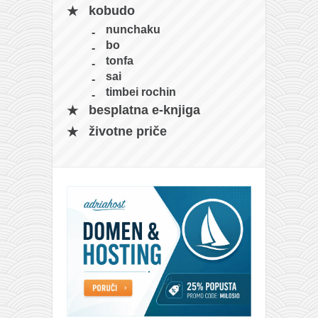
kobudo
nunchaku
bo
tonfa
sai
timbei rochin
besplatna e-knjiga
životne priče