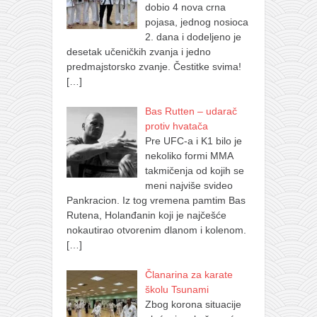
dobio 4 nova crna
pojasa, jednog nosioca
2. dana i dodeljeno je
desetak učeničkih zvanja i jedno
predmajstorsko zvanje. Čestitke svima!
[…]
Bas Rutten – udarač
protiv hvatača
Pre UFC-a i K1 bilo je
nekoliko formi MMA
takmičenja od kojih se
meni najviše svideo
Pankracion. Iz tog vremena pamtim Bas
Rutena, Holanđanin koji je najčešće
nokautirao otvorenim dlanom i kolenom.
[…]
Članarina za karate
školu Tsunami
Zbog korona situacije