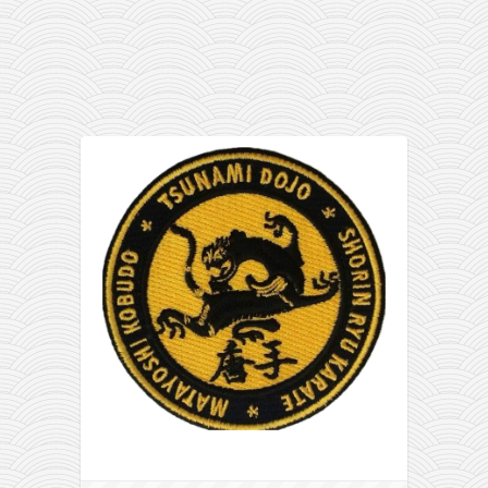
galerija kluba
članarina
kontakt
besplatna e-knjiga
termini treninga
moja priča
moja priča
fotke
kontakt
Ћир