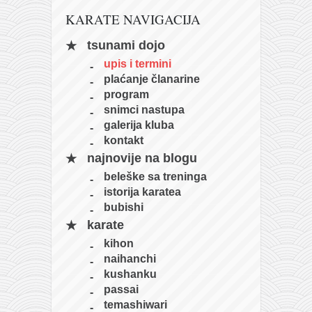
KARATE NAVIGACIJA
tsunami dojo
upis i termini
plaćanje članarine
program
snimci nastupa
galerija kluba
kontakt
najnovije na blogu
beleške sa treninga
istorija karatea
bubishi
karate
kihon
naihanchi
kushanku
passai
temashiwari