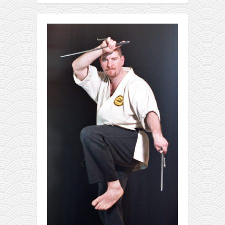
pravoslavlje
zabranjena istorija
ćirilica
porodične priče
umesto tvitera
kalendar srpski
azbuki i knjige
Okinava karate
najnovije na blogu
moje beleške
istorija karatea
bubishi
karate
kihon