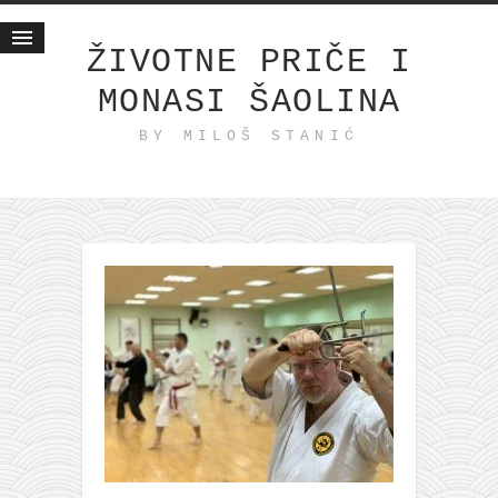
ŽIVOTNE PRIČE I
MONASI ŠAOLINA
Početna
BY MILOŠ STANIĆ
Životne priče
najnovije na blogu
internet poslovanje
ishranom do zdravlja
moj haiku
momenti i mesta
bonus sadržaj
Svetlopis
zakonopravilo
duhovni otac