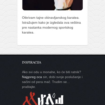
Otkrivam tajne okinavljanskog karatea.
Istražujem kako je izgledala ova veština
pre nastanka modernog sportskog
karatea.
INSPIRACIJA
Ako svi odu u monahe, ko će biti ratnik?
Najgoreg oca
sin, dobi svoje poslušanje i
sačini od pera mač. Trudim se…
praštajte.