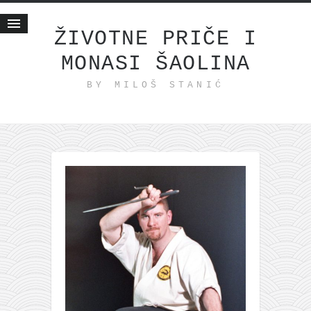
ŽIVOTNE PRIČE I
MONASI ŠAOLINA
Početna
BY MILOŠ STANIĆ
Životne priče
najnovije na blogu
internet poslovanje
ishranom do zdravlja
moj haiku
momenti i mesta
bonus sadržaj
Svetlopis
zakonopravilo
duhovni otac