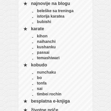
najnovije na blogu
beleške sa treninga
istorija karatea
bubishi
karate
kihon
naihanchi
kushanku
passai
temashiwari
kobudo
nunchaku
bo
tonfa
sai
timbei rochin
besplatna e-knjiga
životne priče