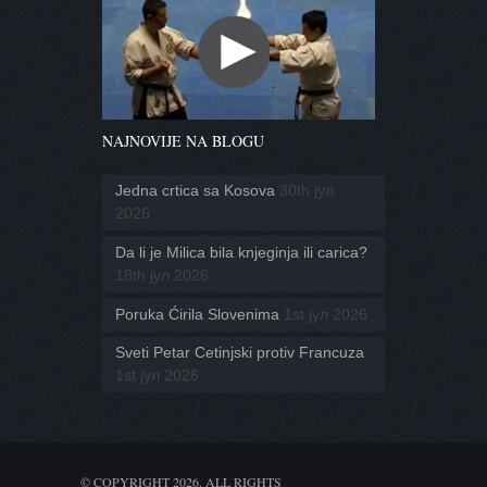
NAJNOVIJE NA BLOGU
Jedna crtica sa Kosova
30th јул
2026
Da li je Milica bila knjeginja ili carica?
18th јул 2026
Poruka Ćirila Slovenima
1st јул 2026
Sveti Petar Cetinjski protiv Francuza
1st јул 2026
© COPYRIGHT 2026. ALL RIGHTS