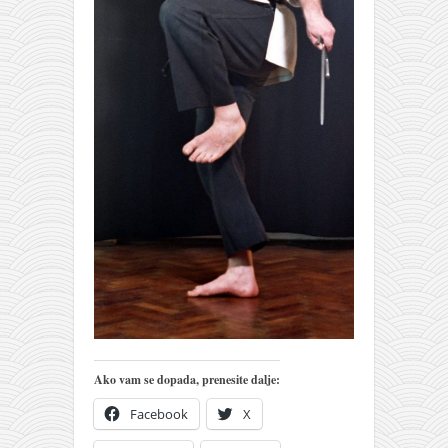
pravoslavlje
zabranjena istorija
ćirilica
porodične priče
umesto tvitera
kalendar srpski
azbuki i knjige
Okinava karate
najnovije na blogu
moje beleške
istorija karatea
bubishi
Ako vam se dopada, prenesite dalje:
karate
Facebook
X
kihon