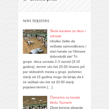
NOVI TEKSTOVI:
Škola karatea za decu i
odrasle
Ukoliko želite da
vežbate samoodbranu i
stari karate sa Okinave
dobrodošli ste! Tri
grupe: deca uzrasta 2-3 razred (9-10
godina), termin uto-čet 20.00 Imamo još
par slobodnih mesta u grupi. početnici
stariji od 15 godina mogu da biraju da li
će vežbati uto-čet od 20.00 stariji
pojasevi termin
[…]
Članarina za karate
školu Tsunami
Zbog korona situacije