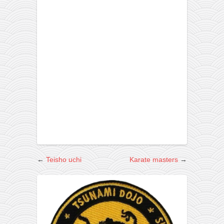
galerija kluba
članarina
kontakt
besplatna e-knjiga
termini treninga
moja priča
moja priča
fotke
kontakt
Ћир
←
Teisho uchi
Karate masters
→