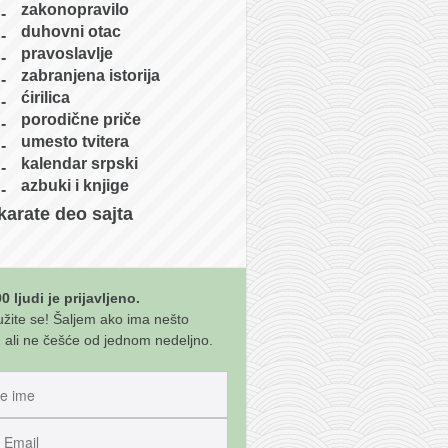
zakonopravilo
duhovni otac
pravoslavlje
zabranjena istorija
ćirilica
porodične priče
umesto tvitera
kalendar srpski
azbuki i knjige
karate deo sajta
0 ljudi je prijavljeno.
užite se! Šaljem ako ima nešto
 ali ne češće od jednom nedeljno.