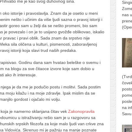
 Prihvatio me je kao svog duhovnog sina.
Singi
Zomer
 oko istorije i pravoslavlja. Znam da je osetio u meni
nas u
im nešto i učinim da više ljudi sazna o pravoj istoriji i
prene
stir goreo sam u želji da se nešto promeni, bio sam
(Ope
s je povezalo i on je to usijano gvožđe oblikovao, iskalio
 pravac i pravi oblik. Sada znam da srpstvo nije
 Meka sila oličena u kulturi, pismenosti, zaboravljenoj
voj istoriji koja slavi trud naših predaka.
i zapisivao. Godinu dana sam hvatao beleške o svemu i
im na blogu za sve čitaoce izvore koje sam dobio u
ti ako ih interesuje.
(Tvrd
čove
 njega je da me je podučio postu i molitvi. Sada postim
posto
 na moju kilažu i na moje zdravlje. Ipak mislim da se
pome
anjilo gordost i ojačalo mi volju.
posle
na in
koja je namerno sklanjana čitav vek
Zakonopravila
Savu
oumicu u istraživanju rešio sam je u razgovoru sa
unskih srpskih filozofa za koje malo ljudi van crkve zna
arka Vidovića. Skrenuo mi je pažnju na manje poznate