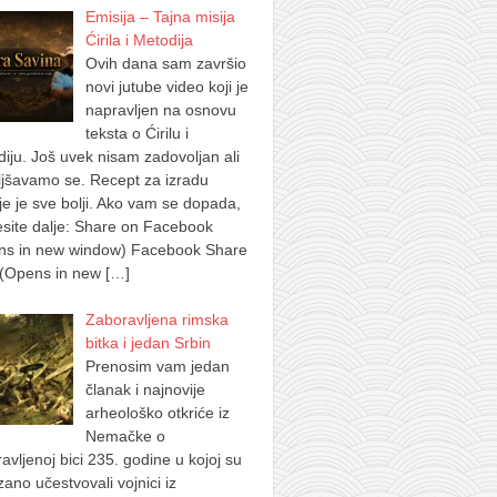
Emisija – Tajna misija
Ćirila i Metodija
Ovih dana sam završio
novi jutube video koji je
napravljen na osnovu
teksta o Ćirilu i
iju. Još uvek nisam zadovoljan ali
jšavamo se. Recept za izradu
je je sve bolji. Ako vam se dopada,
site dalje: Share on Facebook
ns in new window) Facebook Share
 (Opens in new
[…]
Zaboravljena rimska
bitka i jedan Srbin
Prenosim vam jedan
članak i najnovije
arheološko otkriće iz
Nemačke o
avljenoj bici 235. godine u kojoj su
ano učestvovali vojnici iz