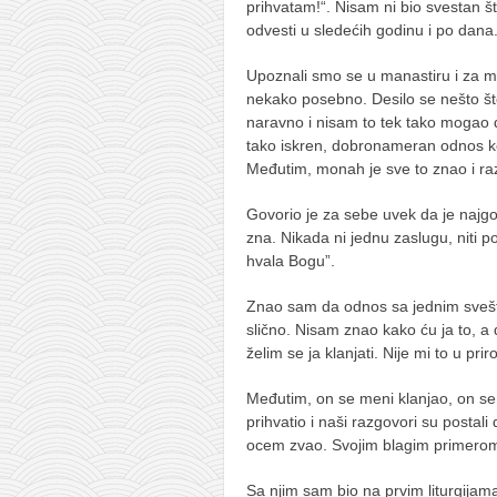
prihvatam!“. Nisam ni bio svestan š
odvesti u sledećih godinu i po dana
Upoznali smo se u manastiru i za 
nekako posebno. Desilo se nešto št
naravno i nisam to tek tako mogao 
tako iskren, dobronameran odnos ko
Međutim, monah je sve to znao i r
Govorio je za sebe uvek da je najgo
zna. Nikada ni jednu zaslugu, niti p
hvala Bogu”.
Znao sam da odnos sa jednim svešt
slično. Nisam znao kako ću ja to, a
želim se ja klanjati. Nije mi to u priro
Međutim, on se meni klanjao, on se
prihvatio i naši razgovori su postal
ocem zvao. Svojim blagim primerom 
Sa njim sam bio na prvim liturgijam