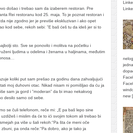
Link
vo došao i trebao sam da izaberem restoran. Pre
Linke
nta Rei restoranu kod 25. maja. To je poznat restoran i
a nije zgodno jer je previše ekskluzivan i ako opet
 kod sebe, rekoh sebi: ”E baš ćeš tu da ideš jer si to
bolji sto. Sve se ponovilo i molitva na početku i
kruženi ljudima u odelima i ženama u haljinama, međutim
 ponosa…
nelog
jedna
dopad
Face
azuje koliki put sam prešao za godinu dana zahvaljujući
Face
ti moj duhovni otac. Nikad nisam ni pomišljao da ću ja
windo
iše sam ja gord i ”moderan” da bi imao nekakvog
new
o desilo samo od sebe.
o se čuli telefonom, reče mi: „E pa baš lepo sine
uzdižeš i mislim da će to ići svojim tokom ali trebao bi
smejah pa više u šali rekoh:“Pa šta će meni oče
zbuni, pa onda reče:“Pa dobro, ako je tako ja