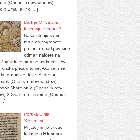
edIn (Opens in new window)
dIn Email a link
[…]
Da li je Milica bila
knjeginja ili carica?
Našu istoriju samo
malo da zagrebete
prstom i ispod površine
odmah naiđete na
ičnosti koje nam se podmeću. Evo
 kratka priča o tome. Ako vam se
a, prenesite dalje: Share on
book (Opens in new window)
book Share on X (Opens in new
w) X Share on LinkedIn (Opens in
[…]
Poruka Ćirila
Slovenima
Prijatelj mi je pričao
kako je u Hilendaru