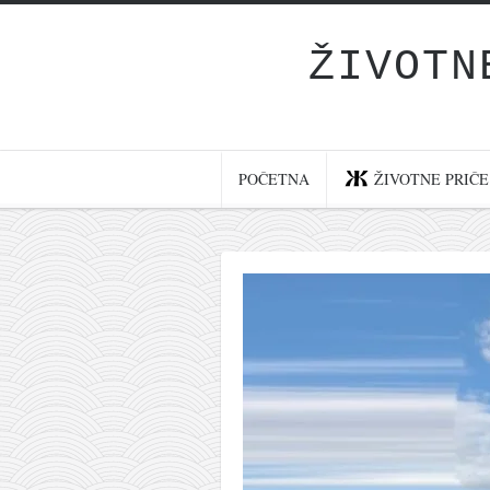
ŽIVOTN
Početna
Životne priče
najnovije na blogu
POČETNA
ŽIVOTNE PRIČE
internet poslovanje
ishranom do zdravlja
moj haiku
momenti i mesta
bonus sadržaj
Svetlopis
zakonopravilo
duhovni otac