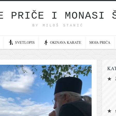
E PRIČE I MONASI 
BY MILOŠ STANIĆ
SVETLOPIS
OKINAVA KARATE
MOJA PRIČA
KA