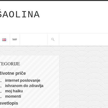
ŠAOLINA
ЋИР
TEGORIJE
životne priče
internet poslovanje
ishranom do zdravlja
moj haiku
momenti
svetlopis