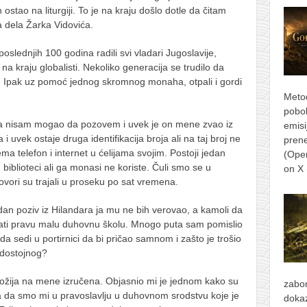
ostao na liturgiji. To je na kraju došlo dotle da čitam
ka dela Žarka Vidovića.
oslednjih 100 godina radili svi vladari Jugoslavije,
i i na kraju globalisti. Nekoliko generacija se trudilo da
e. Ipak uz pomoć jednog skromnog monaha, otpali i gordi
Metod
pobol
ga nisam mogao da pozovem i uvek je on mene zvao iz
emisi
 i uvek ostaje druga identifikacija broja ali na taj broj ne
prene
 telefon i internet u ćelijama svojim. Postoji jedan
(Ope
u biblioteci ali ga monasi ne koriste. Čuli smo se u
on X
ovori su trajali u proseku po sat vremena.
edan poziv iz Hilandara ja mu ne bih verovao, a kamoli da
 imati pravu malu duhovnu školu. Mnogo puta sam pomislio
a sedi u portirnici da bi pričao samnom i zašto je trošio
edostojnog?
božija na mene izručena. Objasnio mi je jednom kako su
zabor
 a da smo mi u pravoslavlju u duhovnom srodstvu koje je
dokaz