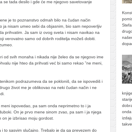
ta se tada desilo i gde će me njegovo savetovanje
.
Konst
pomis
mene je to poznanstvo odmah bilo na čudan način
Stefa
o ja nisam umeo sebi da objasnim, bio sam nepoverljiv
drugo
da prihvatim. Ja sam iz ovog sveta i nisam navikao na
naše
ji verovatno samo od dobrih roditelja možeš dobiti.
dopad
azumeo.
ri od svih monaha i nikada nije želeo da se njegovo ime
ohvalu nije hteo da prihvati već bi samo rekao ”ne meni,
enikom podrazumeva da se pokloniš, da se ispovediš i
 drugo život me je oblikovao na neki čudan način i ne
knjig
di.
stari
dobra
 meni ispovedao, pa sam onda neprimetno to i ja
onda 
i duboki. On je prvo mene sinom zvao, pa sam i ja njega
izdaj
on je izbrisao moju gordost.
takve
a i to sasvim slučajno. Trebalo je da ga prevezem do