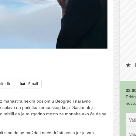
nkedIn
Email
32.00
Pridr
iz manastira nekim poslom u Beograd i naravno
novo,
 splavu na početku zemunskog keja. Sastanak je
o mislili da je to zgodno mesto za monaha ako će da se
jali smo da se možda i neće držati posta jer je van