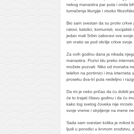
nekog manastira par puta i onda bih 
tumačenja liturgije i visoko filozofs
Bio sam svestan da su protiv crkve p
ratovi, katolici, komunisti, socijalist
jedan mali Srbin zaboravi sve svoj
sin vratio se pod okrilje crkve svoje.
Za ovih godinu dana ja nikada nje
manastira. Pozivi idu preko interneta
možete pozvati. Niko od monaha nema
telefon na portirnici i ima interneta 
proseku dva-tri puta nedeljno i razg
Da mi je neko pričao da ću dobiti j
će to trajati čitavu godinu i da ću
kako tog svetog čoveka nije mrzelo d
svoje vreme i strpljenje na mene n
Sada sam svestan kolika je milost 
ljudi u porodici u krvnom srodstvu,