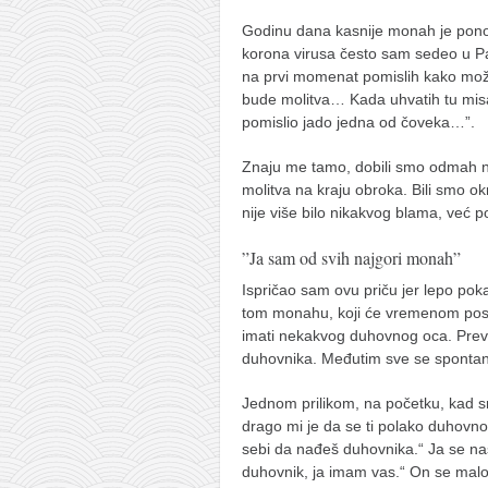
Godinu dana kasnije monah je pono
korona virusa često sam sedeo u Pa
na prvi momenat pomislih kako možd
bude molitva… Kada uhvatih tu misao
pomislio jado jedna od čoveka…”.
Znaju me tamo, dobili smo odmah naj
molitva na kraju obroka. Bili smo o
nije više bilo nikakvog blama, već
”Ja sam od svih najgori monah”
Ispričao sam ovu priču jer lepo pok
tom monahu, koji će vremenom posta
imati nekakvog duhovnog oca. Prev
duhovnika. Međutim sve se spontan
Jednom prilikom, na početku, kad sm
drago mi je da se ti polako duhovno 
sebi da nađeš duhovnika.“ Ja se na
duhovnik, ja imam vas.“ On se malo 