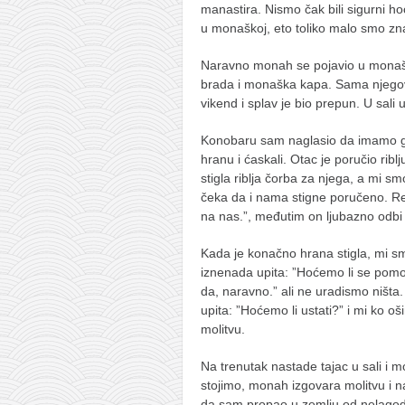
manastira. Nismo čak bili sigurni hoć
naihanchi
u monaškoj, eto toliko malo smo znal
kushanku
Naravno monah se pojavio u monašk
passai
brada i monaška kapa. Sama njegova
vikend i splav je bio prepun. U sali u
temashiwari
kobudo
Konobaru sam naglasio da imamo gos
hranu i ćaskali. Otac je poručio rib
nunchaku
stigla riblja čorba za njega, a mi 
bo
čeka da i nama stigne poručeno. Rek
na nas.”, međutim on ljubazno odbi
tonfa
Kada je konačno hrana stigla, mi sm
sai
iznenada upita: ”Hoćemo li se pomol
timbei rochin
da, naravno.” ali ne uradismo ništ
upita: ”Hoćemo li ustati?” i mi ko o
tsunami dojo
molitvu.
program
Na trenutak nastade tajac u sali i m
snimci nastupa
stojimo, monah izgovara molitvu i na
da sam propao u zemlju od nelagod