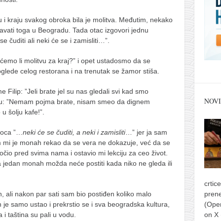
 i kraju svakog obroka bila je molitva. Međutim, nekako
žavati toga u Beogradu. Tada otac izgovori jednu
 čuditi ali neki će se i zamisliti…”.
ćemo li molitvu za kraj?” i opet ustadosmo da se
glede celog restorana i na trenutak se žamor stiša.
 Filip: ”Jeli brate jel su nas gledali svi kad smo
NOVI
 mu: ”Nemam pojma brate, nisam smeo da dignem
 šolju kafe!”.
 oca ”…
neki će se čuditi, a neki i zamisliti
…” jer ja sam
om mi je monah rekao da se vera ne dokazuje, već da se
očio pred svima nama i ostavio mi lekciju za ceo život.
da jedan monah možda neće postiti kada niko ne gleda ili
crtic
ali nakon par sati sam bio postiđen koliko malo
prene
je samo ustao i prekrstio se i sva beogradska kultura,
(Ope
 i taština su pali u vodu.
on X