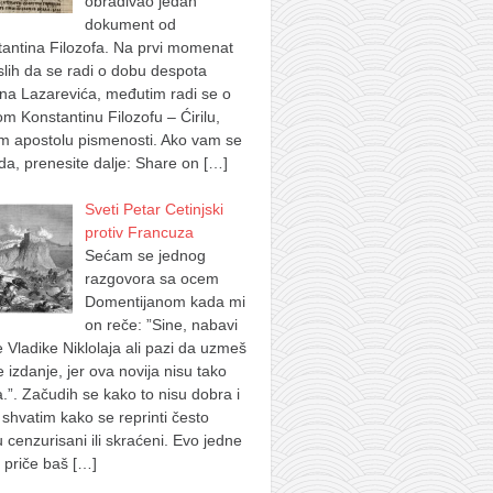
obrađivao jedan
dokument od
antina Filozofa. Na prvi momenat
lih da se radi o dobu despota
na Lazarevića, međutim radi se o
m Konstantinu Filozofu – Ćirilu,
m apostolu pismenosti. Ako vam se
a, prenesite dalje: Share on
[…]
Sveti Petar Cetinjski
protiv Francuza
Sećam se jednog
razgovora sa ocem
Domentijanom kada mi
on reče: ”Sine, nabavi
e Vladike Niklolaja ali pazi da uzmeš
je izdanje, jer ova novija nisu tako
.”. Začudih se kako to nisu dobra i
shvatim kako se reprinti često
u cenzurisani ili skraćeni. Evo jedne
 priče baš
[…]