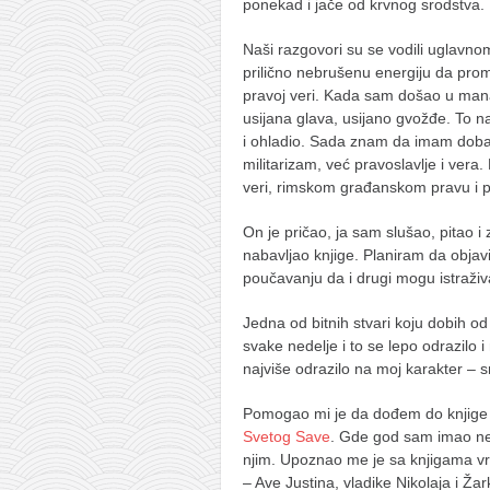
ponekad i jače od krvnog srodstva.
Naši razgovori su se vodili uglavnom
prilično nebrušenu energiju da promen
pravoj veri. Kada sam došao u mana
usijana glava, usijano gvožđe. To na
i ohladio. Sada znam da imam dobar
militarizam, već pravoslavlje i vera.
veri, rimskom građanskom pravu i pra
On je pričao, ja sam slušao, pitao 
nabavljao knjige. Planiram da objav
poučavanju da i drugi mogu istraživa
Jedna od bitnih stvari koju dobih od
svake nedelje i to se lepo odrazilo i
najviše odrazilo na moj karakter – sm
Pomogao mi je da dođem do knjige 
Svetog Save
. Gde god sam imao ned
njim. Upoznao me je sa knjigama vrh
– Ave Justina, vladike Nikolaja i Ž