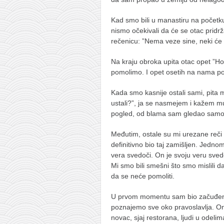
galerija kluba
članarina
Kad smo bili u manastiru na početku
nismo očekivali da će se otac pridr
kontakt
rečenicu: ”Nema veze sine, neki će se
besplatna e-knjiga
Na kraju obroka upita otac opet ”Ho
termini treninga
pomolimo. I opet osetih na nama po
moja priča
Kada smo kasnije ostali sami, pita me
moja priča
ustali?”, ja se nasmejem i kažem
pogled, od blama sam gledao samo u
fotke
kontakt
Međutim, ostale su mi urezane reči
definitivno bio taj zamišljen. Jedn
vera svedoči. On je svoju veru sved
Mi smo bili smešni što smo mislili 
Ћир
da se neće pomoliti.
U prvom momentu sam bio začuđen, 
poznajemo sve oko pravoslavlja. On 
novac, sjaj restorana, ljudi u odelima