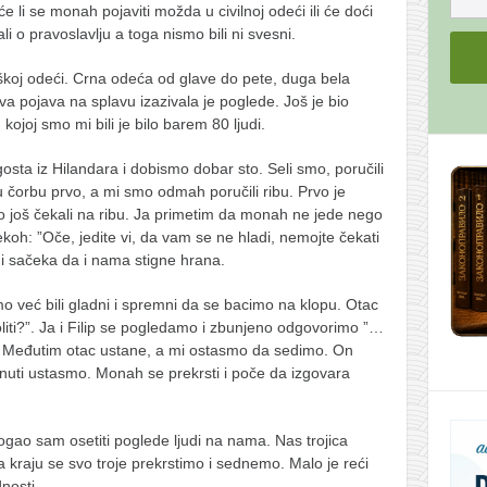
e li se monah pojaviti možda u civilnoj odeći ili će doći
i o pravoslavlju a toga nismo bili ni svesni.
oj odeći. Crna odeća od glave do pete, duga bela
 pojava na splavu izazivala je poglede. Još je bio
 kojoj smo mi bili je bilo barem 80 ljudi.
ta iz Hilandara i dobismo dobar sto. Seli smo, poručili
lju čorbu prvo, a mi smo odmah poručili ribu. Prvo je
smo još čekali na ribu. Ja primetim da monah ne jede nego
oh: ”Oče, jedite vi, da vam se ne hladi, nemojte čekati
 i sačeka da i nama stigne hrana.
o već bili gladni i spremni da se bacimo na klopu. Otac
iti?”. Ja i Filip se pogledamo i zbunjeno odgovorimo ”…
a. Međutim otac ustane, a mi ostasmo da sedimo. On
šinuti ustasmo. Monah se prekrsti i poče da izgovara
ogao sam osetiti poglede ljudi na nama. Nas trojica
 kraju se svo troje prekrstimo i sednemo. Malo je reći
nosti.