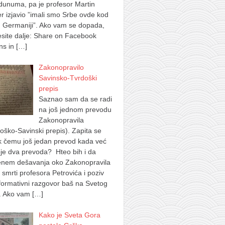
dunuma, pa je profesor Martin
 izjavio ”imali smo Srbe ovde kod
 Germaniji”. Ako vam se dopada,
site dalje: Share on Facebook
ns in
[…]
Zakonopravilo
Savinsko-Tvrdoški
prepis
Saznao sam da se radi
na još jednom prevodu
Zakonopravila
oško-Savinski prepis). Zapita se
k čemu još jedan prevod kada već
je dva prevoda? Hteo bih i da
nem dešavanja oko Zakonopravila
 smrti profesora Petrovića i poziv
formativni razgovor baš na Svetog
. Ako vam
[…]
Kako je Sveta Gora