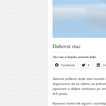
pravoslavlje
zabranjena istorija
ćirilica
porodične priče
umesto tvitera
kalendar srpski
Duhovni otac
azbuki i knjige
Okinava karate
Ako vam se dopada, prenesite dalje:
najnovije na blogu
Facebook
X
Li
moje beleške
Jednom prilikom dođe stari monah 
istorija karatea
dogovorimo da se vidimo na jednom
bubishi
ugovoren u ribljem restoranu
jer sm
drži posta.
karate
kihon
Naravno nismo bili sigurni i razmišl