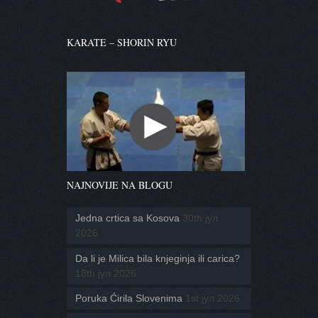
KARATE – SHORIN RYU
NAJNOVIJE NA BLOGU
Jedna crtica sa Kosova
30th јул
2026
Da li je Milica bila knjeginja ili carica?
18th јул 2026
Poruka Ćirila Slovenima
1st јул 2026