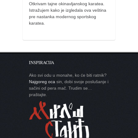
Otkrivam tajne okinavljanskog karatea.
Istražujem kako je izgledala ova veština
pre nastanka modernog sportskog
karatea.
INSPIRACIJA
Ako svi odu u monahe, ko će biti ratnik?
Najgoreg oca
sin, dobi svoje poslušanje i
sačini od pera mač. Trudim se…
praštajte.