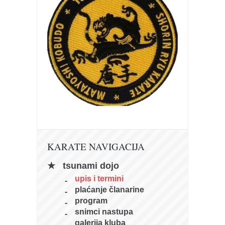
galerija kluba
članarina
kontakt
besplatna e-knjiga
termini treninga
moja priča
moja priča
fotke
kontakt
KARATE NAVIGACIJA
Ћир
tsunami dojo
upis i termini
plaćanje članarine
program
snimci nastupa
galerija kluba