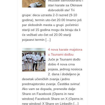
vežbate samoodbranu i
stari karate sa Okinave
dobrodošli ste! Tri
grupe: deca uzrasta 2-3 razred (9-10
godina), termin uto-čet 20.00 Imamo još
par slobodnih mesta u grupi. početnici
stariji od 15 godina mogu da biraju da li
će vežbati uto-čet od 20.00 stariji
pojasevi termin
[…]
4 nova karate majstora
u Tsunami dođou
Juče je Tsunami dođo
dobio 4 nova crna
pojasa, jednog nosioca
2. dana i dodeljeno je
desetak učeničkih zvanja i jedno
predmajstorsko zvanje. Čestitke svima!
Ako vam se dopada, prenesite dalje:
Share on Facebook (Opens in new
window) Facebook Share on X (Opens in
new window) X Share on LinkedIn
[…]