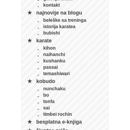
kontakt
najnovije na blogu
beleške sa treninga
istorija karatea
bubishi
karate
kihon
naihanchi
kushanku
passai
temashiwari
kobudo
nunchaku
bo
tonfa
sai
timbei rochin
besplatna e-knjiga