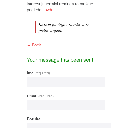
pravoslavlje
interesuju termini treninga to možete
pogledati
ovde
.
zabranjena istorija
ćirilica
Karate počinje i završava se
porodične priče
poštovanjem.
umesto tvitera
← Back
kalendar srpski
azbuki i knjige
Your message has been sent
Okinava karate
Ime
(required)
najnovije na blogu
moje beleške
istorija karatea
Email
(required)
bubishi
karate
Poruka
kihon