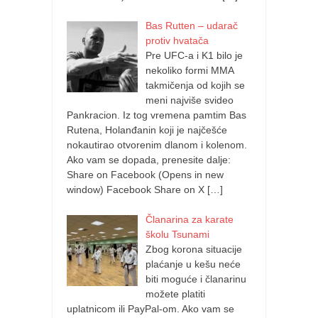
Bas Rutten – udarač
protiv hvatača
Pre UFC-a i K1 bilo je
nekoliko formi MMA
takmičenja od kojih se
meni najviše svideo
Pankracion. Iz tog vremena pamtim Bas
Rutena, Holanđanin koji je najčešće
nokautirao otvorenim dlanom i kolenom.
Ako vam se dopada, prenesite dalje:
Share on Facebook (Opens in new
window) Facebook Share on X
[…]
Članarina za karate
školu Tsunami
Zbog korona situacije
plaćanje u kešu neće
biti moguće i članarinu
možete platiti
uplatnicom ili PayPal-om. Ako vam se