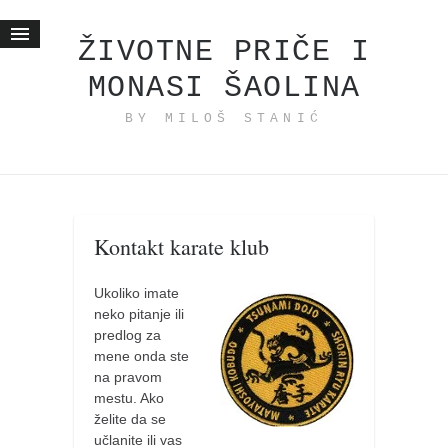
ŽIVOTNE PRIČE I
MONASI ŠAOLINA
Početna
BY MILOŠ STANIĆ
Životne priče
najnovije na blogu
internet poslovanje
ishranom do zdravlja
Kontakt karate klub
moj haiku
momenti i mesta
Ukoliko imate
neko pitanje ili
bonus sadržaj
predlog za
Svetlopis
mene onda ste
na pravom
zakonopravilo
mestu. Ako
duhovni otac
želite da se
učlanite ili vas