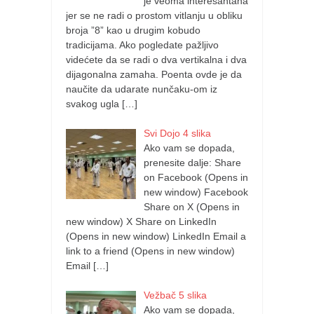
je veoma interesantana
jer se ne radi o prostom vitlanju u obliku
broja ”8” kao u drugim kobudo
tradicijama. Ako pogledate pažljivo
videćete da se radi o dva vertikalna i dva
dijagonalna zamaha. Poenta ovde je da
naučite da udarate nunčaku-om iz
svakog ugla
[…]
Svi Dojo 4 slika
Ako vam se dopada,
prenesite dalje: Share
on Facebook (Opens in
new window) Facebook
Share on X (Opens in
new window) X Share on LinkedIn
(Opens in new window) LinkedIn Email a
link to a friend (Opens in new window)
Email
[…]
Vežbač 5 slika
Ako vam se dopada,