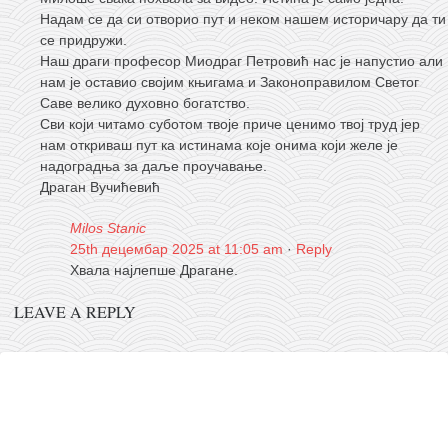
Надам се да си отворио пут и неком нашем историчару да ти
се придружи.
Наш драги професор Миодраг Петровић нас је напустио али
нам је оставио својим књигама и Законоправилом Светог
Саве велико духовно богатство.
Сви који читамо суботом твоје приче ценимо твој труд јер
нам откриваш пут ка истинама које онима који желе је
надоградња за даље проучавање.
Драган Вучићевић
Milos Stanic
25th децембар 2025 at 11:05 am
·
Reply
Хвала најлепше Драгане.
LEAVE A REPLY