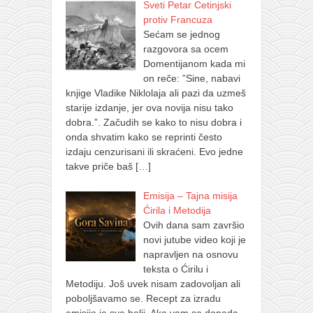
Sveti Petar Cetinjski
protiv Francuza
Sećam se jednog
razgovora sa ocem
Domentijanom kada mi
on reče: ”Sine, nabavi
knjige Vladike Niklolaja ali pazi da uzmeš
starije izdanje, jer ova novija nisu tako
dobra.”. Začudih se kako to nisu dobra i
onda shvatim kako se reprinti često
izdaju cenzurisani ili skraćeni. Evo jedne
takve priče baš
[…]
Emisija – Tajna misija
Ćirila i Metodija
Ovih dana sam završio
novi jutube video koji je
napravljen na osnovu
teksta o Ćirilu i
Metodiju. Još uvek nisam zadovoljan ali
poboljšavamo se. Recept za izradu
emisije je sve bolji. Ako vam se dopada,