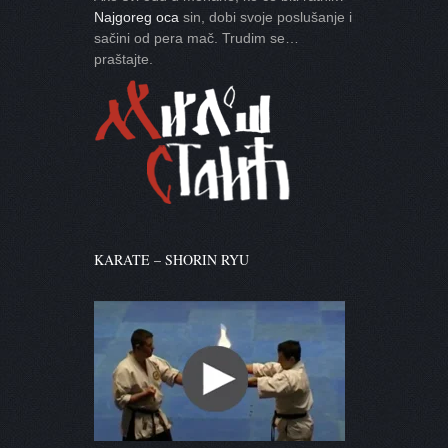
Najgoreg oca
sin, dobi svoje poslušanje i
sačini od pera mač. Trudim se…
praštajte.
KARATE – SHORIN RYU