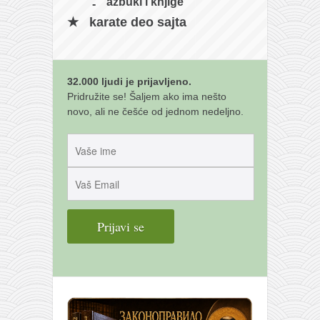
azbuki i knjige
karate deo sajta
32.000 ljudi je prijavljeno.
Pridružite se! Šaljem ako ima nešto
novo, ali ne češće od jednom nedeljno.