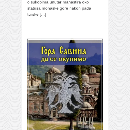
o sukobima unutar manastira oko
statusa monaške gore nakon pada
turske
[…]