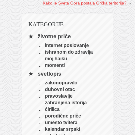
Kako je Sveta Gora postala Grčka teritorija?
→
KATEGORIJE
životne priče
internet poslovanje
ishranom do zdravlja
moj haiku
momenti
svetlopis
zakonopravilo
duhovni otac
pravoslavlje
zabranjena istorija
ćirilica
porodične priče
umesto tvitera
kalendar srpski