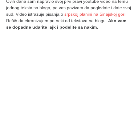
Ovih dana sam napravio svoj prvi pravi youtube video na temu
naihanchi
jednog teksta sa bloga, pa vas pozivam da pogledate i date svoj
sud. Video istražuje pisanja o
srpskoj planini na Sinajskoj gori
.
kushanku
Reših da ekranizujem po neki od tekstova na blogu.
Ako vam
passai
se dopadne udarite lajk i podelite sa nakim.
temashiwari
kobudo
nunchaku
bo
tonfa
sai
timbei rochin
tsunami dojo
program
snimci nastupa