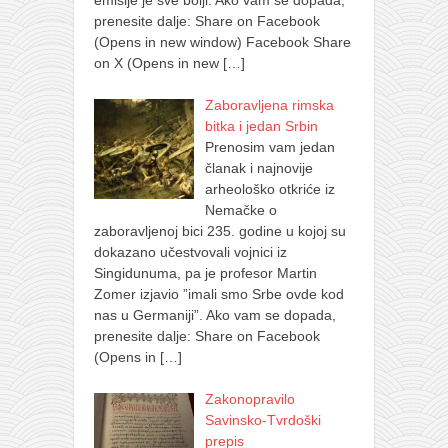
prenesite dalje: Share on Facebook
(Opens in new window) Facebook Share
on X (Opens in new
[…]
Zaboravljena rimska
bitka i jedan Srbin
Prenosim vam jedan
članak i najnovije
arheološko otkriće iz
Nemačke o
zaboravljenoj bici 235. godine u kojoj su
dokazano učestvovali vojnici iz
Singidunuma, pa je profesor Martin
Zomer izjavio ”imali smo Srbe ovde kod
nas u Germaniji”. Ako vam se dopada,
prenesite dalje: Share on Facebook
(Opens in
[…]
Zakonopravilo
Savinsko-Tvrdoški
prepis