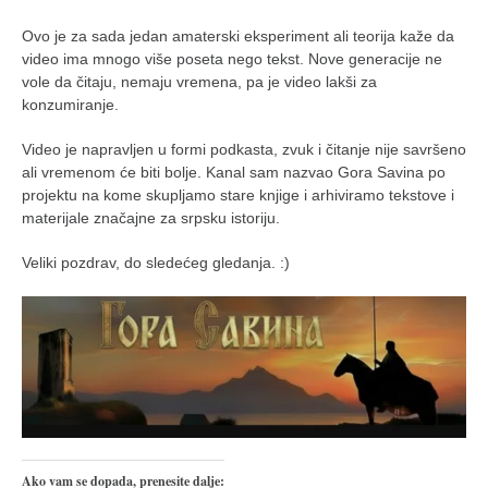
galerija kluba
članarina
Ovo je za sada jedan amaterski eksperiment ali teorija kaže da
video ima mnogo više poseta nego tekst. Nove generacije ne
kontakt
vole da čitaju, nemaju vremena, pa je video lakši za
konzumiranje.
besplatna e-knjiga
termini treninga
Video je napravljen u formi podkasta, zvuk i čitanje nije savršeno
ali vremenom će biti bolje. Kanal sam nazvao Gora Savina po
moja priča
projektu na kome skupljamo stare knjige i arhiviramo tekstove i
moja priča
materijale značajne za srpsku istoriju.
fotke
Veliki pozdrav, do sledećeg gledanja. :)
kontakt
Ћир
Ako vam se dopada, prenesite dalje: