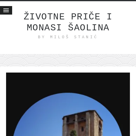
ŽIVOTNE PRIČE I
MONASI ŠAOLINA
Početna
BY MILOŠ STANIĆ
Životne priče
najnovije na blogu
internet poslovanje
ishranom do zdravlja
moj haiku
momenti i mesta
bonus sadržaj
Svetlopis
zakonopravilo
duhovni otac