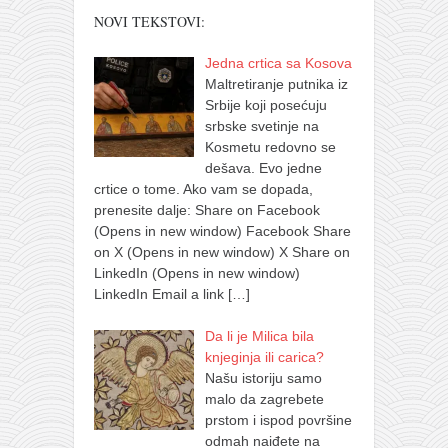
NOVI TEKSTOVI:
Jedna crtica sa Kosova
Maltretiranje putnika iz
Srbije koji posećuju
srbske svetinje na
Kosmetu redovno se
dešava. Evo jedne
crtice o tome. Ako vam se dopada,
prenesite dalje: Share on Facebook
(Opens in new window) Facebook Share
on X (Opens in new window) X Share on
LinkedIn (Opens in new window)
LinkedIn Email a link
[…]
Da li je Milica bila
knjeginja ili carica?
Našu istoriju samo
malo da zagrebete
prstom i ispod površine
odmah naiđete na