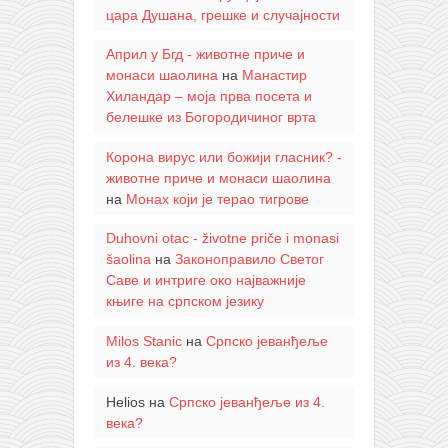
цара Душана, грешке и случајности
Април у Бгд - животне приче и
монаси шаолина
на
Манастир
Хиландар – моја прва посета и
белешке из Богородичиног врта
Корона вирус или божији гласник? -
животне приче и монаси шаолина
на
Монах који је терао тигрове
Duhovni otac - životne priče i monasi
šaolina
на
Законоправило Светог
Саве и интриге око најважније
књиге на српском језику
Milos Stanic
на
Српско јеванђеље
из 4. века?
Helios
на
Српско јеванђеље из 4.
века?