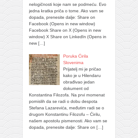
nelogičnosti koje nam se podmeću. Evo
jedna kratka priča o tome. Ako vam se
dopada, prenesite dalje: Share on
Facebook (Opens in new window)
Facebook Share on X (Opens in new
window) X Share on LinkedIn (Opens in
new
[…]
Poruka Ćirila
Slovenima
Prijatelj mi je pričao
kako je u Hilendaru
obrađivao jedan
dokument od
Konstantina Filozofa. Na prvi momenat
pomislih da se radi o dobu despota
Stefana Lazarevića, međutim radi se o
drugom Konstantinu Filozofu – Ćirilu,
našem apostolu pismenosti. Ako vam se
dopada, prenesite dalje: Share on
[…]