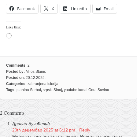
Facebook
X
LinkedIn
Email
Like this:
Loading…
Comments:
2
Posted by:
Milos Stanic
Posted on:
20.12.2025.
Categories:
zabranjena istorija
Tags:
planina Serbal
,
srpski Sinaj
,
youtube kanal Gora Savina
2 Comments
Драган Вучићевић
20th децембар 2025 at 6:12 pm
·
Reply
Милоше свака похвала за видео. Истина је само једна.