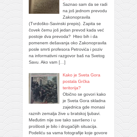
Saznao sam da se radi
na još jednom prevodu
Zakonopravila
(Tvrdoško-Savinski prepis). Zapita se
čovek čemu još jedan prevod kada već
postoje dva prevoda? Hteo bih i da
pomenem dešavanja oko Zakonopravila
posle smrti profesora Petrovića i poziv
na informativni razgovor baš na Svetog
Savu. Ako vam
[…]
Kako je Sveta Gora
postala Grčka
teritorija?
Obično se govori kako
je Sveta Gora skladna
zajednica gde monasi
raznih zemalja žive u bratskoj ljubavi.
Međutim nije sve tako savršeno i u
prošlosti je bilo i drugačijih situacija.
Podeliću sa vama fotografije koje govore