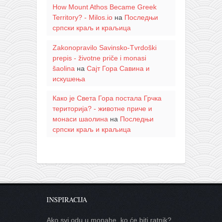
How Mount Athos Became Greek
Territory? - Milos.io
на
Последњи
српски краљ и краљица
Zakonopravilo Savinsko-Tvrdoški
prepis - životne priče i monasi
šaolina
на
Сајт Гора Савина и
искушења
Како је Света Гора постала Грчка
територија? - животне приче и
монаси шаолина
на
Последњи
српски краљ и краљица
INSPIRACIJA
Ako svi odu u monahe, ko će biti ratnik?