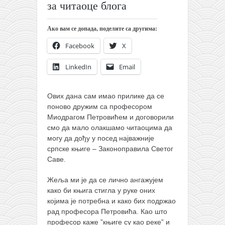
православље
за читаоце блога
забрањена историја
Ако вам се допада, поделите са другима:
ћирилица
Facebook
X
породичне приче
LinkedIn
Email
прота Воја
уместо твитера
Ових дана сам имао прилике да се
календар српски
поново дружим са професором
Миодрагом Петровићем и договорили
азбуки и књиге
смо да мало олакшамо читаоцима да
Окинава карате
могу да дођу у посед најважније
српске књиге – Законоправила Светог
најновије на блогу
Саве.
моје белешке
Жеља ми је да се лично ангажујем
историја каратеа
како би књига стигла у руке оних
бубиши
којима је потребна и како бих подржао
рад професора Петровића. Као што
карате
професор каже ”књиге су као реке” и