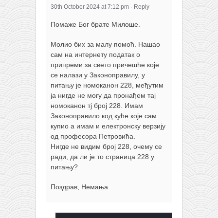
30th October 2024 at 7:12 pm
·
Reply
Помаже Бог брате Милоше.
Молио бих за малу помоћ. Нашао
сам на интернету податак о
припреми за свето причешће које
се налази у Законоправилу, у
питању је номоканон 228, међутим
ја нигде не могу да пронађем тај
номоканон тј број 228. Имам
Законоправило код куће које сам
купио а имам и електронску верзију
од професора Петровића.
Нигде не видим број 228, очему се
ради, да ли је то страница 228 у
питању?
Поздрав, Немања