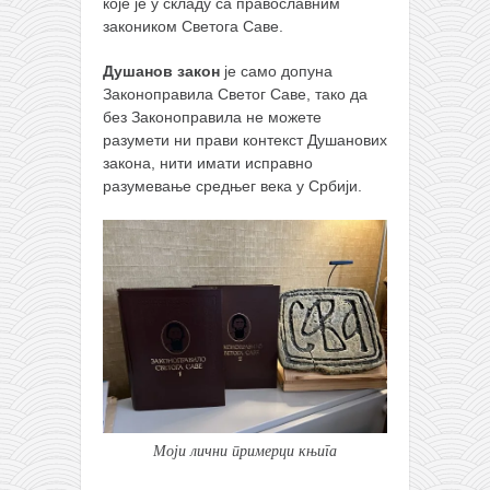
које је у складу са православним
закоником Светога Саве.
Душанов закон
је само допуна
Законоправила Светог Саве, тако да
без Законоправила не можете
разумети ни прави контекст Душанових
закона, нити имати исправно
разумевање средњег века у Србији.
Моји лични примерци књига