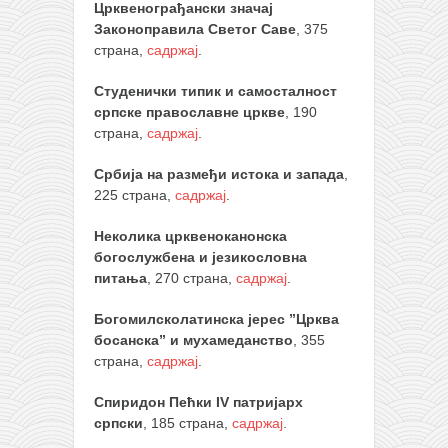
Црквенограђански значај
Законоправила Светог Саве
, 375
страна,
садржај
.
Студенички типик и самосталност
српске православне цркве
, 190
страна,
садржај
.
Србија на размеђи истока и запада
,
225 страна,
садржај
.
Неколика црквеноканонска
богослужбена и језикословна
питања
, 270 страна,
садржај
.
Богомилсколатинска јерес ”Црква
босанска” и мухамеданство
, 355
страна,
садржај
.
Спиридон Пећки IV патријарх
српски
, 185 страна,
садржај
.