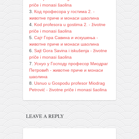
priče i monasi šaolina
Код професора у гостима 2. -
животне приче и монаси шаолина
Kod profesora u gostima 2. - životne
priče i monasi šaolina
Сајт Гора Савина и искушења -
животне приче и монаси шаолина
Sajt Gora Savina i iskušenja - životne
priče i monasi šaolina
Уснуо у Господу професор Миодраг
Петровић - животне приче и монаси
шаолина
Usnuo u Gospodu profesor Miodrag
Petrović - životne priče i monasi šaolina
LEAVE A REPLY