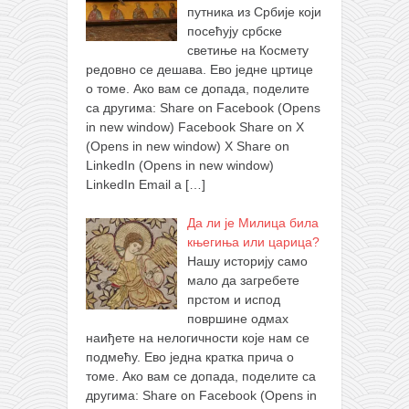
путника из Србије који
посећују србске
светиње на Космету
редовно се дешава. Ево једне цртице
о томе. Ако вам се допада, поделите
са другима: Share on Facebook (Opens
in new window) Facebook Share on X
(Opens in new window) X Share on
LinkedIn (Opens in new window)
LinkedIn Email a
[…]
Да ли је Милица била
књегиња или царица?
Нашу историју само
мало да загребете
прстом и испод
површине одмах
наиђете на нелогичности које нам се
подмећу. Ево једна кратка прича о
томе. Ако вам се допада, поделите са
другима: Share on Facebook (Opens in