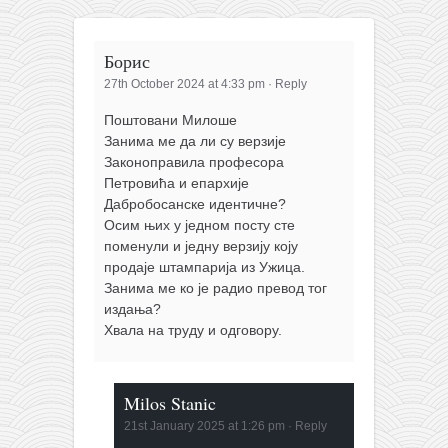
Борис
27th October 2024 at 4:33 pm
·
Reply
Поштовани Милоше
Занима ме да ли су верзије
Законоправила професора
Петровића и епархије
Дабробосанске идентичне?
Осим њих у једном посту сте
поменули и једну верзију коју
продаје штампарија из Ужица.
Занима ме ко је радио превод тог
издања?
Хвала на труду и одговору.
Milos Stanic
21st January 2025 at 1:26 pm
·
Reply