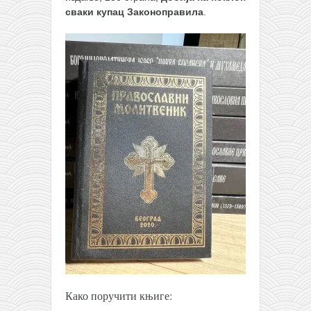
сваки купац Законоправила
.
Како поручити књиге: