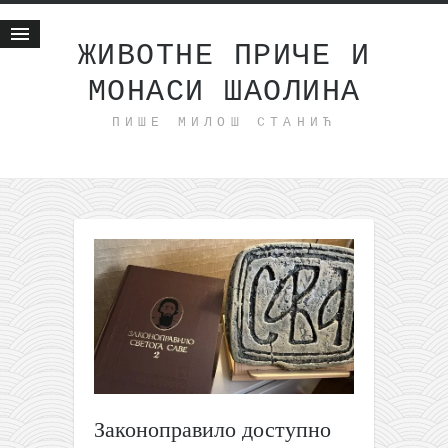
ЖИВОТНЕ ПРИЧЕ И
МОНАСИ ШАОЛИНА
Почетна
ПИШЕ МИЛОШ СТАНИЋ
Животне приче
најновије на блогу
интернет пословање
исхраном до здравља
мој хаику
моменти и места
бонус садржај
светлопис
законоправило
духовни отац
Законоправило доступно