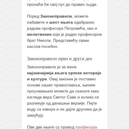
пронаћи ће свој пут до правих људи.
кихон
наиханчи
Поред
Законоправила
, можете
набавити и
шест књига
одабраних
кушанку
радова професора Петровића, као и
пасаи
молитвеник
који је радио професоров
брат Никола. Представићу сваки
темашивари
наслов посебно.
кобудо
Законоправило први и други део
нунчаку
Законоправило је за мене
бо
најзначајнија књига српске историје
и културе
. Овај законик је поставио
тонфа
основе нашег православља, њеним
саи
проучавањем можете да сазнате како
изгледа вера Светог Саве и колико се
тимбеи рочин
разликује од данашње верзије. Пијте
воду са извора и не дајте другима да је
тсунами дојо
замућују.
програм
Ове две књиге су превод
професора