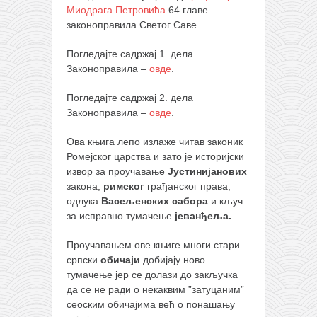
снимци наступа
Миодрага Петровића
64 главе
галерија клуба
законоправила Светог Саве.
чланарина
Погледајте садржај 1. дела
Законоправила –
овде
.
контакт
бесплатна е-књига
Погледајте садржај 2. дела
Законоправила –
овде
.
термини тренинга
моја прича
Ова књига лепо излаже читав законик
Ромејског царства и зато је историјски
моја прича
извор за проучавање
Јустинијанових
фотке
закона,
римског
грађанског права,
одлука
Васељенских сабора
и кључ
контакт
за исправно тумачење
јеванђеља.
Проучавањем ове књиге многи стари
српски
обичаји
добијају ново
тумачење јер се долази до закључка
да се не ради о некаквим ”затуцаним”
сеоским обичајима већ о понашању