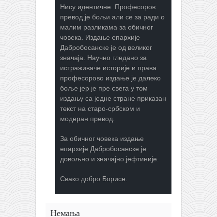
Нису идентичне. Професоров
превод је бољи али се за ради о
малим разликама за обичног
човека. Издање епархије
Дабробосанске је од великог
значаја. Научно гледано за
истраживаче историје и права
професорово издање је далеко
боље јер је пре свега у том
издању са једне стране приказан
текст на старо-србском и
модеран превод.
За обичног човека издање
епархије Дабробосанске је
довољно и значајно јефтиније.
Свако добро Борисе.
Немања