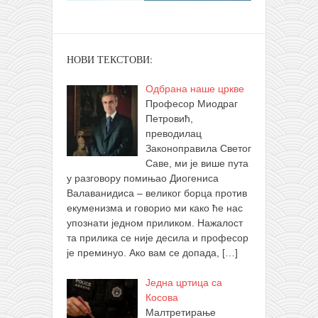
НОВИ ТЕКСТОВИ:
Одбрана наше цркве
Професор Миодраг
Петровић,
преводилац
Законоправила Светог
Саве, ми је више пута
у разговору помињао Диогениса
Валаванидиса – великог борца против
екуменизма и говорио ми како ће нас
упознати једном приликом. Нажалост
та прилика се није десила и професор
је преминуо. Ако вам се допада,
[…]
Једна цртица са
Косова
Малтретирање