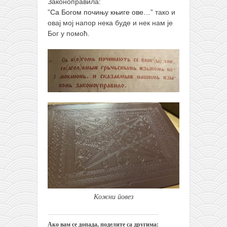
Законоправила:
”
Са Богом почињу књиге ове…
” тако и
овај мој напор нека буде и нек нам је
Бог у помоћ.
Кожни повез
Ако вам се допада, поделите са другима: