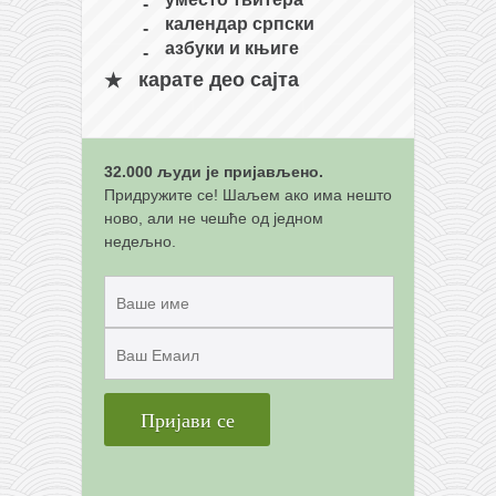
календар српски
азбуки и књиге
карате део сајта
32.000 људи је пријављено.
Придружите се! Шаљем ако има нешто
ново, али не чешће од једном
недељно.