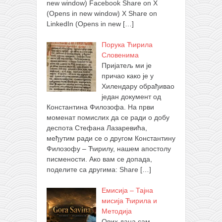
new window) Facebook Share on X
(Opens in new window) X Share on
LinkedIn (Opens in new
[…]
Порука Ћирила
Словенима
Пријатељ ми је
причао како је у
Хилендару обрађивао
један документ од
Константина Филозофа. На први
моменат помислих да се ради о добу
деспота Стефана Лазаревића,
међутим ради се о другом Константину
Филозофу – Ћирилу, нашем апостолу
писмености. Ако вам се допада,
поделите са другима: Share
[…]
Емисија – Тајна
мисија Ћирила и
Методија
Ових дана сам