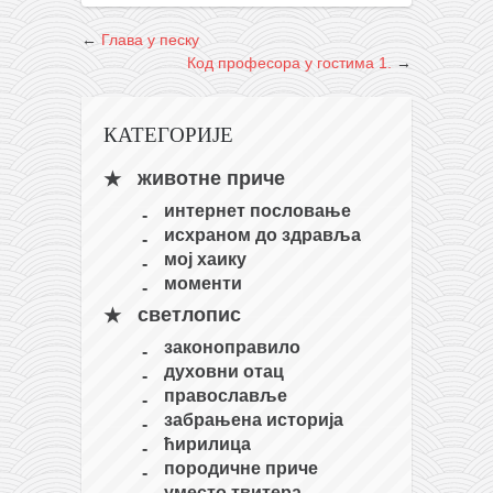
←
Глава у песку
Код професора у гостима 1.
→
КАТЕГОРИЈЕ
животне приче
интернет пословање
исхраном до здравља
мој хаику
моменти
светлопис
законоправило
духовни отац
православље
забрањена историја
ћирилица
породичне приче
уместо твитера