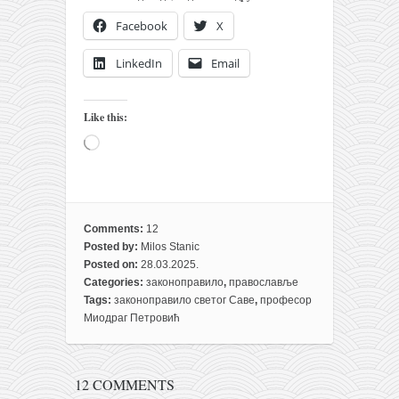
Facebook
X
LinkedIn
Email
Like this:
Loading…
Comments:
12
Posted by:
Milos Stanic
Posted on:
28.03.2025.
Categories:
законоправило
,
православље
Tags:
законоправило светог Саве
,
професор
Миодраг Петровић
12 COMMENTS