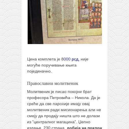
Цена комплета је 8
000
рсд,
није
могуће поручивање књига
појединачно.
Православни молитвеник
Молитвеник је писао покојни брат
професора Петровића – Никола. Да је
среће да све парохије имају овај
молитвеник ради мисионарења али не
смеју да продају ништа што не долази
из ”централног магацина”. Џепно
издање, 230 страна,
добија на поклон