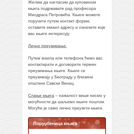
Желим да нагласим да куповином
књига подржавате рад професора
Миодрага Петровића. Књиге можете
поручити путем контакт форме,
оставите емаил адресу и означите које
вас књиге интересују.
Лично преузимање:
Путем маила или телефона ћемо вас
контактирати и договорити термин
преузимања књиге. Књиге се
преузимају у Београду у близини
општине Савски Венац.
Слање књига
– нажалост више нисмо у
могућности да шаљемо књиге поштом.
Могуће је само лично преузети књиге.
Поруџбеница књига