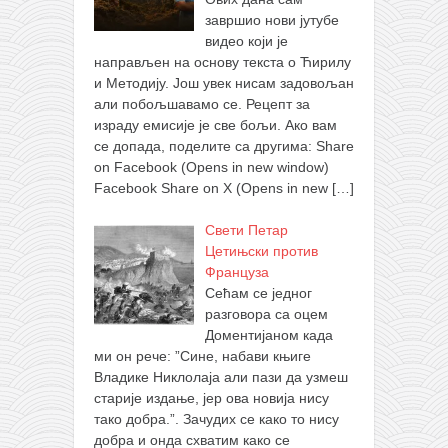
завршио нови јутубе
видео који је
направљен на основу текста о Ћирилу
и Методију. Још увек нисам задовољан
али побољшавамо се. Рецепт за
израду емисије је све бољи. Ако вам
се допада, поделите са другима: Share
on Facebook (Opens in new window)
Facebook Share on X (Opens in new
[…]
Свети Петар
Цетињски против
Француза
Сећам се једног
разговора са оцем
Доментијаном када
ми он рече: ”Сине, набави књиге
Владике Никлолаја али пази да узмеш
старије издање, јер ова новија нису
тако добра.”. Зачудих се како то нису
добра и онда схватим како се