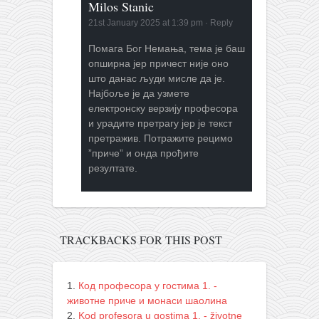
Milos Stanic
21st January 2025 at 1:39 pm
·
Reply
Помага Бог Немања, тема је баш
опширна јер причест није оно
што данас људи мисле да је.
Најбоље је да узмете
електронску верзију професора
и урадите претрагу јер је текст
претражив. Потражите рецимо
”приче” и онда прођите
резултате.
TRACKBACKS FOR THIS POST
Код професора у гостима 1. -
животне приче и монаси шаолина
Kod profesora u gostima 1. - životne