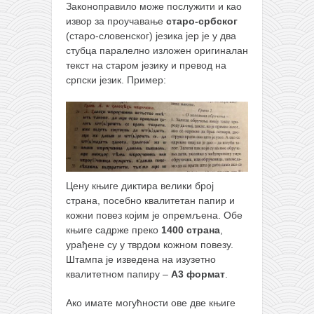
Законоправило може послужити и као
извор за проучавање
старо-србског
(старо-словенског) језика јер је у два
стубца паралелно изложен оригиналан
текст на старом језику и превод на
српски језик. Пример:
Цену књиге диктира велики број
страна, посебно квалитетан папир и
кожни повез којим је опремљена. Обе
књиге садрже преко
1400 страна
,
урађене су у тврдом кожном повезу.
Штампа је изведена на изузетно
квалитетном папиру –
А3 формат
.
Ако имате могућности ове две књиге