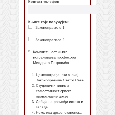
Контакт телефон
Књиге које поручујем:
Законоправило 1
Законоправило 2
Комплет шест књига
истраживања професора
Миодрага Петровића
Црквенограђански значај
Законоправила Светог Саве
Студенички типик и
самосталност српске
православне цркве
Србија на размеђи истока и
запада
Неколика црквеноканонска