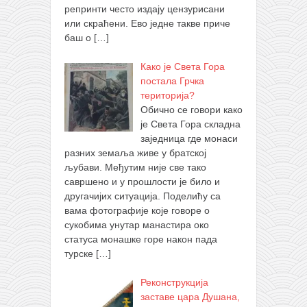
репринти често издају цензурисани
или скраћени. Ево једне такве приче
баш о
[…]
Како је Света Гора
постала Грчка
територија?
Обично се говори како
је Света Гора складна
заједница где монаси
разних земаља живе у братској
љубави. Међутим није све тако
савршено и у прошлости је било и
другачијих ситуација. Поделићу са
вама фотографије које говоре о
сукобима унутар манастира око
статуса монашке горе након пада
турске
[…]
Реконструкција
заставе цара Душана,