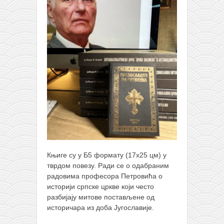
Књиге су у Б5 формату (17х25 цм) у
тврдом повезу. Ради се о одабраним
радовима професора Петровића о
историји српске цркве који често
разбијају митове постављене од
историчара из доба Југославије.