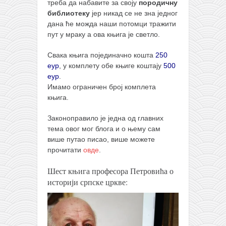
треба да набавите за своју
породичну
библиотеку
јер никад се не зна једног
дана ће можда наши потомци тражити
пут у мраку а ова књига је светло.
Свака књига појединачно кошта
250
еур
, у комплету обе књиге коштају
500
еур
.
Имамо ограничен број комплета
књига.
Законоправило је једна од главних
тема овог мог блога и о њему сам
више путао писао, више можете
прочитати
овде
.
Шест књига професора Петровића о
историји српске цркве: