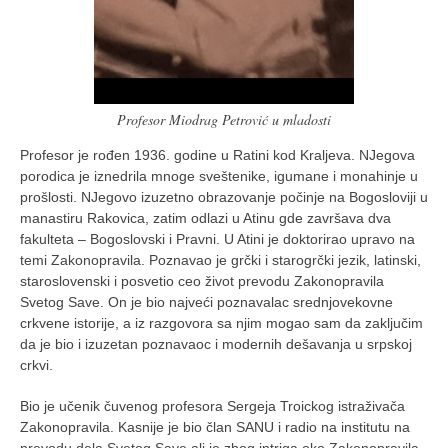
Profesor Miodrag Petrović u mladosti
Profesor je rođen 1936. godine u Ratini kod Kraljeva. NJegova
porodica je iznedrila mnoge sveštenike, igumane i monahinje u
prošlosti. NJegovo izuzetno obrazovanje počinje na Bogosloviji u
manastiru Rakovica, zatim odlazi u Atinu gde završava dva
fakulteta – Bogoslovski i Pravni. U Atini je doktorirao upravo na
temi Zakonopravila. Poznavao je grčki i starogrčki jezik, latinski,
staroslovenski i posvetio ceo život prevodu Zakonopravila
Svetog Save. On je bio najveći poznavalac srednjovekovne
crkvene istorije, a iz razgovora sa njim mogao sam da zaključim
da je bio i izuzetan poznavaoc i modernih dešavanja u srpskoj
crkvi.
Bio je učenik čuvenog profesora Sergeja Troickog istraživača
Zakonopravila. Kasnije je bio član SANU i radio na institutu na