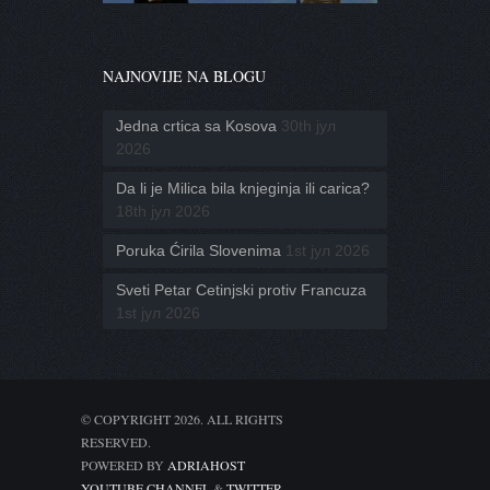
NAJNOVIJE NA BLOGU
Jedna crtica sa Kosova
30th јул
2026
Da li je Milica bila knjeginja ili carica?
18th јул 2026
Poruka Ćirila Slovenima
1st јул 2026
Sveti Petar Cetinjski protiv Francuza
1st јул 2026
© COPYRIGHT 2026. ALL RIGHTS
RESERVED.
POWERED BY
ADRIAHOST
YOUTUBE CHANNEL
&
TWITTER