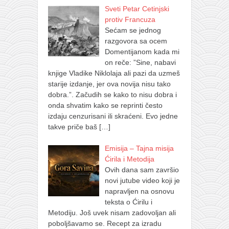
Sveti Petar Cetinjski
protiv Francuza
Sećam se jednog
razgovora sa ocem
Domentijanom kada mi
on reče: ”Sine, nabavi
knjige Vladike Niklolaja ali pazi da uzmeš
starije izdanje, jer ova novija nisu tako
dobra.”. Začudih se kako to nisu dobra i
onda shvatim kako se reprinti često
izdaju cenzurisani ili skraćeni. Evo jedne
takve priče baš
[…]
Emisija – Tajna misija
Ćirila i Metodija
Ovih dana sam završio
novi jutube video koji je
napravljen na osnovu
teksta o Ćirilu i
Metodiju. Još uvek nisam zadovoljan ali
poboljšavamo se. Recept za izradu