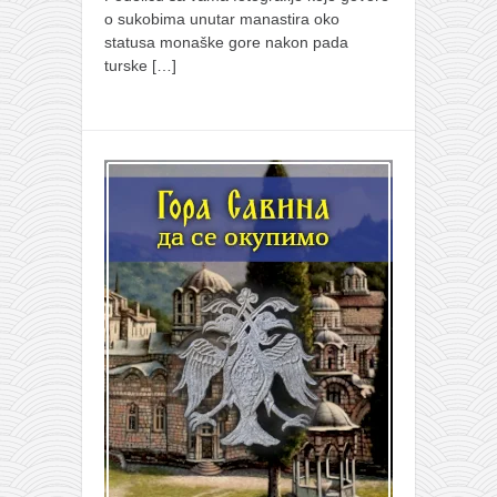
o sukobima unutar manastira oko
statusa monaške gore nakon pada
turske
[…]