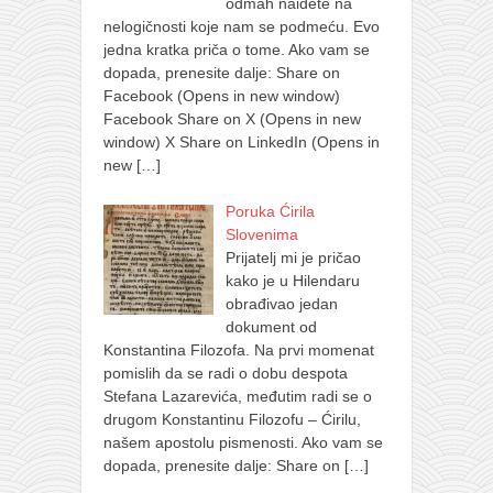
odmah naiđete na
nelogičnosti koje nam se podmeću. Evo
jedna kratka priča o tome. Ako vam se
dopada, prenesite dalje: Share on
Facebook (Opens in new window)
Facebook Share on X (Opens in new
window) X Share on LinkedIn (Opens in
new
[…]
Poruka Ćirila
Slovenima
Prijatelj mi je pričao
kako je u Hilendaru
obrađivao jedan
dokument od
Konstantina Filozofa. Na prvi momenat
pomislih da se radi o dobu despota
Stefana Lazarevića, međutim radi se o
drugom Konstantinu Filozofu – Ćirilu,
našem apostolu pismenosti. Ako vam se
dopada, prenesite dalje: Share on
[…]