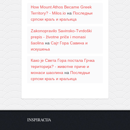
How Mount Athos Became Greek
Territory? - Milos.io
на
Последњи
српски краљ и краљица
Zakonopravilo Savinsko-Tvrdoški
prepis - životne priče i monasi
šaolina
на
Сајт Гора Савина и
искушења
Како је Света Гора постала Грчка
територија? - животне приче и
монаси шаолина
на
Последњи
српски краљ и краљица
INSPIRACIJA