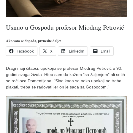
naihanchi
kushanku
passai
Usnuo u Gospodu profesor Miodrag Petrović
temashiwari
Ako vam se dopada, prenesite dalje:
kobudo
Facebook
X
LinkedIn
Email
nunchaku
bo
Dragi moji čitaoci, upokojio se profesor Miodrag Petrović u 90.
tonfa
godini svoga života. Hteo sam da kažem ”sa žaljenjem” ali setih
se reči oca Domentijana: ”Sine kada se neko upokoji ne treba
sai
plakati, treba se radovati jer on je sada sa Gospodom.”
timbei rochin
tsunami dojo
program
snimci nastupa