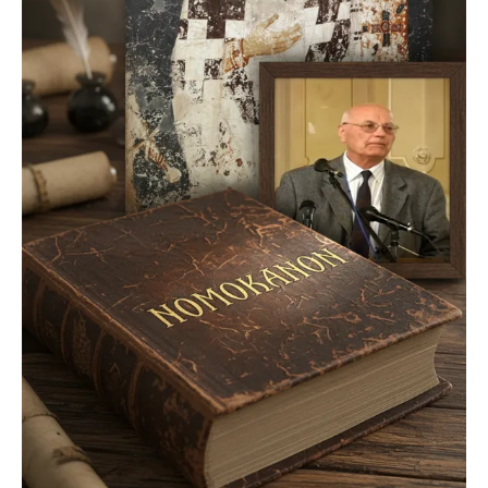
pravoslavlje
zabranjena istorija
ćirilica
porodične priče
umesto tvitera
kalendar srpski
azbuki i knjige
Okinava karate
najnovije na blogu
moje beleške
istorija karatea
bubishi
karate
kihon