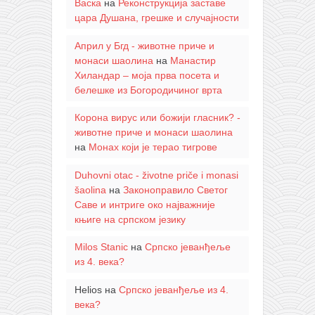
Васка
на
Реконструкција заставе
цара Душана, грешке и случајности
Април у Бгд - животне приче и
монаси шаолина
на
Манастир
Хиландар – моја прва посета и
белешке из Богородичиног врта
Корона вирус или божији гласник? -
животне приче и монаси шаолина
на
Монах који је терао тигрове
Duhovni otac - životne priče i monasi
šaolina
на
Законоправило Светог
Саве и интриге око најважније
књиге на српском језику
Milos Stanic
на
Српско јеванђеље
из 4. века?
Helios
на
Српско јеванђеље из 4.
века?