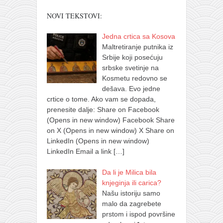
NOVI TEKSTOVI:
Jedna crtica sa Kosova
Maltretiranje putnika iz
Srbije koji posećuju
srbske svetinje na
Kosmetu redovno se
dešava. Evo jedne
crtice o tome. Ako vam se dopada,
prenesite dalje: Share on Facebook
(Opens in new window) Facebook Share
on X (Opens in new window) X Share on
LinkedIn (Opens in new window)
LinkedIn Email a link
[…]
Da li je Milica bila
knjeginja ili carica?
Našu istoriju samo
malo da zagrebete
prstom i ispod površine