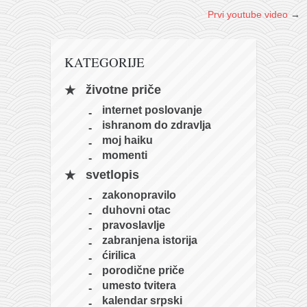
Prvi youtube video
→
KATEGORIJE
životne priče
internet poslovanje
ishranom do zdravlja
moj haiku
momenti
svetlopis
zakonopravilo
duhovni otac
pravoslavlje
zabranjena istorija
ćirilica
porodične priče
umesto tvitera
kalendar srpski