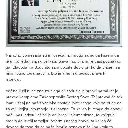
galerija kluba
članarina
kontakt
besplatna e-knjiga
termini treninga
moja priča
Naravno pomešana su mi osećanja i mogu samo da kažem da
moja priča
je umro jedan srpski velikan. Slava mu, bila mi je čast poznavati
fotke
ga. Blagodarim Bogu što sam uopšte dobio priliku da pričam sa
njim i puno toga naučim. Bio je vrhunski teolog, pravnik i
kontakt
istoričar.
Ћир
Većina ljudi ni ne zna za njega ali zadužio je srpski narod jer je
preveo kompletno Zakonopravilo Svetog Save. Taj prevod će tek
imati uticaj na naš život iako postoje jake snage koje se trude da
za ovu knjigu što manje ljudi sazna. Ta knjiga bi mogla da obnovi
našu palu crkvu i očisti je od jeresi i ekumenizma, ta knjiga bi
mogla da izvrši temeljnu reformu našeg prava, ta knjiga će
dovesti do toga da se naša istorija ponovo piše i na kraju ta