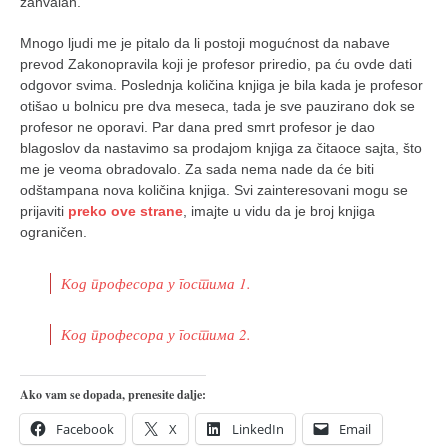
zahvalan.
Mnogo ljudi me je pitalo da li postoji mogućnost da nabave
prevod Zakonopravila koji je profesor priredio, pa ću ovde dati
odgovor svima. Poslednja količina knjiga je bila kada je profesor
otišao u bolnicu pre dva meseca, tada je sve pauzirano dok se
profesor ne oporavi. Par dana pred smrt profesor je dao
blagoslov da nastavimo sa prodajom knjiga za čitaoce sajta, što
me je veoma obradovalo. Za sada nema nade da će biti
odštampana nova količina knjiga. Svi zainteresovani mogu se
prijaviti
preko ove strane
, imajte u vidu da je broj knjiga
ograničen.
Код професора у гостима 1.
Код професора у гостима 2.
Ako vam se dopada, prenesite dalje:
Facebook
X
LinkedIn
Email