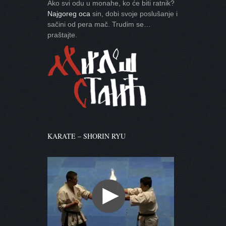
Ako svi odu u monahe, ko će biti ratnik?
Najgoreg oca
sin, dobi svoje poslušanje i
sačini od pera mač. Trudim se…
praštajte.
KARATE – SHORIN RYU