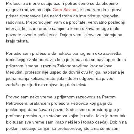
Profesor za mene ostaje uzor i potrudićemo se da okupimo
njegove radove na sajtu
Gora Savina
jer smatram da je pravi
primer svetosavca i da narod treba da ima pristup njegovim
radovima. Preporučujem vam da pročitate, verovatno poslednji
intervju, koji sam uradio sa njim u kome otkriva mnoge malo
poznate stvari o našoj crkvi. Dajem vam linkove za intervju na
kraju teksta.
Ponudio sam profesoru da nekako pomognem oko završetka
treće knjige Zakonopravila koja je trebala da se bavi uporednim
prikazom izmena u raznim Zakonopravilima kroz vekove.
Međutim, profesor nije uspeo da dovrši ovu knjigu, napisana je
jedna manja količina materijala i dobih odgovor da je već
zadužio par ljudi oko objave tog dela teksta.
Proveo sam neko vreme u prijatnom razgovoru sa Petrom
Petrovićem, bratancem profesora Petrovića koji ga je do
poslednjeg dana čuvao i pazio. Sedeli smo u prostoriji gde je
profesor preminuo, za stolom za kojim je radio. Iako je trenutak
bio tužan sve vreme sam imao neki lep i topao osećaj. Dobih na
poklon i sećanje tamjan sa profesorovog stola na čemu sam