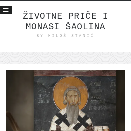
ŽIVOTNE PRIČE I
MONASI ŠAOLINA
Početna
BY MILOŠ STANIĆ
Životne priče
najnovije na blogu
internet poslovanje
ishranom do zdravlja
moj haiku
momenti i mesta
bonus sadržaj
Svetlopis
zakonopravilo
duhovni otac