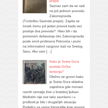
prepis
Saznao sam da se radi
na još jednom prevodu
Zakonopravila
(Tvrdoško-Savinski prepis). Zapita se
čovek čemu još jedan prevod kada već
postoje dva prevoda? Hteo bih i da
pomenem dešavanja oko Zakonopravila
posle smrti profesora Petrovića i poziv
na informativni razgovor baš na Svetog
Savu. Ako vam
[…]
Kako je Sveta Gora
postala Grčka
teritorija?
Obično se govori kako
je Sveta Gora skladna
zajednica gde monasi
raznih zemalja žive u bratskoj ljubavi.
Međutim nije sve tako savršeno i u
prošlosti je bilo i drugačijih situacija.
Podeliću sa vama fotografije koje govore