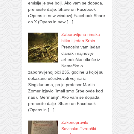
emisije je sve bolji. Ako vam se dopada,
prenesite dalje: Share on Facebook
(Opens in new window) Facebook Share
on X (Opens in new
[…]
Zaboravljena rimska
bitka i jedan Srbin
Prenosim vam jedan
članak i najnovije
arheološko otkriće iz
Nemačke o
zaboravljenoj bici 235. godine u kojoj su
dokazano učestvovali vojnici iz
Singidunuma, pa je profesor Martin
Zomer izjavio ”imali smo Srbe ovde kod
nas u Germaniji”. Ako vam se dopada,
prenesite dalje: Share on Facebook
(Opens in
[…]
Zakonopravilo
Savinsko-Tvrdoški