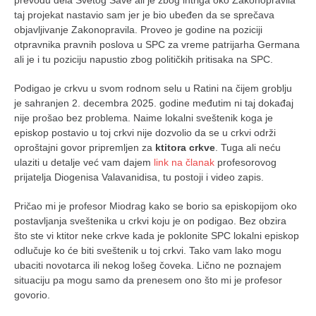
prevodu dela Svetog Save ali je zbog intriga oko Zakonopravila
taj projekat nastavio sam jer je bio ubeđen da se sprečava
objavljivanje Zakonopravila. Proveo je godine na poziciji
otpravnika pravnih poslova u SPC za vreme patrijarha Germana
ali je i tu poziciju napustio zbog političkih pritisaka na SPC.
Podigao je crkvu u svom rodnom selu u Ratini na čijem groblju
je sahranjen 2. decembra 2025. godine međutim ni taj dokađaj
nije prošao bez problema. Naime lokalni sveštenik koga je
episkop postavio u toj crkvi nije dozvolio da se u crkvi održi
oproštajni govor pripremljen za
ktitora crkve
. Tuga ali neću
ulaziti u detalje već vam dajem
link na članak
profesorovog
prijatelja Diogenisa Valavanidisa, tu postoji i video zapis.
Pričao mi je profesor Miodrag kako se borio sa episkopijom oko
postavljanja sveštenika u crkvi koju je on podigao. Bez obzira
što ste vi ktitor neke crkve kada je poklonite SPC lokalni episkop
odlučuje ko će biti sveštenik u toj crkvi. Tako vam lako mogu
ubaciti novotarca ili nekog lošeg čoveka. Lično ne poznajem
situaciju pa mogu samo da prenesem ono što mi je profesor
govorio.