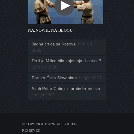
NAJNOVIJE NA BLOGU
Jedna crtica sa Kosova
30th јул
2026
Da li je Milica bila knjeginja ili carica?
18th јул 2026
Poruka Ćirila Slovenima
1st јул 2026
Sveti Petar Cetinjski protiv Francuza
1st јул 2026
© COPYRIGHT 2026. ALL RIGHTS
RESERVED.