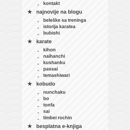
kontakt
najnovije na blogu
beleške sa treninga
istorija karatea
bubishi
karate
kihon
naihanchi
kushanku
passai
temashiwari
kobudo
nunchaku
bo
tonfa
sai
timbei rochin
besplatna e-knjiga