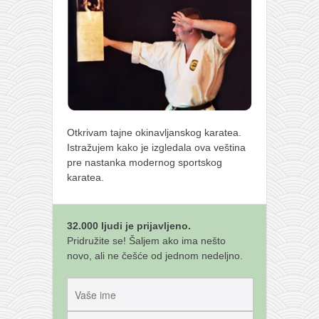
Otkrivam tajne okinavljanskog karatea.
Istražujem kako je izgledala ova veština
pre nastanka modernog sportskog
karatea.
32.000 ljudi je prijavljeno.
Pridružite se! Šaljem ako ima nešto
novo, ali ne češće od jednom nedeljno.