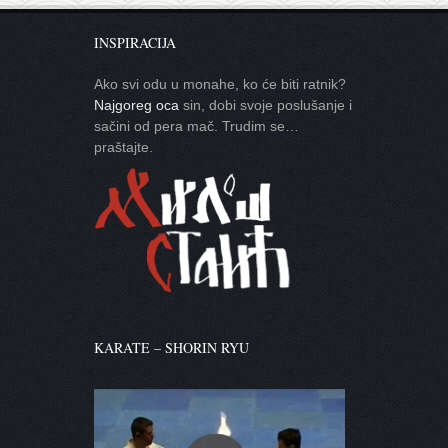
INSPIRACIJA
Ako svi odu u monahe, ko će biti ratnik?
Najgoreg oca
sin, dobi svoje poslušanje i
sačini od pera mač. Trudim se…
praštajte.
KARATE – SHORIN RYU