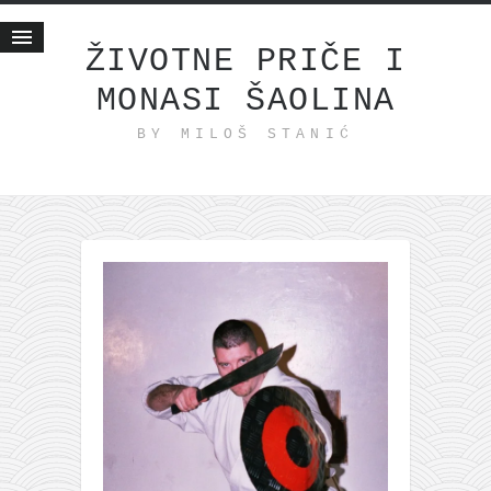
ŽIVOTNE PRIČE I
MONASI ŠAOLINA
Početna
BY MILOŠ STANIĆ
Životne priče
najnovije na blogu
internet poslovanje
ishranom do zdravlja
moj haiku
momenti i mesta
bonus sadržaj
Svetlopis
zakonopravilo
duhovni otac