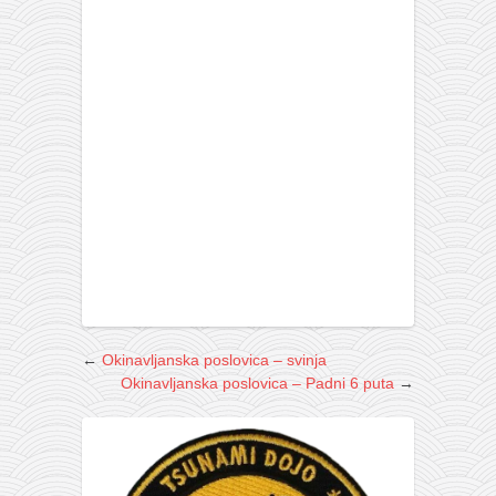
galerija kluba
članarina
kontakt
besplatna e-knjiga
termini treninga
moja priča
moja priča
fotke
kontakt
Ћир
←
Okinavljanska poslovica – svinja
Okinavljanska poslovica – Padni 6 puta
→