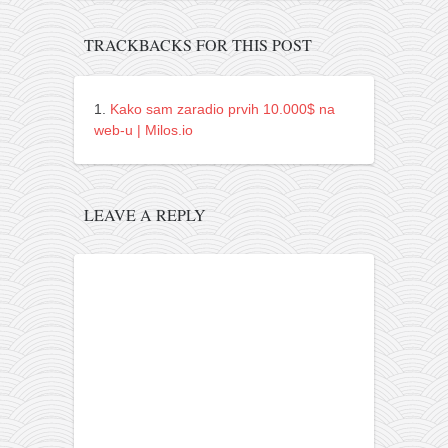
naihanchi
TRACKBACKS FOR THIS POST
kushanku
passai
Kako sam zaradio prvih 10.000$ na
temashiwari
web-u | Milos.io
kobudo
nunchaku
LEAVE A REPLY
bo
tonfa
sai
timbei rochin
tsunami dojo
program
snimci nastupa