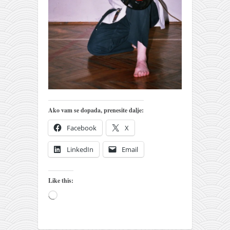
pravoslavlje
zabranjena istorija
ćirilica
porodične priče
umesto tvitera
kalendar srpski
azbuki i knjige
Ako vam se dopada, prenesite dalje:
Okinava karate
Facebook
X
najnovije na blogu
LinkedIn
Email
moje beleške
istorija karatea
Like this:
bubishi
Loading…
karate
kihon