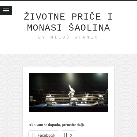
ŽIVOTNE PRIČE I
MONASI ŠAOLINA
Početna
BY MILOŠ STANIĆ
Životne priče
najnovije na blogu
internet poslovanje
ishranom do zdravlja
moj haiku
momenti i mesta
bonus sadržaj
Svetlopis
zakonopravilo
Ako vam se dopada, prenesite dalje:
duhovni otac
Facebook
X