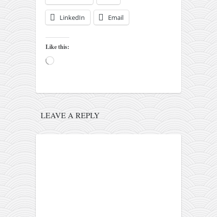
pravoslavlje
LinkedIn
Email
zabranjena istorija
ćirilica
Like this:
porodične priče
Loading…
umesto tvitera
kalendar srpski
azbuki i knjige
LEAVE A REPLY
Okinava karate
najnovije na blogu
moje beleške
istorija karatea
bubishi
karate
kihon