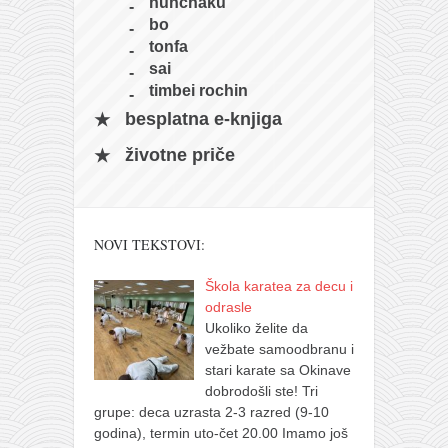
nunchaku
bo
tonfa
sai
timbei rochin
besplatna e-knjiga
životne priče
NOVI TEKSTOVI:
Škola karatea za decu i
odrasle
Ukoliko želite da
vežbate samoodbranu i
stari karate sa Okinave
dobrodošli ste! Tri
grupe: deca uzrasta 2-3 razred (9-10
godina), termin uto-čet 20.00 Imamo još