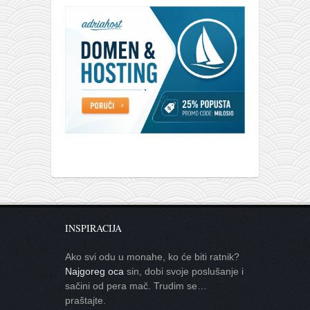
INSPIRACIJA
Ako svi odu u monahe, ko će biti ratnik?
Najgoreg oca
sin, dobi svoje poslušanje i
sačini od pera mač. Trudim se…
praštajte.