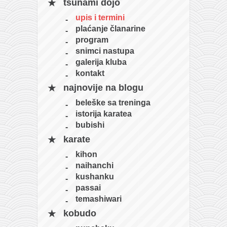
galerija kluba
tsunami dojo
članarina
upis i termini
plaćanje članarine
kontakt
program
besplatna e-knjiga
snimci nastupa
galerija kluba
termini treninga
kontakt
moja priča
najnovije na blogu
moja priča
beleške sa treninga
istorija karatea
fotke
bubishi
kontakt
karate
Ћир
kihon
naihanchi
kushanku
passai
temashiwari
kobudo