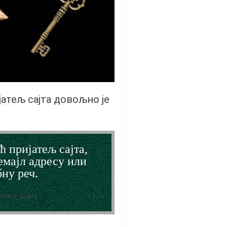
јатељ сајта довољно је
ћ пријатељ сајта,
емајл адресу или
ну реч.
bers_login]