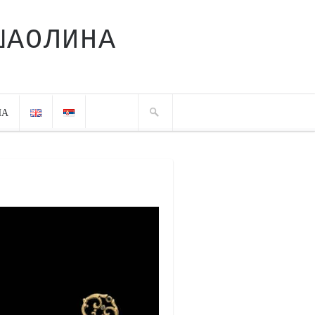
ШАОЛИНА
ЧА