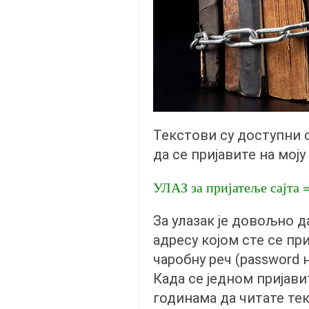
православље
забрањена историја
ћирилица
породичне приче
прота Воја
уместо твитера
Текстови су доступни
календар српски
да се пријавите на моју
азбуки и књиге
УЛАЗ за пријатеље сајта
Окинава карате
најновије на блогу
За улазак је довољно д
моје белешке
адресу којом сте се пр
историја каратеа
чаробну реч (password 
бубиши
Када се једном пријави
годинама да читате те
карате