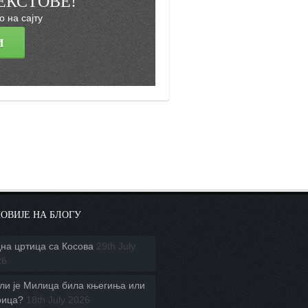
ЕКСТОВЕ!
 на сајту
ОВИЈЕ НА БЛОГУ
на цртица са Косова
29th July
26
ли је Милица била књегиња или
рица?
18th July 2026