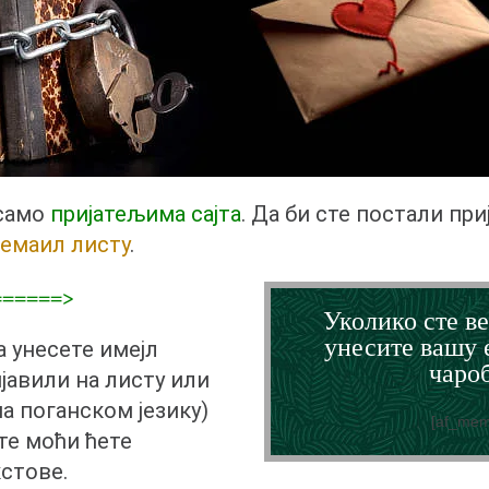
 само
пријатељима сајта
. Да би сте постали при
емаил листу
.
 ======>
Уколико сте ве
унесите вашу 
а унесете имејл
чароб
ијавили на листу или
на поганском језику)
[af_mem
те моћи ћете
кстове.