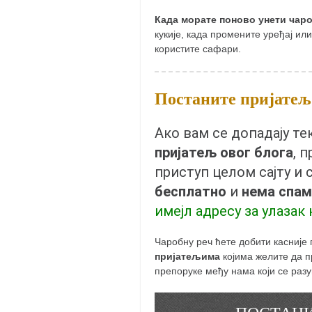
кихон
Када морате поново унети чар
кукије, када промените уређај ил
наиханчи
користите сафари.
кушанку
пасаи
Постаните пријатељ 
темашивари
кобудо
Ако вам се допадају т
пријатељ овог блога
, 
нунчаку
приступ целом сајту и 
бо
бесплатно
и
нема спам
тонфа
имејл адресу за улазак 
саи
Чаробну реч ћете добити касније
тимбеи рочин
пријатељима
којима желите да пр
тсунами дојо
препоруке међу нама који се раз
програм