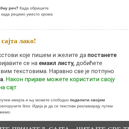
обну реч?
Када обришете
и када рецимо уместо хрома
сајта лако!
екстови које пишем и желите да
постанете
пријавите се на
емаил листу,
добићете
свим текстовима. Наравно све је потпуно
а
.
Након пријаве можете користити своју
на сајт
.
 путем имејла и њу можете слободно
поделити својим
епоручите блог. Идеја је да се текстови рекламирају путем
умемо.