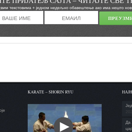
ТЕ ПРИЈАТЕЉ САЈТА – ЧИТАЈТЕ СВЕ Т
свим текстовима + једном недељно обавештење ако има нешто ново
KARATE – SHORIN RYU
НАЈН
Јед
оје
20
.
Да 
ца