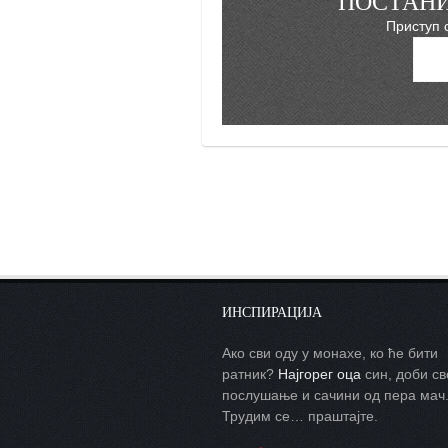
ПОСТАНИ
снимци наступа
Приступ 
галерија клуба
чланарина
контакт
бесплатна е-књига
термини тренинга
моја прича
моја прича
фотке
контакт
ИНСПИРАЦИЈА
Ако сви оду у монахе, ко ће бити
ратник?
Најгорег оца
син, доби св
послушање и сачини од пера мач
Трудим се… праштајте.