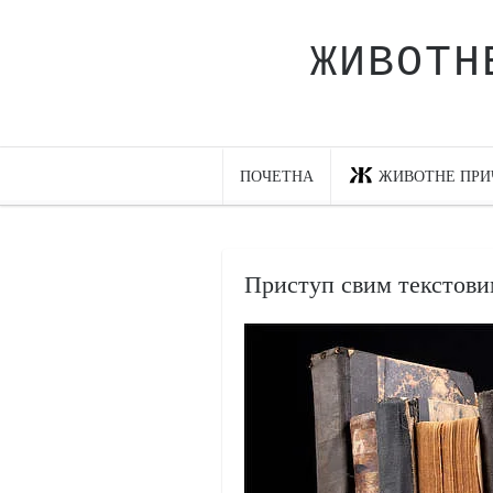
ЖИВОТН
Почетна
Животне приче
најновије на блогу
ПОЧЕТНА
ЖИВОТНЕ ПРИ
интернет пословање
исхраном до здравља
Приступ свим текстовим
мој хаику
моменти и места
бонус садржај
светлопис
законоправило
духовни отац