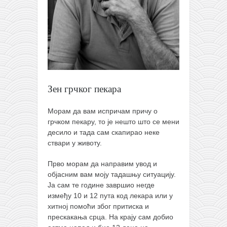
православље
забрањена историја
ћирилица
породичне приче
прота Воја
уместо твитера
Зен грчког пекара
календар српски
Морам да вам испричам причу о
азбуки и књиге
грчком пекару, то је нешто што се мени
десило и тада сам скапирао неке
Окинава карате
ствари у животу.
најновије на блогу
Прво морам да направим увод и
моје белешке
објасним вам моју тадашњу ситуацију.
Ја сам те године завршио негде
историја каратеа
између 10 и 12 пута код лекара или у
бубиши
хитној помоћи због притиска и
прескакања срца. На крају сам добио
карате