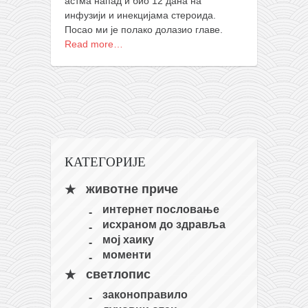
астма напад и био 12 дана на
кихон
инфузији и инекцијама стероида.
Посао ми је полако долазио главе.
наиханчи
Read more…
кушанку
пасаи
темашивари
кобудо
нунчаку
КАТЕГОРИЈЕ
бо
животне приче
тонфа
интернет пословање
саи
исхраном до здравља
мој хаику
тимбеи рочин
моменти
тсунами дојо
светлопис
програм
законоправило