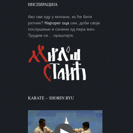
ИНСПИРАЦИЈА
Ако сви оду у монахе, ко ће бити
ратник?
Најгорег оца
син, доби своје
послушање и сачини од пера мач.
Трудим се… праштајте.
KARATE – SHORIN RYU