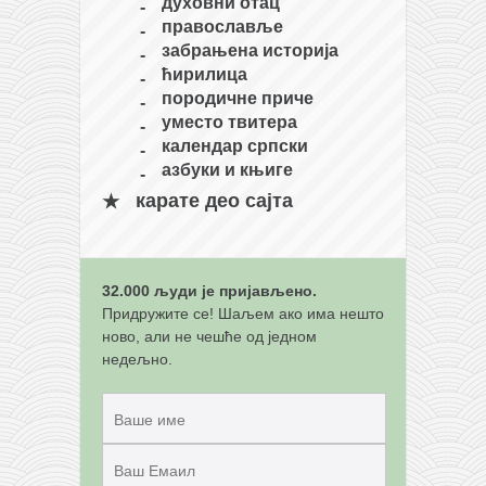
снимци наступа
духовни отац
православље
галерија клуба
забрањена историја
чланарина
ћирилица
породичне приче
контакт
уместо твитера
бесплатна е-књига
календар српски
азбуки и књиге
термини тренинга
карате део сајта
моја прича
моја прича
фотке
32.000 људи је пријављено.
Придружите се! Шаљем ако има нешто
контакт
ново, али не чешће од једном
недељно.