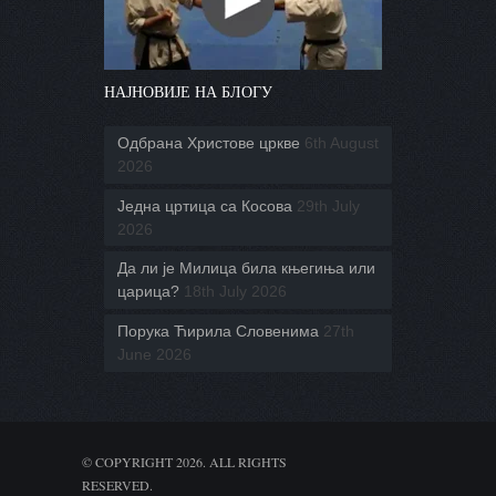
НАЈНОВИЈЕ НА БЛОГУ
Одбрана Христове цркве
6th August
2026
Једна цртица са Косова
29th July
2026
Да ли је Милица била књегиња или
царица?
18th July 2026
Порука Ћирила Словенима
27th
June 2026
© COPYRIGHT 2026. ALL RIGHTS
RESERVED.