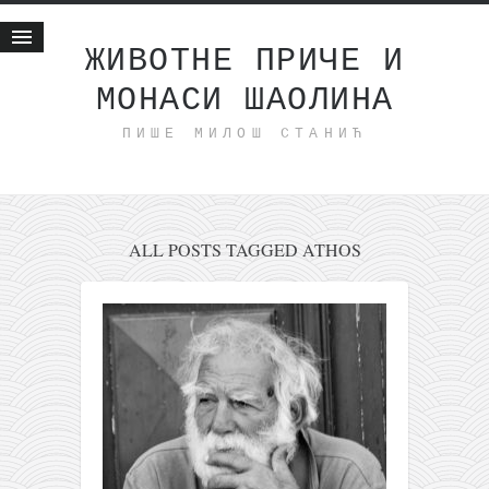
ЖИВОТНЕ ПРИЧЕ И
МОНАСИ ШАОЛИНА
Почетна
ПИШЕ МИЛОШ СТАНИЋ
Животне приче
најновије на блогу
интернет пословање
исхраном до здравља
ALL POSTS TAGGED ATHOS
мој хаику
моменти и места
бонус садржај
светлопис
законоправило
духовни отац