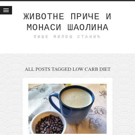
ЖИВОТНЕ ПРИЧЕ И
МОНАСИ ШАОЛИНА
Почетна
ПИШЕ МИЛОШ СТАНИЋ
Животне приче
најновије на блогу
интернет пословање
исхраном до здравља
ALL POSTS TAGGED LOW CARB DIET
мој хаику
моменти и места
бонус садржај
светлопис
законоправило
духовни отац