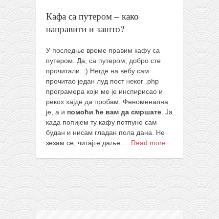
православље
Кафа са путером – како
забрањена историја
направити и зашто?
ћирилица
У последње време правим кафу са
породичне приче
путером. Да, са путером, добро сте
прота Воја
прочитали. :) Негде на вебу сам
прочитао један луд пост неког .php
уместо твитера
програмера који ме је инспирисао и
календар српски
рекох хајде да пробам. Феноменална
је, а и
помоћи ће вам да смршате
. Ја
азбуки и књиге
када попијем ту кафу потпуно сам
Окинава карате
будан и нисам гладан пола дана. Не
зезам се, читајте даље…
Read more…
најновије на блогу
моје белешке
историја каратеа
бубиши
карате