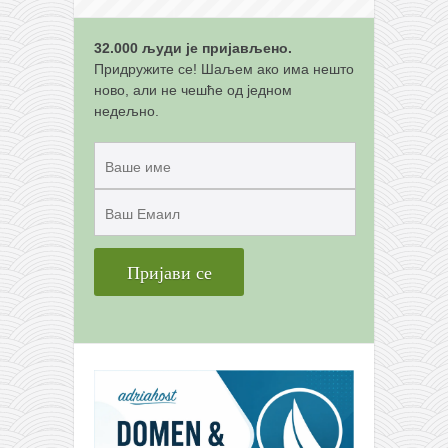
снимци наступа
галерија клуба
32.000 људи је пријављено.
чланарина
Придружите се! Шаљем ако има нешто
ново, али не чешће од једном
контакт
недељно.
бесплатна е-књига
термини тренинга
моја прича
моја прича
фотке
контакт