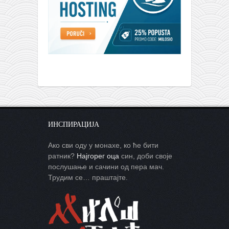
ИНСПИРАЦИЈА
Ако сви оду у монахе, ко ће бити
ратник?
Најгорег оца
син, доби своје
послушање и сачини од пера мач.
Трудим се… праштајте.