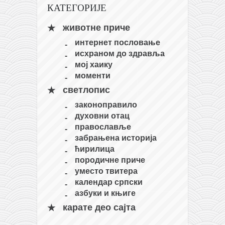
КАТЕГОРИЈЕ
кихон
наиханчи
животне приче
интернет пословање
кушанку
исхраном до здравља
пасаи
мој хаику
моменти
темашивари
светлопис
кобудо
законоправило
нунчаку
духовни отац
бо
православље
забрањена историја
тонфа
ћирилица
саи
породичне приче
уместо твитера
тимбеи рочин
календар српски
тсунами дојо
азбуки и књиге
карате део сајта
програм