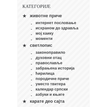
кихон
КАТЕГОРИЈЕ
наиханчи
животне приче
кушанку
интернет пословање
исхраном до здравља
пасаи
мој хаику
темашивари
моменти
кобудо
светлопис
нунчаку
законоправило
духовни отац
бо
православље
тонфа
забрањена историја
ћирилица
саи
породичне приче
тимбеи рочин
уместо твитера
календар српски
тсунами дојо
азбуки и књиге
програм
карате део сајта