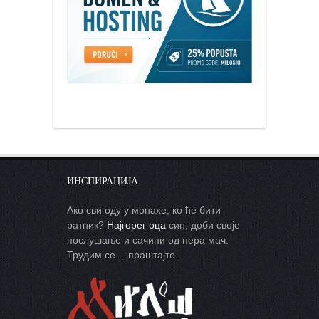
ИНСПИРАЦИЈА
Ако сви оду у монахе, ко ће бити
ратник?
Најгорег оца
син, доби своје
послушање и сачини од пера мач.
Трудим се… праштајте.