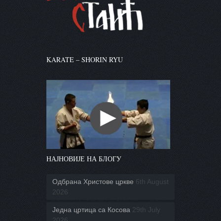
KARATE – SHORIN RYU
НАЈНОВИЈЕ НА БЛОГУ
Одбрана Христове цркве
6th August
2026
Једна цртица са Косова
29th July
2026