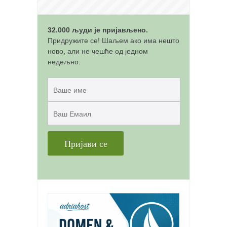
снимци наступа
галерија клуба
32.000 људи је пријављено.
чланарина
Придружите се! Шаљем ако има нешто
контакт
ново, али не чешће од једном
недељно.
бесплатна е-књига
термини тренинга
моја прича
моја прича
фотке
контакт