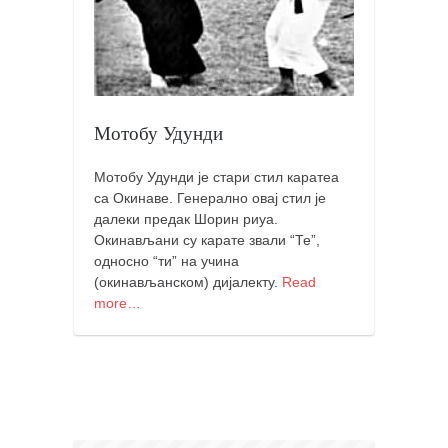
православље
забрањена историја
ћирилица
породичне приче
Мотобу Удунди
прота Воја
уместо твитера
Мотобу Удунди је стари стил каратеа
са Окинаве. Генерално овај стил је
календар српски
далеки предак Шорин риуа.
азбуки и књиге
Окинављани су карате звали “Те”,
односно “ти” на учина
Окинава карате
(окинављанском) дијалекту.
Read
најновије на блогу
more…
моје белешке
историја каратеа
бубиши
карате