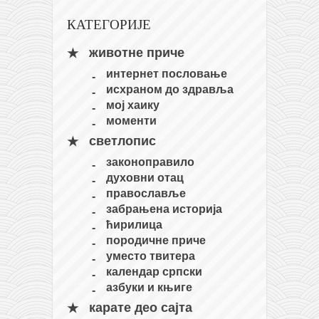
кихон
КАТЕГОРИЈЕ
наиханчи
животне приче
кушанку
интернет пословање
пасаи
исхраном до здравља
мој хаику
темашивари
моменти
кобудо
светлопис
нунчаку
законоправило
духовни отац
бо
православље
тонфа
забрањена историја
ћирилица
саи
породичне приче
тимбеи рочин
уместо твитера
календар српски
тсунами дојо
азбуки и књиге
програм
карате део сајта