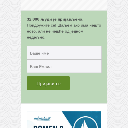
снимци наступа
галерија клуба
чланарина
32.000 људи је пријављено.
Придружите се! Шаљем ако има нешто
контакт
ново, али не чешће од једном
недељно.
бесплатна е-књига
термини тренинга
моја прича
моја прича
фотке
контакт