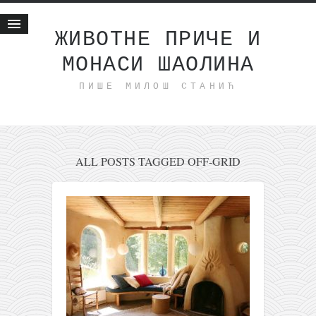
ЖИВОТНЕ ПРИЧЕ И
МОНАСИ ШАОЛИНА
Почетна
ПИШЕ МИЛОШ СТАНИЋ
Животне приче
најновије на блогу
интернет пословање
исхраном до здравља
ALL POSTS TAGGED OFF-GRID
мој хаику
моменти и места
бонус садржај
светлопис
законоправило
духовни отац