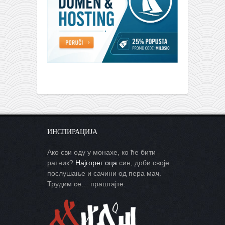
ИНСПИРАЦИЈА
Ако сви оду у монахе, ко ће бити
ратник?
Најгорег оца
син, доби своје
послушање и сачини од пера мач.
Трудим се… праштајте.