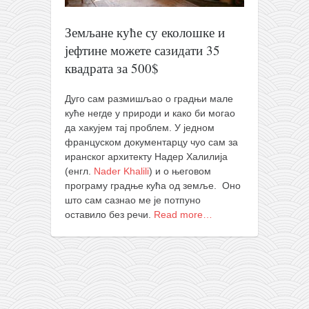
православље
забрањена историја
Земљане куће су еколошке и
јефтине можете сазидати 35
ћирилица
квадрата за 500$
породичне приче
прота Воја
Дуго сам размишљао о градњи мале
куће негде у природи и како би могао
уместо твитера
да хакујем тај проблем. У једном
календар српски
француском документарцу чуо сам за
иранског архитекту Надер Халилија
азбуки и књиге
(енгл.
Nader Khalili
) и о његовом
програму градње кућа од земље. Оно
Окинава карате
што сам сазнао ме је потпуно
најновије на блогу
оставило без речи.
Read more…
моје белешке
историја каратеа
бубиши
карате