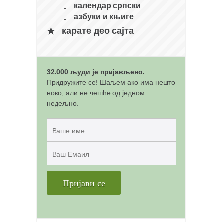
снимци наступа
календар српски
галерија клуба
азбуки и књиге
карате део сајта
чланарина
контакт
бесплатна е-књига
32.000 људи је пријављено.
термини тренинга
Придружите се! Шаљем ако има нешто
ново, али не чешће од једном
моја прича
недељно.
моја прича
фотке
контакт