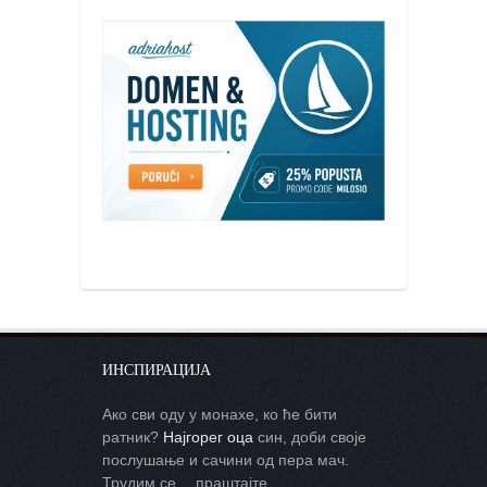
ИНСПИРАЦИЈА
Ако сви оду у монахе, ко ће бити
ратник?
Најгорег оца
син, доби своје
послушање и сачини од пера мач.
Трудим се… праштајте.