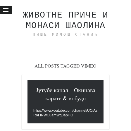
ЖИВОТНЕ ПРИЧЕ И
МОНАСИ ШАОЛИНА
Почетна
ПИШЕ МИЛОШ СТАНИЋ
Животне приче
најновије на блогу
интернет пословање
исхраном до здравља
ALL POSTS TAGGED VIMEO
мој хаику
моменти и места
Јутубе канал – Окинава
бонус садржај
карате & кобудо
светлопис
https://www.youtube.com/channel/UCjAs
законоправило
RoFlRWOuamWq0apljiQ
духовни отац