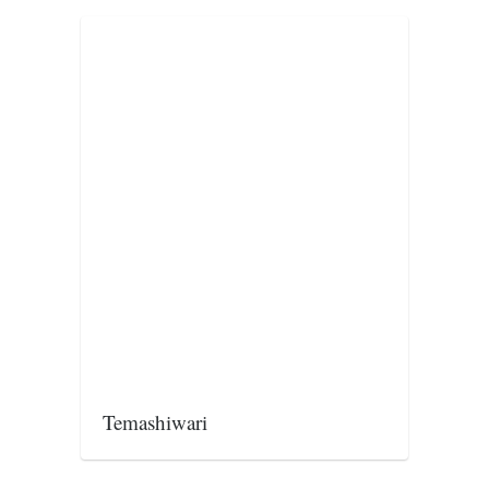
православље
забрањена историја
ћирилица
породичне приче
прота Воја
уместо твитера
календар српски
азбуки и књиге
Окинава карате
најновије на блогу
моје белешке
историја каратеа
Temashiwari
бубиши
карате