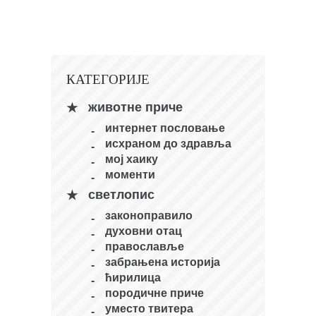
кихон
наиханчи
кушанку
КАТЕГОРИЈЕ
пасаи
темашивари
животне приче
интернет пословање
кобудо
исхраном до здравља
нунчаку
мој хаику
моменти
бо
светлопис
тонфа
законоправило
саи
духовни отац
тимбеи рочин
православље
забрањена историја
тсунами дојо
ћирилица
програм
породичне приче
уместо твитера