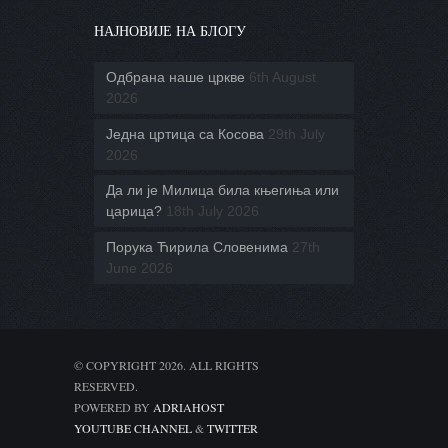
НАЈНОВИЈЕ НА БЛОГУ
Одбрана наше цркве
6th August
2026
Једна цртица са Косова
29th July
2026
Да ли је Милица била књегиња или
царица?
18th July 2026
Порука Ћирила Словенима
27th
June 2026
© COPYRIGHT 2026. ALL RIGHTS
RESERVED.
POWERED BY
ADRIAHOST
YOUTUBE CHANNEL
&
TWITTER