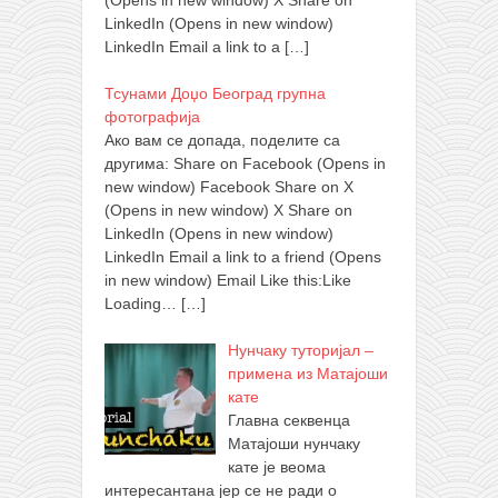
LinkedIn (Opens in new window)
LinkedIn Email a link to a
[…]
Тсунами Доџо Београд групна
фотографија
Ако вам се допада, поделите са
другима: Share on Facebook (Opens in
new window) Facebook Share on X
(Opens in new window) X Share on
LinkedIn (Opens in new window)
LinkedIn Email a link to a friend (Opens
in new window) Email Like this:Like
Loading…
[…]
Нунчаку туторијал –
примена из Матајоши
кате
Главна секвенца
Матајоши нунчаку
кате је веома
интересантана јер се не ради о