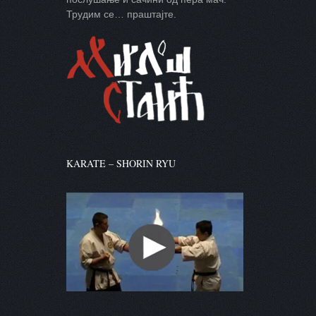
Трудим се… праштајте.
KARATE – SHORIN RYU