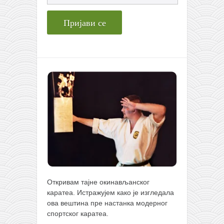
Откривам тајне окинављанског
каратеа. Истражујем како је изгледала
ова вештина пре настанка модерног
спортског каратеа.