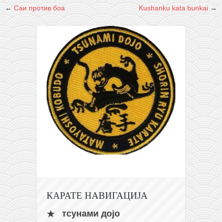
←
Саи против боа
Kushanku kata bunkai
→
КАРАТЕ НАВИГАЦИЈА
тсунами дојо