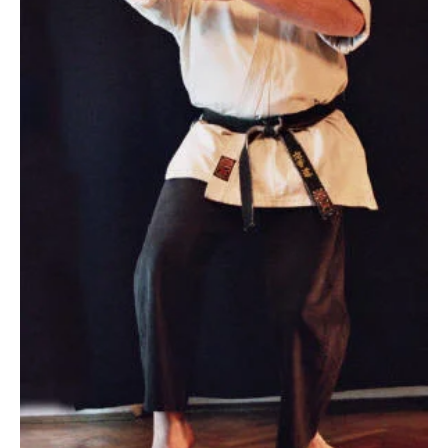
православље
забрањена историја
ћирилица
породичне приче
прота Воја
уместо твитера
календар српски
азбуки и књиге
Окинава карате
најновије на блогу
моје белешке
историја каратеа
бубиши
карате