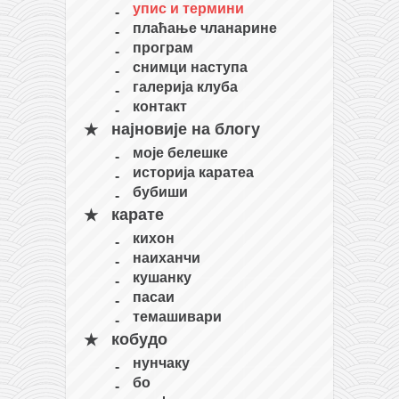
упис и термини
плаћање чланарине
програм
снимци наступа
галерија клуба
контакт
најновије на блогу
моје белешке
историја каратеа
бубиши
карате
кихон
наиханчи
кушанку
пасаи
темашивари
кобудо
нунчаку
бо