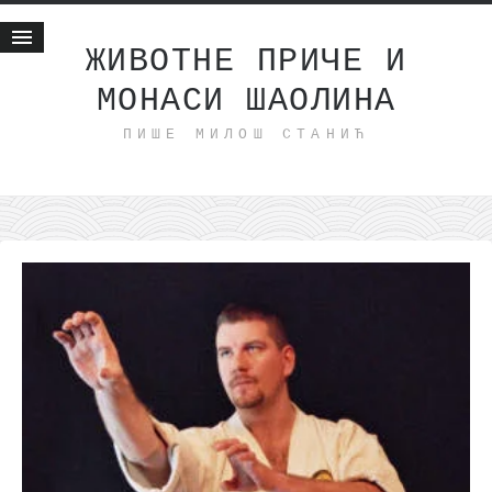
ЖИВОТНЕ ПРИЧЕ И
МОНАСИ ШАОЛИНА
Почетна
ПИШЕ МИЛОШ СТАНИЋ
Животне приче
најновије на блогу
интернет пословање
исхраном до здравља
мој хаику
моменти и места
бонус садржај
светлопис
законоправило
духовни отац