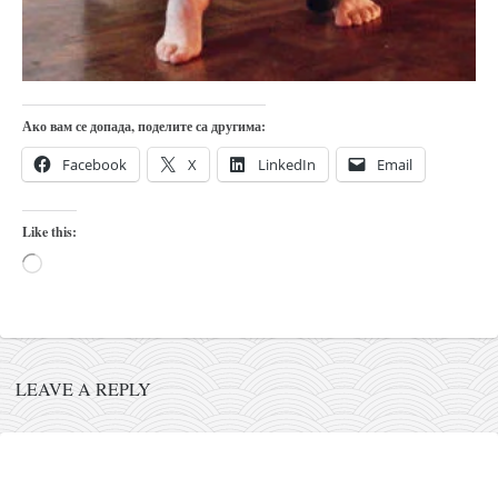
кихон
наиханчи
кушанку
Ако вам се допада, поделите са другима:
пасаи
Facebook
X
LinkedIn
Email
темашивари
кобудо
Like this:
нунчаку
Loading…
бо
тонфа
саи
LEAVE A REPLY
тимбеи рочин
тсунами дојо
програм