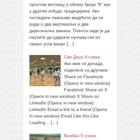
простом витлању у облику броја ”8” као
у другим кобудо традицијама. Ако
погледате пажљиво видећете да се
ради о два вертикална и два
дијагонална замаха. Поента овде је да
научите да ударате нунчаку-ом из
сваког угла вашег
[…]
Сви Доџо 4 слика
Ако вам се допада,
поделите са другима:
Share on Facebook
(Opens in new window)
Facebook Share on X
(Opens in new window) X Share on
LinkedIn (Opens in new window)
LinkedIn Email a link to a friend (Opens
in new window) Email Like this:Like
Loading…
[…]
Вежбач 5 слика