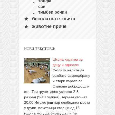
тонфа
саи
тимбеи рочин
бесплатна е-књига
животне приче
НОВИ ТЕКСТОВИ:
Школа каратеа за
децу и одрасле
Уколико желите да
вежбате самоодбрану
и стари карате са
Окинаве добродошли
сте! Три групе: деца узраста 2-3
разред (9-10 година), термин уто-чет
20.00 Имамо још пар слободних места
у групи. почетници старији од 15
година могу да бирају да ли ће