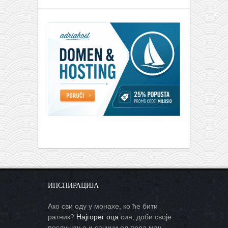
ИНСПИРАЦИЈА
Ако сви оду у монахе, ко ће бити
ратник?
Најгорег оца
син, доби своје
послушање и сачини од пера мач.