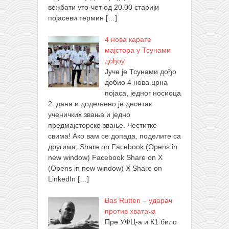
вежбати уто-чет од 20.00 старији
појасеви термин
[…]
4 нова карате
мајстора у Тсунами
дођоу
Јуче је Тсунами дођо
добио 4 нова црна
појаса, једног носиоца
2. дана и додељено је десетак
ученичких звања и једно
предмајсторско звање. Честитке
свима! Ако вам се допада, поделите са
другима: Share on Facebook (Opens in
new window) Facebook Share on X
(Opens in new window) X Share on
LinkedIn
[…]
Bas Rutten – ударач
против хватача
Пре УФЦ-а и К1 било