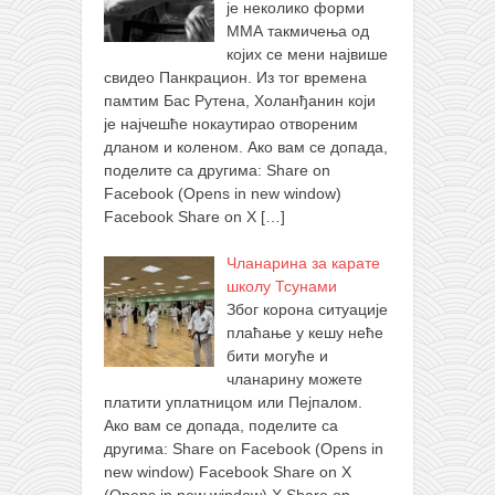
је неколико форми
ММА такмичења од
којих се мени највише
свидео Панкрацион. Из тог времена
памтим Бас Рутена, Холанђанин који
је најчешће нокаутирао отвореним
дланом и коленом. Ако вам се допада,
поделите са другима: Share on
Facebook (Opens in new window)
Facebook Share on X
[…]
Чланарина за карате
школу Тсунами
Због корона ситуације
плаћање у кешу неће
бити могуће и
чланарину можете
платити уплатницом или Пејпалом.
Ако вам се допада, поделите са
другима: Share on Facebook (Opens in
new window) Facebook Share on X
(Opens in new window) X Share on