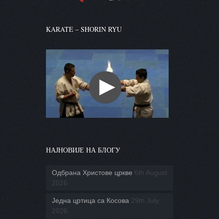
KARATE – SHORIN RYU
НАЈНОВИЈЕ НА БЛОГУ
Одбрана Христове цркве
6th August
2026
Једна цртица са Косова
29th July
2026