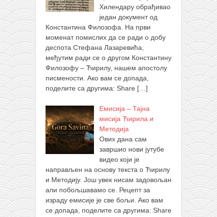
Хилендару обрађивао
један документ од
Константина Филозофа. На први
моменат помислих да се ради о добу
деспота Стефана Лазаревића,
међутим ради се о другом Константину
Филозофу – Ћирилу, нашем апостолу
писмености. Ако вам се допада,
поделите са другима: Share
[…]
Емисија – Тајна
мисија Ћирила и
Методија
Ових дана сам
завршио нови јутубе
видео који је
направљен на основу текста о Ћирилу
и Методију. Још увек нисам задовољан
али побољшавамо се. Рецепт за
израду емисије је све бољи. Ако вам
се допада, поделите са другима: Share