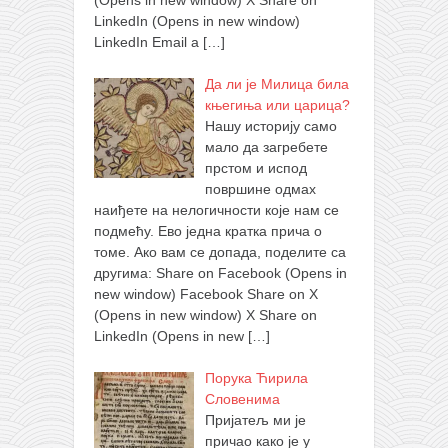
(Opens in new window) X Share on
LinkedIn (Opens in new window)
LinkedIn Email a
[…]
Да ли је Милица била
књегиња или царица?
Нашу историју само
мало да загребете
прстом и испод
површине одмах
наиђете на нелогичности које нам се
подмећу. Ево једна кратка прича о
томе. Ако вам се допада, поделите са
другима: Share on Facebook (Opens in
new window) Facebook Share on X
(Opens in new window) X Share on
LinkedIn (Opens in new
[…]
Порука Ћирила
Словенима
Пријатељ ми је
причао како је у