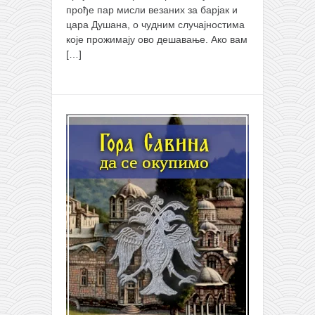
прође пар мисли везаних за барјак и
цара Душана, о чудним случајностима
које прожимају ово дешавање. Ако вам
[…]