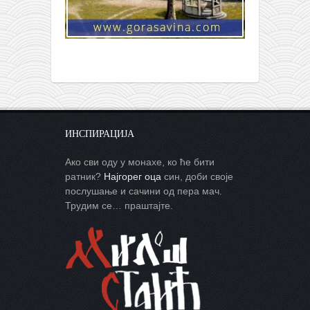
ИНСПИРАЦИЈА
Ако сви оду у монахе, ко ће бити
ратник?
Најгорег оца
син, доби своје
послушање и сачини од пера мач.
Трудим се… праштајте.