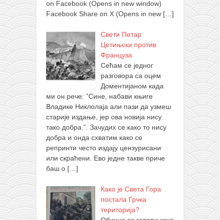
on Facebook (Opens in new window)
Facebook Share on X (Opens in new
[…]
Свети Петар
Цетињски против
Француза
Сећам се једног
разговора са оцем
Доментијаном када
ми он рече: ”Сине, набави књиге
Владике Никлолаја али пази да узмеш
старије издање, јер ова новија нису
тако добра.”. Зачудих се како то нису
добра и онда схватим како се
репринти често издају цензурисани
или скраћени. Ево једне такве приче
баш о
[…]
Како је Света Гора
постала Грчка
територија?