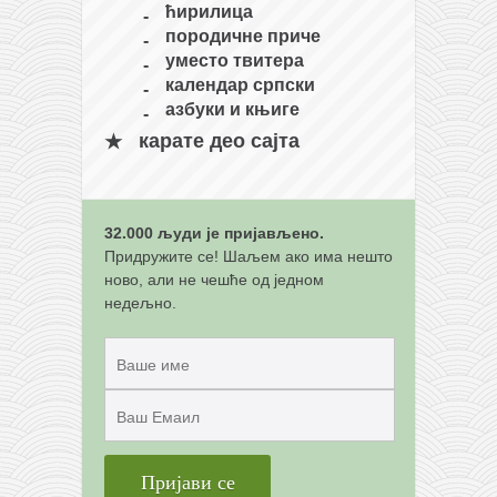
снимци наступа
ћирилица
породичне приче
галерија клуба
уместо твитера
чланарина
календар српски
азбуки и књиге
контакт
карате део сајта
бесплатна е-књига
термини тренинга
моја прича
32.000 људи је пријављено.
моја прича
Придружите се! Шаљем ако има нешто
ново, али не чешће од једном
фотке
недељно.
контакт