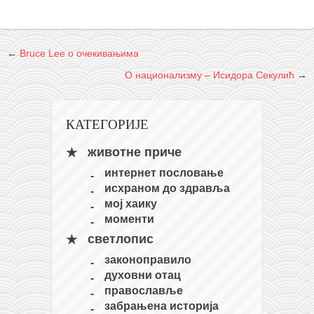
кихон
наиханчи
←
Bruce Lee о очекивањима
кушанку
О национализму – Исидора Секулић
→
пасаи
темашивари
КАТЕГОРИЈЕ
кобудо
животне приче
нунчаку
интернет пословање
бо
исхраном до здравља
тонфа
мој хаику
моменти
саи
светлопис
тимбеи рочин
законоправило
тсунами дојо
духовни отац
православље
програм
забрањена историја