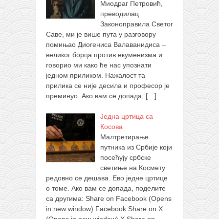
Миодраг Петровић,
преводилац
Законоправила Светог
Саве, ми је више пута у разговору
помињао Диогениса Валаванидиса –
великог борца против екуменизма и
говорио ми како ће нас упознати
једном приликом. Нажалост та
прилика се није десила и професор је
преминуо. Ако вам се допада,
[…]
Једна цртица са
Косова
Малтретирање
путника из Србије који
посећују србске
светиње на Космету
редовно се дешава. Ево једне цртице
о томе. Ако вам се допада, поделите
са другима: Share on Facebook (Opens
in new window) Facebook Share on X