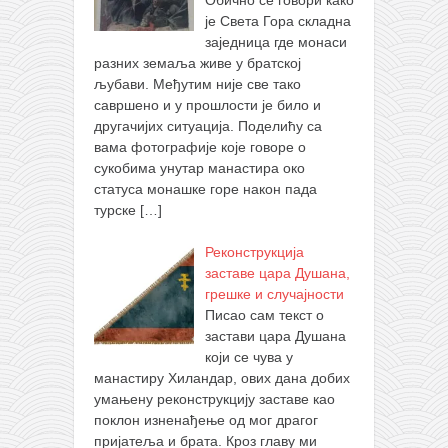
Обично се говори како
је Света Гора складна
заједница где монаси
разних земаља живе у братској
љубави. Међутим није све тако
савршено и у прошлости је било и
другачијих ситуација. Поделићу са
вама фотографије које говоре о
сукобима унутар манастира око
статуса монашке горе након пада
турске
[…]
Реконструкција
заставе цара Душана,
грешке и случајности
Писао сам текст о
застави цара Душана
који се чува у
манастиру Хиландар, ових дана добих
умањену реконструкцију заставе као
поклон изненађење од мог драгог
пријатеља и брата. Кроз главу ми