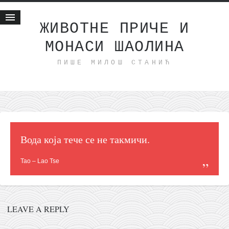
ЖИВОТНЕ ПРИЧЕ И
МОНАСИ ШАОЛИНА
Почетна
ПИШЕ МИЛОШ СТАНИЋ
Животне приче
најновије на блогу
интернет пословање
исхраном до здравља
мој хаику
Вода која тече се не такмичи.
моменти и места
Тао – Lao Tse
бонус садржај
светлопис
законоправило
LEAVE A REPLY
духовни отац