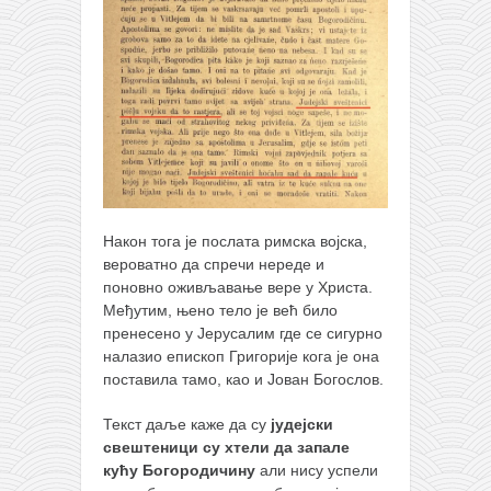
Након тога је послата римска војска,
вероватно да спречи нереде и
поновно оживљавање вере у Христа.
Међутим, њено тело је већ било
пренесено у Јерусалим где се сигурно
налазио епископ Григорије кога је она
поставила тамо, као и Јован Богослов.
Текст даље каже да су
јудејски
свештеници су хтели да запале
кућу Богородичину
али нису успели