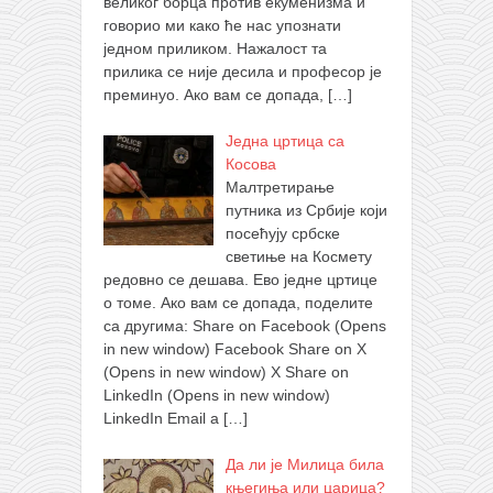
великог борца против екуменизма и
говорио ми како ће нас упознати
једном приликом. Нажалост та
прилика се није десила и професор је
преминуо. Ако вам се допада,
[…]
Једна цртица са
Косова
Малтретирање
путника из Србије који
посећују србске
светиње на Космету
редовно се дешава. Ево једне цртице
о томе. Ако вам се допада, поделите
са другима: Share on Facebook (Opens
in new window) Facebook Share on X
(Opens in new window) X Share on
LinkedIn (Opens in new window)
LinkedIn Email a
[…]
Да ли је Милица била
књегиња или царица?