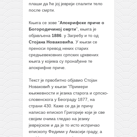
плаши да ће јој јевреји спалити тело
кихон
после смрти.
наиханчи
Књига се зове ”
Апокрифске приче о
кушанку
Богородичиној смрти
”, књига је
објављена
1886
. у Загребу и то од
пасаи
Стојана Новаковића
. У књизи се
темашивари
преноси превод неких старих
средњевековних српских црквених
кобудо
књига у којима су пронађене те
нунчаку
апокрифне приче.
бо
Текст је првобитно објавио Стојан
тонфа
Новаковић у књизи ”Примери
књижевности и језика старога и српско-
саи
словенскога у Београду 1877, на
страни 430. Каже се да је причу
тимбеи рочин
написао епископ Григорије који је све
тсунами дојо
својим очима гледао на језику
јеврејском и да је то исто испричао
програм
епископу Федими у Амасији граду, а