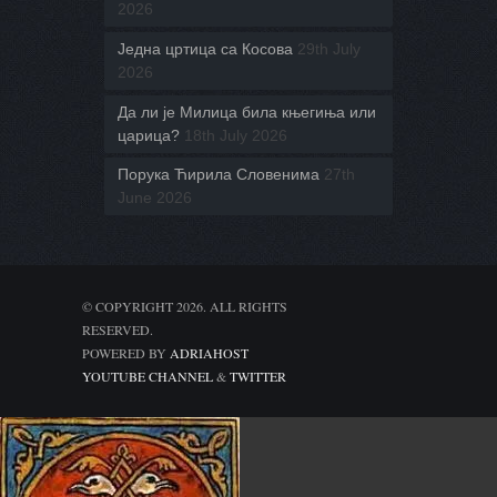
2026
Једна цртица са Косова
29th July
2026
Да ли је Милица била књегиња или
царица?
18th July 2026
Порука Ћирила Словенима
27th
June 2026
© COPYRIGHT 2026. ALL RIGHTS
RESERVED.
POWERED BY
ADRIAHOST
YOUTUBE CHANNEL
&
TWITTER