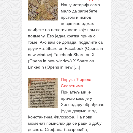
Нашу историју само
мало да загребете
прстом и испод
површине одмах
наиђете на нелогичности које нам се
подмећу. Ево једна кратка прича о
томе. Ако вам се допада, поделите са
другима: Share on Facebook (Opens in
new window) Facebook Share on X
(Opens in new window) X Share on
LinkedIn (Opens in new
[…]
Порука Ћирила
Словенима
Пријатељ ми је
причао како је у
Хилендару обрађивао
један документ од
Константина Филозофа. На први
моменат помислих да се ради о добу
деспота Стефана Лазаревића,