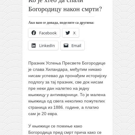
православље
Богородицу након смрти?
забрањена историја
ћирилица
Ако вам се допада, поделите са другима:
породичне приче
Facebook
X
прота Воја
LinkedIn
Email
уместо твитера
календар српски
Празник Успења Пресвете Богородице
је слава Хиландара, међутим никако
азбуки и књиге
нисам успевао да пронађем историјску
Окинава карате
подлогу за тај празник, све док нисам
пре неки дан налетео на једну
најновије на блогу
књижицу у антикварници. То је малена
моје белешке
књижица од свега неколико пожутелих
страница из 1886. године, а платио
историја каратеа
сам је 20 евра.
бубиши
У књижици се помиње како
карате
Богородица пред смрт прича како се