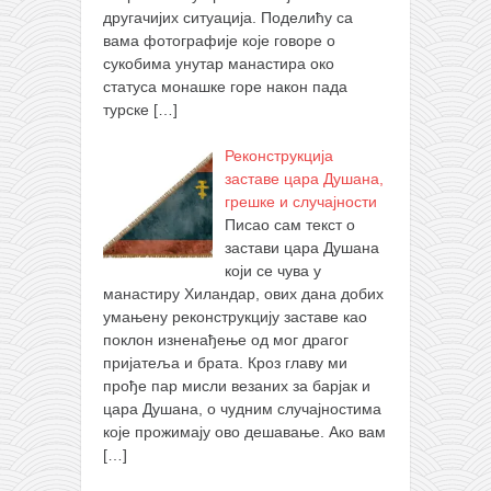
другачијих ситуација. Поделићу са
вама фотографије које говоре о
сукобима унутар манастира око
статуса монашке горе након пада
турске
[…]
Реконструкција
заставе цара Душана,
грешке и случајности
Писао сам текст о
застави цара Душана
који се чува у
манастиру Хиландар, ових дана добих
умањену реконструкцију заставе као
поклон изненађење од мог драгог
пријатеља и брата. Кроз главу ми
прође пар мисли везаних за барјак и
цара Душана, о чудним случајностима
које прожимају ово дешавање. Ако вам
[…]