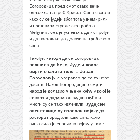
Богородица пред смрт свако вече
одлазила на гроб Христа Сина свога и
како су се јудеји због тога узнемирили
и поставили страже око гробља.
Међутим, она је успевала да их прође
и да наставља да долази на гроб свога
сина.
Такође, наводи да се Богородица
плашила да ће јој Јудеји после
смрти спалити тело
, а
Јован
Богослов
ју је уверавао да се то неће
десити. Након Богородицине смрти
народ је долазио
у њену кућу
у којој је
живела и додиривао зидове куће и
многи су се тако излечили.
Јудејски
свештеници су послали војску
да
растера народ али како спис каже
виша сила је спречила војску у томе.