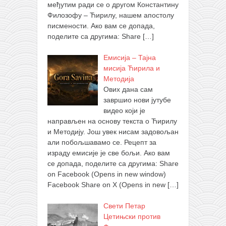
међутим ради се о другом Константину
Филозофу – Ћирилу, нашем апостолу
писмености. Ако вам се допада,
поделите са другима: Share
[…]
Емисија – Тајна
мисија Ћирила и
Методија
Ових дана сам
завршио нови јутубе
видео који је
направљен на основу текста о Ћирилу
и Методију. Још увек нисам задовољан
али побољшавамо се. Рецепт за
израду емисије је све бољи. Ако вам
се допада, поделите са другима: Share
on Facebook (Opens in new window)
Facebook Share on X (Opens in new
[…]
Свети Петар
Цетињски против