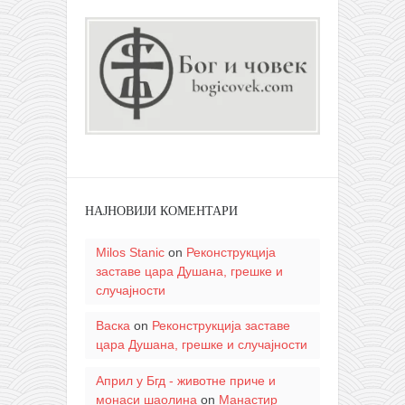
НАЈНОВИЈИ КОМЕНТАРИ
Milos Stanic
on
Реконструкција
заставе цара Душана, грешке и
случајности
Васка
on
Реконструкција заставе
цара Душана, грешке и случајности
Април у Бгд - животне приче и
монаси шаолина
on
Манастир