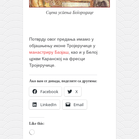
Сцена успења Богородице
Потврду овог предања имамо у
објашњењу иконе Тројеручице у
манастриру Базјаш
, као и у Белој
цркви Каранској на фресци
Тројеручице.
Ако вам се допада, поделите са другима:
Facebook
X
LinkedIn
Email
Like this:
Loading…