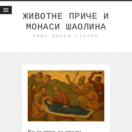
ЖИВОТНЕ ПРИЧЕ И
МОНАСИ ШАОЛИНА
Почетна
ПИШЕ МИЛОШ СТАНИЋ
Животне приче
најновије на блогу
интернет пословање
исхраном до здравља
мој хаику
моменти и места
бонус садржај
светлопис
законоправило
духовни отац
Ко је хтео да спали