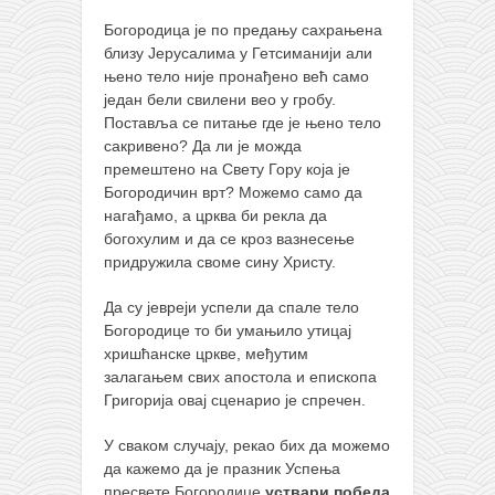
Богородица је по предању сахрањена
близу Јерусалима у Гетсиманији али
њено тело није пронађено већ само
један бели свилени вео у гробу.
Поставља се питање где је њено тело
сакривено? Да ли је можда
премештено на Свету Гору која је
Богородичин врт? Можемо само да
нагађамо, а црква би рекла да
богохулим и да се кроз вазнесење
придружила своме сину Христу.
Да су јевреји успели да спале тело
Богородице то би умањило утицај
хришћанске цркве, међутим
залагањем свих апостола и епископа
Григорија овај сценарио је спречен.
У сваком случају, рекао бих да можемо
да кажемо да је празник Успења
пресвете Богородице
уствари победа