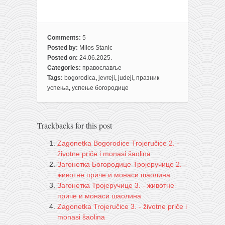
Comments:
5
Posted by:
Milos Stanic
Posted on:
24.06.2025.
Categories:
православље
Tags:
bogorodica
,
jevreji
,
judeji
,
празник
успења
,
успење богородице
Trackbacks for this post
Zagonetka Bogorodice Trojeručice 2. -
životne priče i monasi šaolina
Загонетка Богородице Тројеручице 2. -
животне приче и монаси шаолина
Загонетка Тројеручице 3. - животне
приче и монаси шаолина
Zagonetka Trojeručice 3. - životne priče i
monasi šaolina