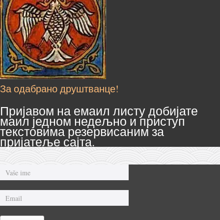
За одабрано друштванце!
Пријавом на емаил листу добијате
маил једном недељно и приступ
текстовима резервисаним за
пријатеље сајта.