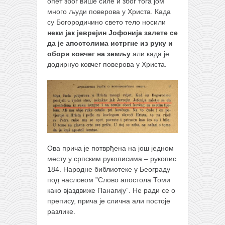
опет због више силе и због тога јом
много људи поверова у Христа. Када
су Богородичино свето тело носили
неки јак јеврејин Јофонија залете се
да је апостолима истргне из руку и
обори ковчег на земљу
али када је
додирнуо ковчег поверова у Христа.
Ова прича је потврђена на још једном
месту у српским рукописима – рукопис
184. Народне библиотеке у Београду
под насловом ”Слово апостола Томи
како вјаздвиже Панагију”. Не ради се о
препису, прича је слична али постоје
разлике.