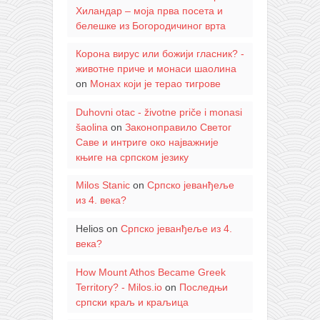
Хиландар – моја прва посета и
белешке из Богородичиног врта
Корона вирус или божији гласник? -
животне приче и монаси шаолина
on
Монах који је терао тигрове
Duhovni otac - životne priče i monasi
šaolina
on
Законоправило Светог
Саве и интриге око најважније
књиге на српском језику
Milos Stanic
on
Српско јеванђеље
из 4. века?
Helios
on
Српско јеванђеље из 4.
века?
How Mount Athos Became Greek
Territory? - Milos.io
on
Последњи
српски краљ и краљица