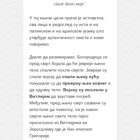
спале тело моје”
У тој књизи цела прича је истоветна,
сва лица и редослед су исти и на
латинском и на арапском језику што
утврђује аутентичност текста о коме
говоримо.
Дакле да резимирамо. Богородица се
пред смрт бојала да ће јевреји њено
тело спалити после смрти. Јевреји су
слали војску да
спале њену кућу
,
покушали су да
преврну њен ковчег
и
да одузму тело.
Војску су послали у
Витлејем
да зауставе погреб.
Међутим, пред њену смрт сазвани су
апостоли да помогну, па је након
смрти њено свето тело тајно
пресељено из Витлајема ка
Јерусалиму где је био епископ
Григорије.