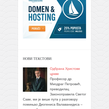
НОВИ ТЕКСТОВИ:
Одбрана Христове
цркве
Професор др.
Миодраг Петровић,
преводилац
Законоправила Светог
Саве, ми је више пута у разговору
помињао Диогениса Валаванидиса –