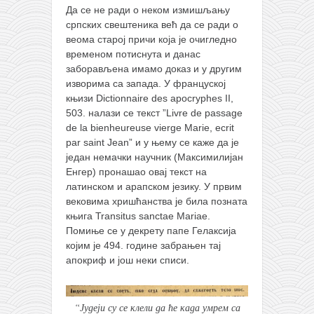
Да се не ради о неком измишљању
српских свештеника већ да се ради о
веома старој причи која је очигледно
временом потиснута и данас
заборављена имамо доказ и у другим
изворима са запада. У француској
књизи Dictionnaire des apocryphes II,
503. налази се текст ”Livre de passage
de la bienheureuse vierge Marie, ecrit
par saint Jean” и у њему се каже да је
један немачки научник (Максимилијан
Енгер) пронашао овај текст на
латинском и арапском језику. У првим
вековима хришћанства је била позната
књига Transitus sanctae Mariae.
Помиње се у декрету папе Гелаксија
којим је 494. године забрањен тај
апокриф и још неки списи.
“Јудеји су се клели да ће када умрем са