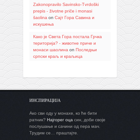
Zakonopravilo Savinsko-Tvrdoški
prepis - životne priče i monasi
šaolina
on
Сајт Гора Савина и
искушења
Како је Света Гора постала Грчка
територија? - животне приче и
монаси шаолина
on
Последњи
српски краљ и краљица
ИНСПИРАЦИЈА
Ако сви оду у монахе, ко ће бити
ратник?
Најгорег оца
син, доби своје
послушање и сачини од пера мач.
Трудим се… праштајте.