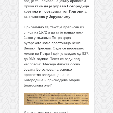
снимци наступа
овај је то написао на језику арапском.
Прича каже
да је управо Богородица
галерија клуба
крстила и поставила тог Григорија
чланарина
за епископа у Јерусалиму
.
контакт
Оригинално тај текст је преписан из
списа из 1572 и да га је нашао неки
бесплатна е-књига
Јаков у књигама Петра цара
термини тренинга
бугарскога коме престоница беше
Велики Преслав. Овде се вероватно
моја прича
мисли на Петра I који је владао од 927.
моја прича
до 969. године. Текст се води под
насловом: ”Месеца Августа слово
фотке
Јована Богослова на успење
контакт
пресветле владичице наше
Богородице и приснодјеве Марие.
Благослови оче!”
У том тексту се каже како је