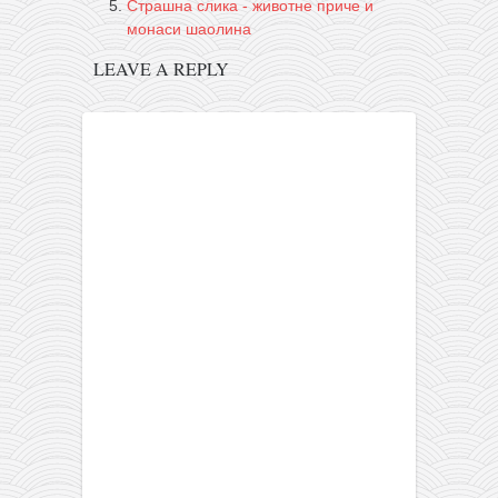
Страшна слика - животне приче и
монаси шаолина
LEAVE A REPLY