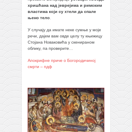
хришћана над јеврејима и римским
властима који су хтели да спале
њено тело
.
У случају да имате неке сумње у моје
речи, дајем вам овде целу ту књижицу
Стојана Новаковића у скенираном
облику, па проверите…
Апокрифне приче о Богородичиној
смрти – пдф