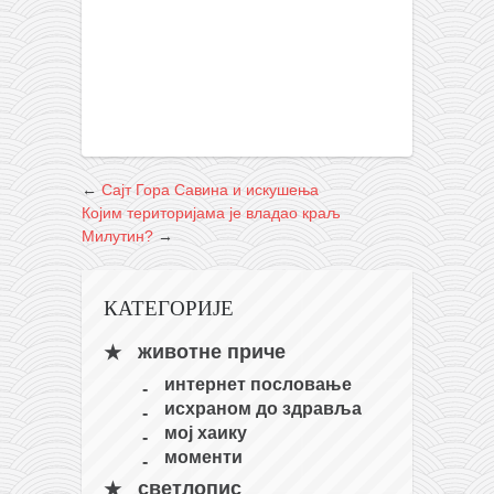
←
Сајт Гора Савина и искушења
Којим територијама је владао краљ
Милутин?
→
КАТЕГОРИЈЕ
животне приче
интернет пословање
исхраном до здравља
мој хаику
моменти
светлопис