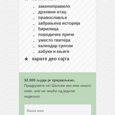
законоправило
духовни отац
православље
забрањена историја
ћирилица
породичне приче
уместо твитера
календар српски
азбуки и књиге
карате део сајта
32.000 људи је пријављено.
Придружите се! Шаљем ако има нешто
ново, али не чешће од једном
недељно.