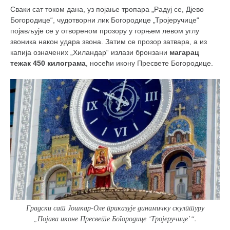
Сваки сат током дана, уз појање тропара „Радуј се, Дјево
Богородице“, чудотворни лик Богородице „Тројеручице“
појављује се у отвореном прозору у горњем левом углу
звоника након удара звона. Затим се прозор затвара, а из
капија означених „Хиландар“ излази бронзани
магарац
тежак 450 килограма
, носећи икону Пресвете Богородице.
Градски сат Јошкар-Оле приказује динамичку скулптуру
„Појава иконе Пресвете Богородице ‘Тројеручице’“.