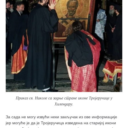
снимци наступа
галерија клуба
чланарина
контакт
бесплатна е-књига
термини тренинга
моја прича
моја прича
фотке
контакт
Приказ св. Николе са задње стране иконе Тројеручице у
Хилендару.
За сада не могу извући неки закључак из ове информације
јер могуће је да је Тројеручица изведена на старијој икони