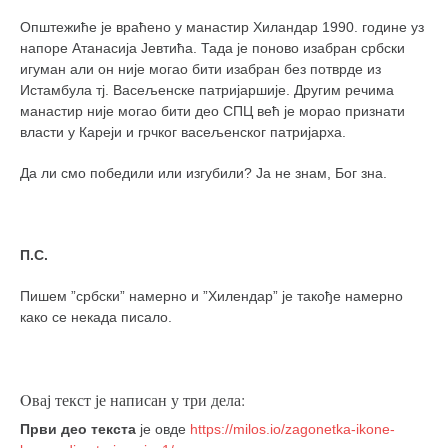
Општежиће је враћено у манастир Хиландар 1990. године уз
напоре Атанасија Јевтића. Тада је поново изабран србски
игуман али он није могао бити изабран без потврде из
Истамбула тј. Васељенске патријаршије. Другим речима
манастир није могао бити део СПЦ већ је морао признати
власти у Кареји и грчког васељенског патријарха.
Да ли смо победили или изгубили? Ја не знам, Бог зна.
П.С.
Пишем ”србски” намерно и ”Хилендар” је такође намерно
како се некада писало.
Oвај текст је написан у три дела:
Први део текста
је овде
https://milos.io/zagonetka-ikone-