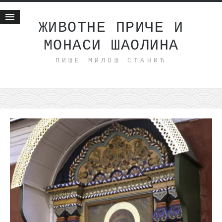
ЖИВОТНЕ ПРИЧЕ И
МОНАСИ ШАОЛИНА
Почетна
ПИШЕ МИЛОШ СТАНИЋ
Животне приче
најновије на блогу
интернет пословање
исхраном до здравља
мој хаику
моменти и места
бонус садржај
светлопис
законоправило
духовни отац