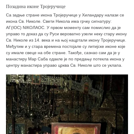
кихон
Позадина иконе Тројеручице
Са задње стране икона Тројеручице у Хиландару налази се
наиханчи
икона Св. Николе. Свети Никола има грчку сигнатуру:
кушанку
АГ(ΙОС) NIКОЛАОС. У првом моменту сам помислио да је
управо то доказ да су Руси вероватно узели неку стару икону
пасаи
Св. Николе из 14. века и на њој нацртали икону Тројеручице.
темашивари
Међутим и у стара времена постојале су литијске иконе које
су имале свеце на обе стране. Такође, сазнао сам да је у
кобудо
манастиру Мар Саба одакле је по предању потекла икона у
нунчаку
центру манастира управо црква Св. Николе што се уклапа.
бо
тонфа
саи
тимбеи рочин
тсунами дојо
програм