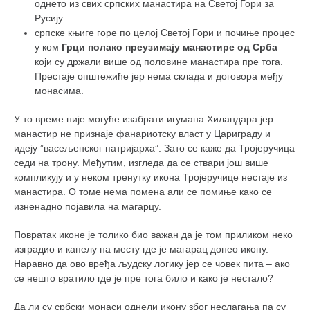
однето из свих српских манастира на Светој Гори за
Русију.
српске књиге горе по целој Светој Гори и почиње процес
у ком
Грци полако преузимају манастире од Срба
који су држали више од половине манастира пре тога.
Престаје општежиће јер нема склада и договора међу
монасима.
У то време није могуће изабрати игумана Хиландара јер
манастир не признаје фанариотску власт у Цариграду и
идеју ”васељенског патријарха”. Зато се каже да Тројеручица
седи на трону. Међутим, изгледа да се ствари још више
компликују и у неком тренутку икона Тројеручице нестаје из
манастира. О томе нема помена али се помиње како се
изненадно појавила на магарцу.
Повратак иконе је толико био важан да је том приликом неко
изградио и капелу на месту где је магарац донео икону.
Наравно да ово вређа људску логику јер се човек пита – ако
се нешто вратило где је пре тога било и како је нестало?
Да ли су србски монаси однели икону због неслагања па су