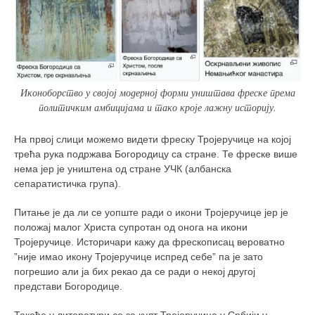
Иконоборство у својој модерној форми уништава фреске према
политичким амбицијама и тако кроје лажну историју.
На првој слици можемо видети фреску Тројеручице на којој
трећа рука подржава Богородицу са стране. Те фреске више
нема јер је уништена од стране УЧК (албанска
сепаратистичка група).
Питање је да ли се уопште ради о икони Тројеручице јер је
положај малог Христа супротан од онога на икони
Тројеручице. Историчари кажу да фрескописац вероватно
”није имао икону Тројеручице испред себе” па је зато
погрешио али ја бих рекао да се ради о некој другој
представи Богородице.
Такође у литератури се за култ Тројеручице у Србији у