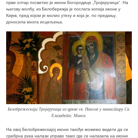
први олтар посветио је икони Богородице „Тројеручица“. На
његову молбу, из Белобережја је послата копија иконе у
Кијев, пред којом је молио утеху и која је, по предању,
доносила многа исцељења.
Белобрежескаја Тројеручица из цркве св. Николе у манастиру Св.
Елизабете, Минск.
На овој Белобрежескајој икони такође можемо видети да се
сребрна рука налази управо тамо где се налазила на икони