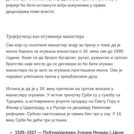
јевреји ће бити истакнуте вође комунизма у првим
деценијама нове власти.
Тројеручица као игуманија манастира
Сви који су посетили манастир знају за причу о томе да је
икона бирана за игумана манастира о 16. века све до 1990.
године. Каже се да бројно бугарско, руско, румунско и српско
братство није могло да се договори ко ће бити игуман
манастира па је зато за игумана проглашена икона. Ово је
наравно улепшана прича у хришћанском духу.
Истина је да је у 16. веку притисак на српске монахе у
манастиру огроман. У истом тренутку Срби су у сукобу са
Турцима, а истовремено језуити продиру на Свету Гору и
Фанар у Цариграду, а у Русији се дешавају Никонове
реформе. Србско светосавље је свима био трн у оку. У 16.
веку Срби ће дићи три устанка:
1526–1527 — Побуна/држава Јована Ненада („Црни