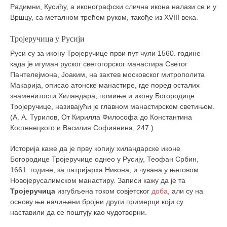
Радимни, Кусићу, а иконографски слична икона налази се и у
Вршцу, са металном трећом руком, такође из XVIII века.
Тројеручица у Русији
Руси су за икону Тројеручице први пут чули 1560. године
када је игуман руског светогорског манастира Светог
Пантелејмона, Јоаким, на захтев московског митрополита
Макарија, описао атонске манастире, где поред осталих
знаменитости Хиландара, помиње и икону Богородице
Тројеручице, називајући је главном манастирском светињом.
(А. А. Турилов, От Кирилла Философа до Константина
Костенецкого и Василия Софиянина, 247.)
Историја каже да је прву копију хиландарске иконе
Богородице Тројеручице однео у Русију, Теофан Србин,
1661. године, за патријарха Никона, и чувана у његовом
Новојерусалимском манастиру. Записи кажу да је та
Тројеручица
изгубљена током совјетског
доба
, али су на
основу ње начињени бројни други примерци који су
наставили да се поштују као чудотворни.