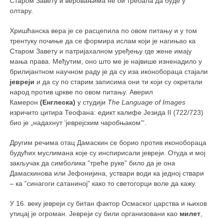
Старом Завету и веровањима не би требала да буде у
олтару.
Хришћанска вера је се расцепила по овом питању и у том
трентуку почиње да се формира ислам који је нагињао ка
Старом Завету и патријахалном уређењу где жене имају
мања права. Међутим, оно што ме је највише изненадило у
брилијантном научном раду је да су иза иконобораца стајали
јевреји
и да су по старим записима они ти који су окретали
народ против цркве по овом питању. Аверил
Камерон
(Енглеска)
у студији
The Language of Images
изричито цитира Теофана: едикт калифе Језида II (722/723)
био је „надахнут ‘јеврејским чаробњаком’“.
Другим речима отац Дамаскин се борио против иконобораца
будућих муслимана које су инспирисали јевреји. Отуда и мој
закључак да симболика ”треће руке” било да је она
Дамаскинова или Јефонијина, уствари води ка једној ствари
– ка ”синагоги сатаниној” како то светогорци воле да кажу.
У 16. веку јевреји су битан фактор Осмаског царства и њихов
утицај је огроман. Јевреји су били организовани као
милет
,