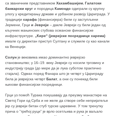
са званичним представником
Хахамбашијем.
Галатски
банкарски круг
и породица
Камондо
одиграли су крупну
улогу у кредитирању државе и урбаном развоју Цариграда. У
традицији
сарафа
(финансијера) били су заступљени
Јермени, Грци
и Јевреји
– дакле Јевреји су били један од
кључних мањинских стубова османске финансијске
инфраструктуре.
„Кире“ (јеврејске посреднице харема)
имале су директан приступ Султану и служиле су као канали
ка Венецији.
Солун
је вековима имао доминантно јеврејско
становништво; у 16–19. веку Јевреји су носили трговину и
индустрију града (до мере да је лука суботом практично
стајала). Одмах поред Фанара што је четврт у Цариграду
била је јеврејска четврт
Балат
, а они су понекад били
њихови финансијски посредници.
Грци уз помоћ Турака покушавају да преузму манастире на
Светој Гори од Срба и не желе да створе себи непријатеље
јер су јевреји битан стуб турске царевине. У том тренутку
прича о ”трећој руци” је врло осетљива и рука је ваљало