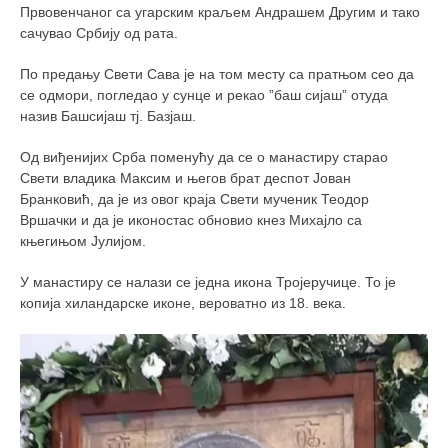
Првовенчаног са угарским краљем Андрашем Другим и тако
сачувао Србију од рата.
По предању Свети Сава је на том месту са пратњом сео да
се одмори, погледао у сунце и рекао ”баш сијаш” отуда
назив Башсијаш тј. Базјаш.
Од виђенијих Срба поменућу да се о манастиру старао
Свети владика Максим и његов брат деспот Јован
Бранковић, да је из овог краја Свети мученик Теодор
Вршачки и да је иконостас обновио кнез Михајло са
књегињом Јулијом.
У манастиру се налази се једна икона Тројеручице. То је
копија хиландарске иконе, вероватно из 18. века.