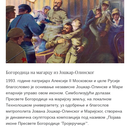
Богородица на магарцу из Јошкар-Олинског
1993. године патријарх Алексије II Московски и целе Русије
благословио је оснивање независне Јошкар-Олинске и Мари
епархије управо овом иконом. Симболизујући долазак
Пресвете Богородице на маријску земљу, на локалном
Технолошком универзитету, уз одобрење и благослов
митрополита Јована Јошкар-Олинског и Мариjског, створена
је динамична скулпторска композиција под називом „Појава
иконе Пресвете Богородице ‘Тројеручице’“.