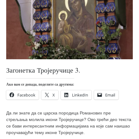
православље
забрањена историја
ћирилица
породичне приче
прота Воја
уместо твитера
календар српски
Загонетка Тројеручице 3.
азбуки и књиге
Окинава карате
Ако вам се допада, поделите са другима:
најновије на блогу
Facebook
X
LinkedIn
Email
моје белешке
Да ли знате да се царска породица Романових пре
историја каратеа
стрељања молила икони Тројеручице? Ово трећи део текста
бубиши
се бави интересантним информацијама на које сам наишао
проучавајући тему иконе Тројеручице.
карате