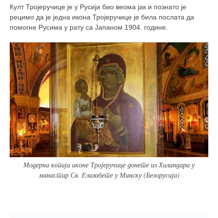
Култ Тројеручице је у Русији био веома јак и познато је
рецимо да је једна икона Тројеручице је била послата да
помогне Русима у рату са Јапаном 1904. године.
Модерна копија иконе Тројеручице донете из Хиландара у
манастир Св. Елизабете у Минску (Белорусија)