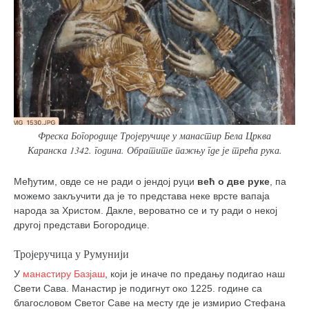
Фреска Богородице Тројеручице у манастир Бела Црква
Каранска 1342. година. Обратите пажњу где је трећа рука.
Међутим, овде се не ради о јендој руци
већ о две руке
, па
можемо закључити да је то представа неке врсте вапаја
народа за Христом. Дакле, вероватно се и ту ради о некој
другој представи Богородице.
Тројеручица у Румунији
У
манастиру Базјаш
, који је иначе по предању подигао наш
Свети Сава. Манастир је подигнут око 1225. године са
благословом Светог Саве на месту где је измирио Стефана