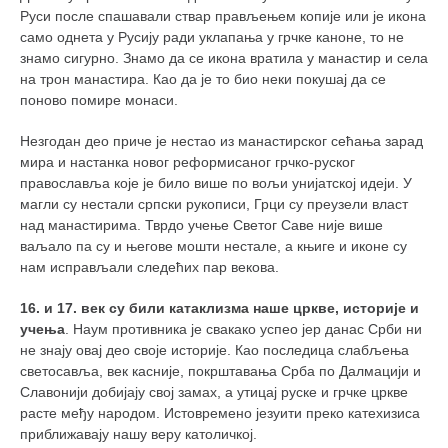
Руси после спашавали ствар прављењем копије или је икона
само однета у Русију ради уклапања у грчке каноне, то не
знамо сигурно. Знамо да се икона вратила у манастир и села
на трон манастира. Као да је то био неки покушај да се
поново помире монаси.
Незгодан део приче је нестао из манастирског сећања зарад
мира и настанка новог реформисаног грчко-руског
православља које је било више по вољи унијатској идеји. У
магли су нестали српски рукописи, Грци су преузели власт
над манастирима. Тврдо учење Светог Саве није више
ваљало па су и његове мошти нестале, а књиге и иконе су
нам исправљали следећих пар векова.
16. и 17. век су били катаклизма наше цркве, историје и
учења
. Наум противника је свакако успео јер данас Срби ни
не знају овај део своје историје. Као последица слабљења
светосавља, век касније, покрштавања Срба по Далмацији и
Славонији добијају свој замах, а утицај руске и грчке цркве
расте међу народом. Истовремено језуити преко катехизиса
приближавају нашу веру католичкој.