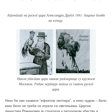
Атентат на руског цара Александра Другог 1881. бацање бомбе
на кочију.
Након убиства цара овакве разгледнице су кружиле
Москвом. Рабин жртвује петла са главом руског
цара.
Неко ће ово назвати ”ефектом лептира”, а неко чудом – било
како било не треба се играти са светињама. Царска
династија Романових је страдала у ритуалном убиству а