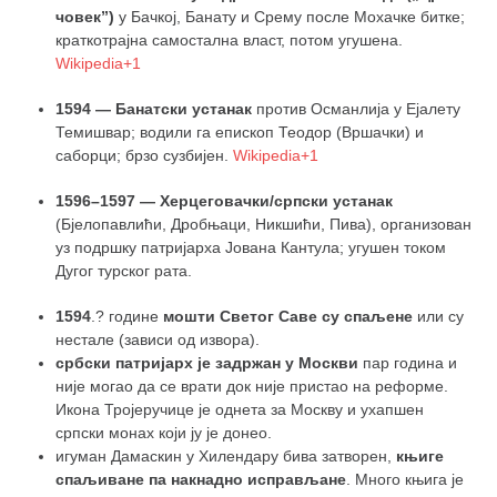
човек”)
у Бачкој, Банату и Срему после Мохачке битке;
краткотрајна самостална власт, потом угушена.
Wikipedia
+1
1594 — Банатски устанак
против Османлија у Ејалету
Темишвар; водили га епископ Теодор (Вршачки) и
саборци; брзо сузбијен.
Wikipedia
+1
1596–1597 — Херцеговачки/српски устанак
(Бјелопавлићи, Дробњаци, Никшићи, Пива), организован
уз подршку патријарха Јована Кантулa; угушен током
Дугог турског рата.
1594
.? године
мошти Светог Саве су спаљене
или су
нестале (зависи од извора).
србски патријарх је задржан у Москви
пар година и
није могао да се врати док није пристао на реформе.
Икона Тројеручице је однета за Москву и ухапшен
српски монах који ју је донео.
игуман Дамаскин у Хилендару бива затворен,
књиге
спаљиване па накнадно исправљане
. Много књига је