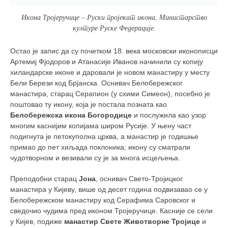
Икона Тројеручице – Руски пројекат икона, Министарство
културе Руске Федерације.
Остао је запис да су почетком 18. века московски иконописци
Артемиј Фјодоров и Атанасије Иванов начинили су копију
хиландарске иконе и даровали је новом манастиру у месту
Бели Берези код Брјанска. Оснивач Белобережског
манастира, старац Серапион (у схими Симеон), посебно је
поштовaо ту икону, која је постала позната као
Белобережска икона Богородице
и послужила као узор
многим каснијим копијама широм Русије. У њену част
подигнута је петокуполна црква, а манастир је годишње
примао до пет хиљада поклоника; икону су сматрали
чудотворном и везивали су је за многа исцељења.
Преподобни старац
Јона
, оснивач Свето-Тројицког
манастира у Кијеву, више од десет година подвизавао се у
Белобережском манастиру код Серафима Саровског и
сведочио чудима пред иконом Тројеручице. Касније се сели
у Кијев, подиже
манастир Свете Животворне Тројице
и