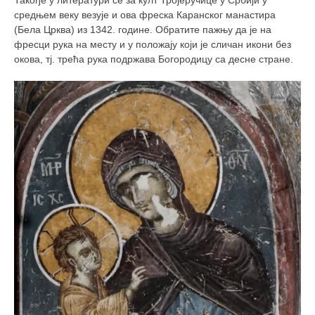
средњем веку везује и ова фреска Каранског манастира
(Бела Црква) из 1342. године. Обратите пажњу да је на
фресци рука на месту и у положају који је сличан икони без
окова, тј. трећа рука подржава Богородицу са десне стране.