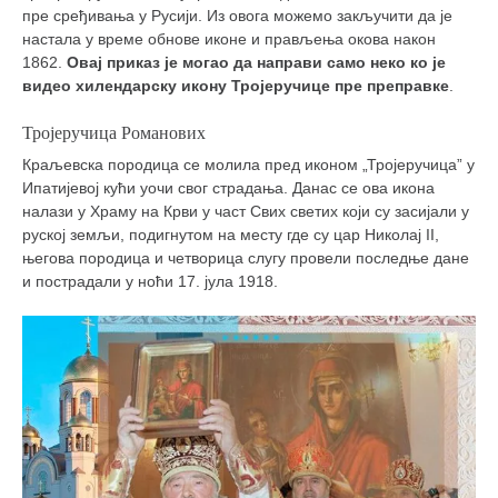
пре сређивања у Русији. Из овога можемо закључити да је
настала у време обнове иконе и прављења окова након
1862.
Овај приказ је могао да направи само неко ко је
видео хилендарску икону Тројеручице пре преправке
.
Тројеручица Романових
Краљевска породица се молила пред иконом „Тројеручица” у
Ипатијевој кући уочи свог страдања. Данас се ова икона
налази у Храму на Крви у част Свих светих који су засијали у
руској земљи, подигнутом на месту где су цар Николај II,
његова породица и четворица слугу провели последње дане
и пострадали у ноћи 17. јула 1918.