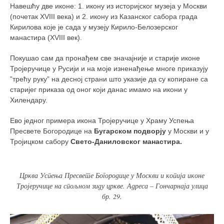
Навешћу две иконе: 1. икону из историјског музеја у Москви
(почетак XVIII века) и 2. икону из Казанског сабора града
Кирилова које је сада у музеју Кирило-Белозерског
манастира (XVIII век).
Покушао сам да пронађем све значајније и старије иконе
Тројеручице у Русији и на моје изненађење многе приказују
”трећу руку” на десној страни што указије да су копиране са
старијег приказа од оног који данас имамо на икони у
Хилендару.
Ево једног примера икона Тројеручице у Храму Успења
Пресвете Богородице на
Бугарском подворју
у Москви и у
Тројицком сабору
Свето-Даниловског манастира.
Црква Успења Пресвете Богородице у Москви и копија иконе
Тројеручице на спољном зиду цркве. Адреса – Гончарнаја улица
бр. 29.