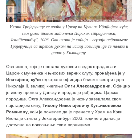
Икона Тројеручице се враћа у Цркву на Крви из Ипатијеве куће,
свог дома током заточења Царских страдалника,
Јекатеринбург, 2003. Ова икона је копија – верзија исправљене
Тројеручице са трећом руком на истој позицији где се налази и
данас у Хиландару.
Ова икона, која је постала духовни сведок страдања и
Царских мученика и њихових верних слугу, пронађена је у
Ипатијевој кући
од стране официра блиског сестри цара
Николаја II, великој кнегињи
Олги Александровни
. Официр
је икону пренео у Данску и предао је рођацима Царске
породице. Олга Александровна је икону завештала свом
најстаријем сину,
Тихону Николајевичу Куљиковском-
Романову
, који је пожелео да је пренесе у Храм на Крви.
Икона је стигла у Јекатеринбург 2003. године и данас је
доступна на поклоњење свим верницима.