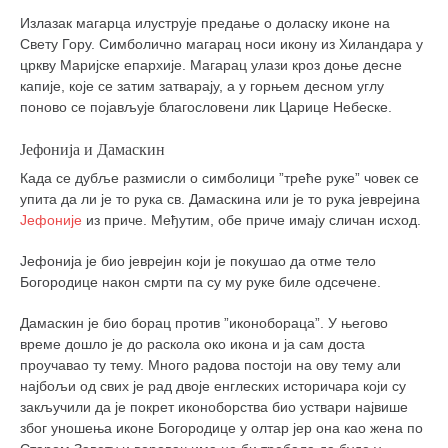
Излазак магарца илуструје предање о доласку иконе на
Свету Гору. Симболично магарац носи икону из Хиландара у
цркву Маријске епархије. Магарац улази кроз доње десне
капије, које се затим затварају, а у горњем десном углу
поново се појављује благословени лик Царице Небеске.
Јефонија и Дамаскин
Када се дубље размисли о симболици ”треће руке” човек се
упита да ли је то рука св. Дамаскина или је то рука јеврејина
Јефоније
из приче. Међутим, обе приче имају сличан исход.
Јефонија је био јеврејин који је покушао да отме тело
Богородице након смрти па су му руке биле одсечене.
Дамаскин је био борац против ”иконобораца”. У његово
време дошло је до раскола око икона и ја сам доста
проучавао ту тему. Много радова постоји на ову тему али
најбољи од свих је рад двоје енглеских историчара који су
закључили да је покрет иконоборства био уствари највише
због уношења иконе Богородице у олтар јер она као жена по