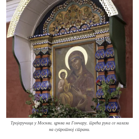
Тројеручица у Москви, црква на Гончару, трећа рука се налази
на супротној страни.