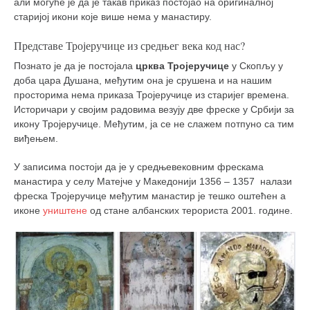
али могуће је да је такав приказ постојао на оригиналној
старијој икони које више нема у манастиру.
Представе Тројеручице из средњег века код нас?
Познато је да је постојала
црква Тројеручице
у Скопљу у
доба цара Душана, међутим она је срушена и на нашим
просторима нема приказа Тројеручице из старијег времена.
Историчари у својим радовима везују две фреске у Србији за
икону Тројеручице. Међутим, ја се не слажем потпуно са тим
виђењем.
У записима постоји да је у средњевековним фрескама
манастира у селу Матејче у Македонији 1356 – 1357 налази
фреска Тројеручице међутим манастир је тешко оштећен а
иконе
уништене
од стане албанских терориста 2001. године.