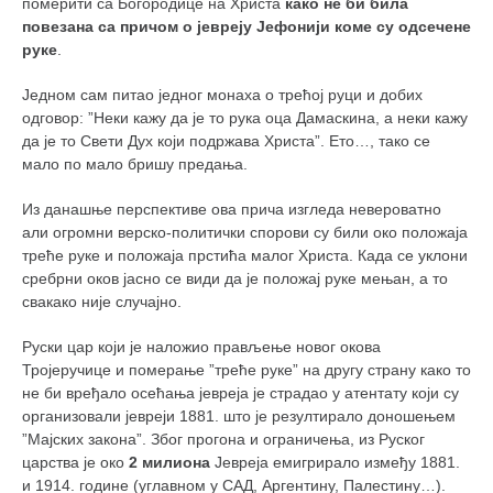
померити са Богородице на Христа
како не би била
повезана са причом о јевреју Јефонији коме су одсечене
руке
.
Једном сам питао једног монаха о трећој руци и добих
одговор: ”Неки кажу да је то рука оца Дамаскина, а неки кажу
да је то Свети Дух који подржава Христа”. Ето…, тако се
мало по мало бришу предања.
Из данашње перспективе ова прича изгледа невероватно
али огромни верско-политички спорови су били око положаја
треће руке и положаја прстића малог Христа. Када се уклони
сребрни оков јасно се види да је положај руке мењан, а то
свакако није случајно.
Руски цар који је наложио прављење новог окова
Тројеручице и померање ”треће руке” на другу страну како то
не би вређало осећања јевреја је страдао у атентату који су
организовали јевреји 1881. што је резултирало доношењем
”Мајских закона”. Због прогона и ограничења, из Руског
царства је око
2 милиона
Јевреја емигрирало између 1881.
и 1914. године (углавном у САД, Аргентину, Палестину…).