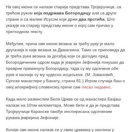
На овој икони се налази старија представа Тројеручице, са
трећом руком
која подржава Богородицу
али са друге
стране и са малим Исусом који држи
два прстића
. Што
указује на старију представу иконе о којој сам причао у
претходном тексту.
Међутим, прича ове иконе везана за трећу руку је мало
другачија и није везана за Дамаскина. Тамо се приповеда да
је трећа рука везана за догађај који се догодио пред
Богородичиним одром када је јеврејин Јефонија покушао да
преврне преминулу Богородицу, тада су му одсечене обе
руке и касније су му чудесно исцељене. (М. Јовановић,
Српски манастири у Банату, страна 81.) Игром случаја баш о
овој апокрифној словенској причи сам
писао недавно
.
Када мало размислим Бела Црква се од манастира Базјаш
налази на 10так километара. Може бити и да је представа
Тројеручице Каранске такође инспирисана одсеченим
рукама јеврејина Јефоније.
Копије ове иконе налазе се у свим црквама у околини у