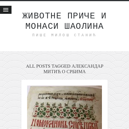
ЖИВОТНЕ ПРИЧЕ И
МОНАСИ ШАОЛИНА
Почетна
ПИШЕ МИЛОШ СТАНИЋ
Животне приче
најновије на блогу
интернет пословање
исхраном до здравља
ALL POSTS TAGGED АЛЕКСАНДАР
МИТИЋ О СРБИМА
мој хаику
моменти и места
бонус садржај
светлопис
законоправило
духовни отац