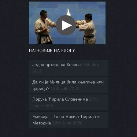
НАЈНОВИЈЕ НА БЛОГУ
Једна цртица са Косова
29th July
2026
Да ли је Милица била књегиња или
царица?
18th July 2026
Порука Ћирила Словенима
27th
June 2026
Емисија – Тајна мисија Ћирила и
Методија
12th June 2026