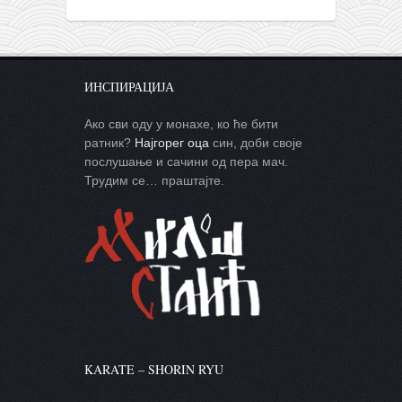
ИНСПИРАЦИЈА
Ако сви оду у монахе, ко ће бити
ратник?
Најгорег оца
син, доби своје
послушање и сачини од пера мач.
Трудим се… праштајте.
KARATE – SHORIN RYU