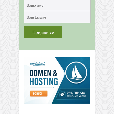
снимци наступа
галерија клуба
чланарина
контакт
бесплатна е-књига
термини тренинга
моја прича
моја прича
фотке
контакт