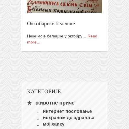
православље
забрањена историја
ћирилица
Октобарске белешке
породичне приче
Неке моје белешке у октобру…
Read
прота Воја
more…
уместо твитера
календар српски
азбуки и књиге
Окинава карате
најновије на блогу
КАТЕГОРИЈЕ
моје белешке
животне приче
историја каратеа
интернет пословање
бубиши
исхраном до здравља
мој хаику
карате