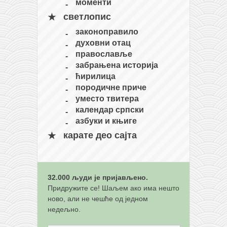
моменти
кихон
светлопис
наиханчи
законоправило
духовни отац
кушанку
православље
пасаи
забрањена историја
ћирилица
темашивари
породичне приче
кобудо
уместо твитера
календар српски
нунчаку
азбуки и књиге
бо
карате део сајта
тонфа
саи
тимбеи рочин
32.000 људи је пријављено.
Придружите се! Шаљем ако има нешто
тсунами дојо
ново, али не чешће од једном
недељно.
програм