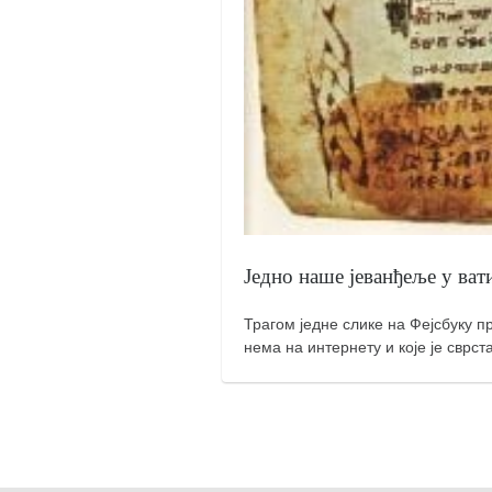
кихон
наиханчи
кушанку
пасаи
темашивари
кобудо
нунчаку
Једно наше јеванђеље у ват
бо
тонфа
Трагом једне слике на Фејсбуку 
саи
нема на интернету и које је сврст
тимбеи рочин
тсунами дојо
програм