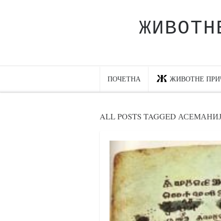
ЖИВОТН
Почетна
Животне приче
најновије на блогу
ПОЧЕТНА
ЖИВОТНЕ ПРИ
интернет пословање
исхраном до здравља
ALL POSTS TAGGED АСЕМАНИ
мој хаику
моменти и места
бонус садржај
светлопис
законоправило
духовни отац