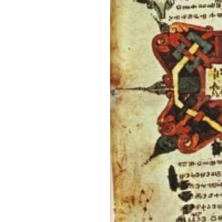
православље
забрањена историја
ћирилица
породичне приче
прота Воја
уместо твитера
календар српски
азбуки и књиге
Окинава карате
најновије на блогу
моје белешке
историја каратеа
бубиши
карате