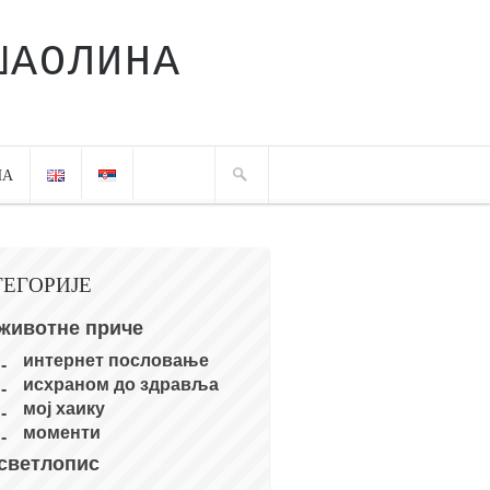
ШАОЛИНА
ЧА
ТЕГОРИЈЕ
животне приче
интернет пословање
исхраном до здравља
мој хаику
моменти
светлопис