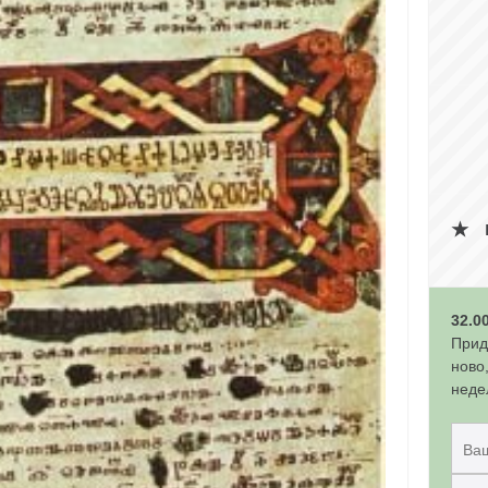
32.0
Прид
ново
неде