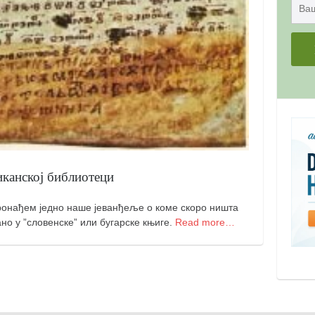
иканској библиотеци
пронађем једно наше јеванђеље о коме скоро ништа
ано у ”словенске” или бугарске књиге.
Read more…