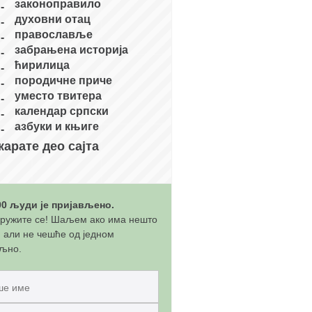
законоправило
духовни отац
православље
забрањена историја
ћирилица
породичне приче
уместо твитера
календар српски
азбуки и књиге
карате део сајта
00 људи је пријављено.
ружите се! Шаљем ако има нешто
, али не чешће од једном
љно.