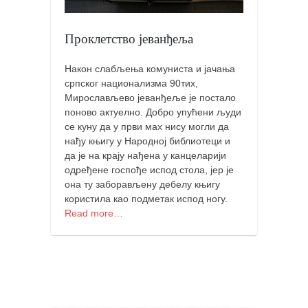
православље
забрањена историја
Проклетство јеванђеља
ћирилица
Након слабљења комуниста и јачања
породичне приче
српског национализма 90тих,
прота Воја
Мирослављево јеванђеље је постало
поново актуелно. Добро упућени људи
уместо твитера
се куну да у први мах нису могли да
календар српски
нађу књигу у Народној библиотеци и
да је на крају нађена у канцеларији
азбуки и књиге
одређене госпође испод стола, јер је
она ту заборављену дебелу књигу
Окинава карате
користила као подметак испод ногу.
најновије на блогу
Read more…
моје белешке
историја каратеа
бубиши
карате