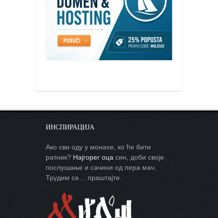
ИНСПИРАЦИЈА
Ако сви оду у монахе, ко ће бити
ратник?
Најгорег оца
син, доби своје
послушање и сачини од пера мач.
Трудим се… праштајте.