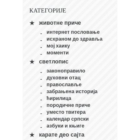
кихон
КАТЕГОРИЈЕ
наиханчи
животне приче
кушанку
интернет пословање
пасаи
исхраном до здравља
мој хаику
темашивари
моменти
кобудо
светлопис
нунчаку
законоправило
духовни отац
бо
православље
тонфа
забрањена историја
ћирилица
саи
породичне приче
тимбеи рочин
уместо твитера
календар српски
тсунами дојо
азбуки и књиге
програм
карате део сајта