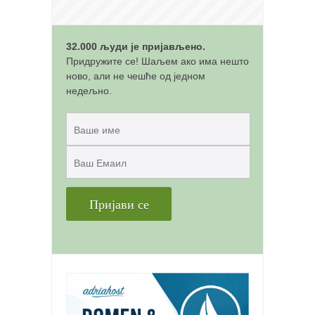
снимци наступа
галерија клуба
чланарина
32.000 људи је пријављено.
Придружите се! Шаљем ако има нешто
контакт
ново, али не чешће од једном
недељно.
бесплатна е-књига
термини тренинга
моја прича
моја прича
фотке
контакт