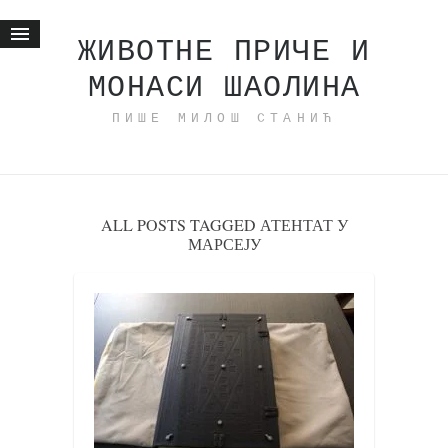
ЖИВОТНЕ ПРИЧЕ И
МОНАСИ ШАОЛИНА
Почетна
ПИШЕ МИЛОШ СТАНИЋ
Животне приче
најновије на блогу
интернет пословање
исхраном до здравља
ALL POSTS TAGGED АТЕНТАТ У
МАРСЕЈУ
мој хаику
моменти и места
бонус садржај
светлопис
законоправило
духовни отац