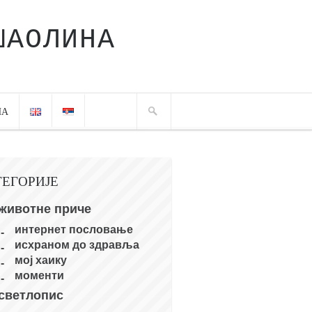
ШАОЛИНА
ЧА
ТЕГОРИЈЕ
животне приче
интернет пословање
исхраном до здравља
мој хаику
моменти
светлопис