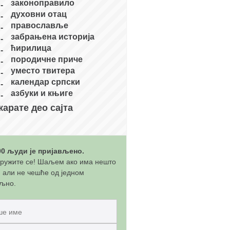
законоправило
духовни отац
православље
забрањена историја
ћирилица
породичне приче
уместо твитера
календар српски
азбуки и књиге
карате део сајта
00 људи је пријављено.
ружите се! Шаљем ако има нешто
, али не чешће од једном
љно.