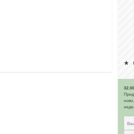
32.0
Прид
ново
неде