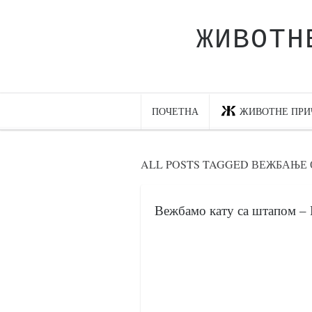
ЖИВОТН
Почетна
Животне приче
најновије на блогу
ПОЧЕТНА
ЖИВОТНЕ ПРИ
интернет пословање
исхраном до здравља
ALL POSTS TAGGED ВЕЖБАЊЕ
мој хаику
моменти и места
Вежбамо кату са штапом –
бонус садржај
светлопис
законоправило
духовни отац