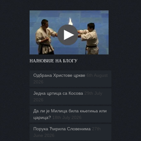
НАЈНОВИЈЕ НА БЛОГУ
Одбрана Христове цркве
6th August
2026
Једна цртица са Косова
29th July
2026
Да ли је Милица била књегиња или
царица?
18th July 2026
Порука Ћирила Словенима
27th
June 2026