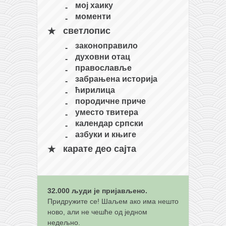
мој хаику
кихон
моменти
наиханчи
светлопис
кушанку
законоправило
духовни отац
пасаи
православље
темашивари
забрањена историја
ћирилица
кобудо
породичне приче
нунчаку
уместо твитера
календар српски
бо
азбуки и књиге
тонфа
карате део сајта
саи
тимбеи рочин
32.000 људи је пријављено.
тсунами дојо
Придружите се! Шаљем ако има нешто
програм
ново, али не чешће од једном
недељно.