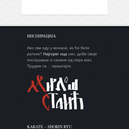
ИНСПИРАЦИЈА
Ако сви оду у монахе, ко ће бити
ратник?
Најгорег оца
син, доби своје
послушање и сачини од пера мач.
Трудим се… праштајте.
KARATE – SHORIN RYU