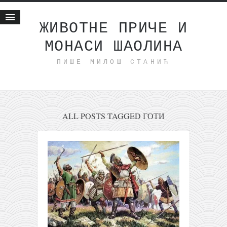
ЖИВОТНЕ ПРИЧЕ И
МОНАСИ ШАОЛИНА
Почетна
ПИШЕ МИЛОШ СТАНИЋ
Животне приче
најновије на блогу
интернет пословање
исхраном до здравља
ALL POSTS TAGGED ГОТИ
мој хаику
моменти и места
бонус садржај
светлопис
законоправило
духовни отац