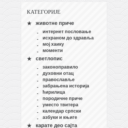
кихон
КАТЕГОРИЈЕ
наиханчи
животне приче
кушанку
интернет пословање
пасаи
исхраном до здравља
темашивари
мој хаику
моменти
кобудо
светлопис
нунчаку
законоправило
бо
духовни отац
православље
тонфа
забрањена историја
саи
ћирилица
породичне приче
тимбеи рочин
уместо твитера
тсунами дојо
календар српски
азбуки и књиге
програм
карате део сајта