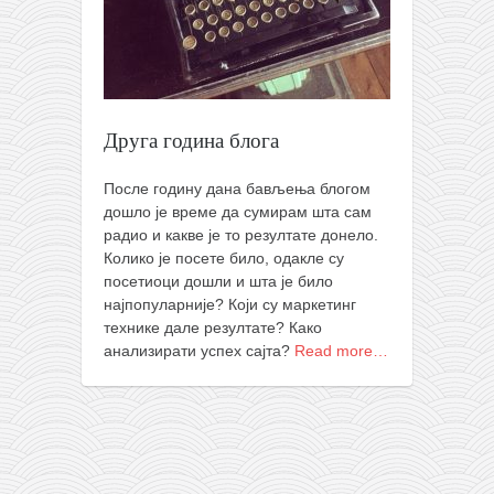
православље
забрањена историја
ћирилица
породичне приче
Друга година блога
прота Воја
уместо твитера
После годину дана бављења блогом
дошло је време да сумирам шта сам
календар српски
радио и какве је то резултате донело.
Колико је посете било, одакле су
азбуки и књиге
посетиоци дошли и шта је било
Окинава карате
најпопуларније? Који су маркетинг
технике дале резултате? Како
најновије на блогу
анализирати успех сајта?
Read more…
моје белешке
историја каратеа
бубиши
карате