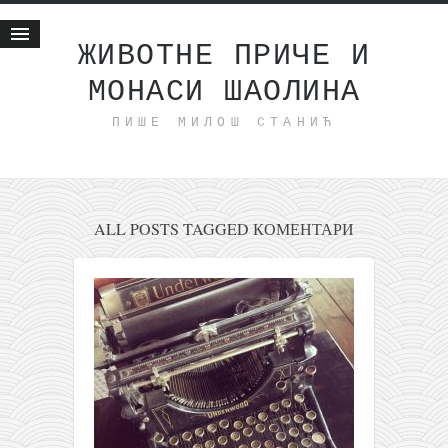
ЖИВОТНЕ ПРИЧЕ И
МОНАСИ ШАОЛИНА
Почетна
ПИШЕ МИЛОШ СТАНИЋ
Животне приче
најновије на блогу
интернет пословање
исхраном до здравља
ALL POSTS TAGGED КОМЕНТАРИ
мој хаику
моменти и места
бонус садржај
светлопис
законоправило
духовни отац