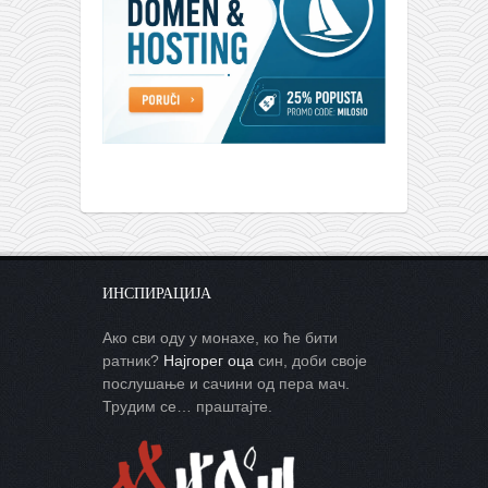
ИНСПИРАЦИЈА
Ако сви оду у монахе, ко ће бити
ратник?
Најгорег оца
син, доби своје
послушање и сачини од пера мач.
Трудим се… праштајте.