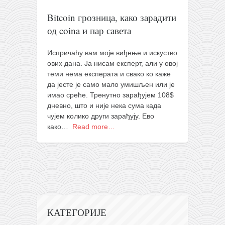
православље
Bitcoin грозница, како зарадити
забрањена историја
од coina и пар савета
ћирилица
породичне приче
Испричаћу вам моје виђење и искуство
ових дана. Ја нисам експерт, али у овој
прота Воја
теми нема експерата и свако ко каже
да јесте је само мало умишљен или је
уместо твитера
имао среће. Тренутно зарађујем 108$
календар српски
дневно, што и није нека сума када
чујем колико други зарађују. Ево
азбуки и књиге
како…
Read more…
Окинава карате
најновије на блогу
моје белешке
историја каратеа
бубиши
КАТЕГОРИЈЕ
карате