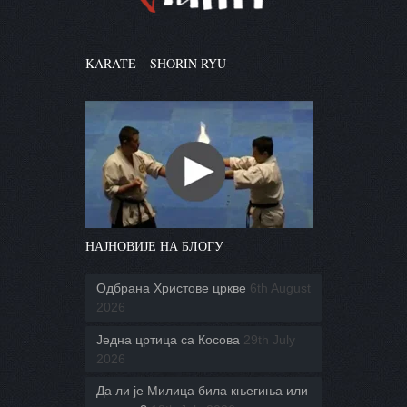
KARATE – SHORIN RYU
НАЈНОВИЈЕ НА БЛОГУ
Одбрана Христове цркве
6th August
2026
Једна цртица са Косова
29th July
2026
Да ли је Милица била књегиња или