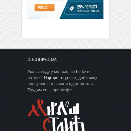
ИНСПИРАЦИЈА
Ако сви оду у монахе, ко ће бити
ратник?
Најгорег оца
син, доби своје
послушање и сачини од пера мач.
Трудим се… праштајте.