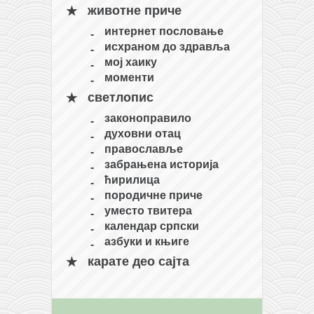
животне приче
кихон
интернет пословање
наиханчи
исхраном до здравља
кушанку
мој хаику
моменти
пасаи
светлопис
темашивари
законоправило
кобудо
духовни отац
православље
нунчаку
забрањена историја
бо
ћирилица
породичне приче
тонфа
уместо твитера
саи
календар српски
азбуки и књиге
тимбеи рочин
карате део сајта
тсунами дојо
програм