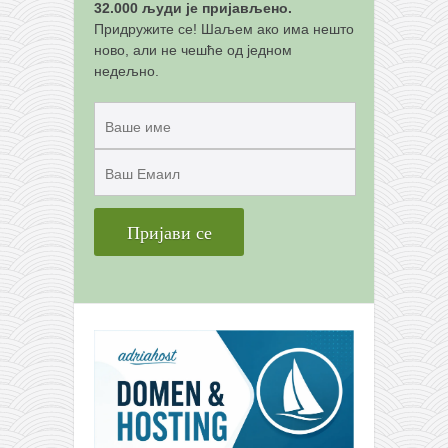
снимци наступа
32.000 људи је пријављено.
Придружите се! Шаљем ако има нешто
галерија клуба
ново, али не чешће од једном
чланарина
недељно.
контакт
бесплатна е-књига
термини тренинга
моја прича
моја прича
фотке
контакт