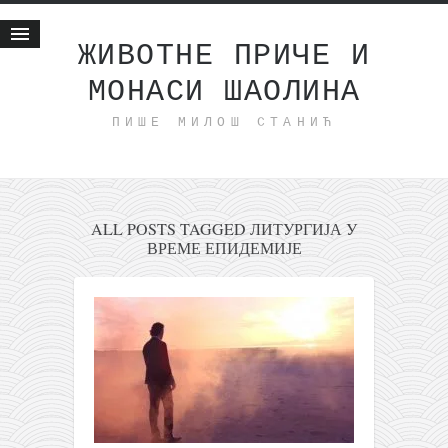
ЖИВОТНЕ ПРИЧЕ И
МОНАСИ ШАОЛИНА
Почетна
ПИШЕ МИЛОШ СТАНИЋ
Животне приче
најновије на блогу
интернет пословање
исхраном до здравља
ALL POSTS TAGGED ЛИТУРГИЈА У
ВРЕМЕ ЕПИДЕМИЈЕ
мој хаику
моменти и места
бонус садржај
светлопис
законоправило
духовни отац