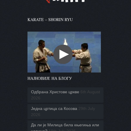
KARATE – SHORIN RYU
НАЈНОВИЈЕ НА БЛОГУ
Одбрана Христове цркве
6th August
2026
Једна цртица са Косова
29th July
2026
Да ли је Милица била књегиња или