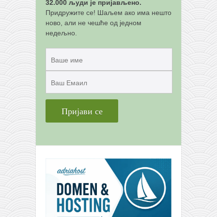
снимци наступа
32.000 људи је пријављено.
Придружите се! Шаљем ако има нешто
галерија клуба
ново, али не чешће од једном
чланарина
недељно.
контакт
бесплатна е-књига
термини тренинга
моја прича
моја прича
фотке
контакт