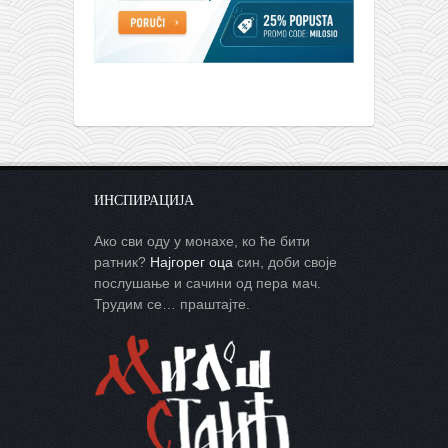
ИНСПИРАЦИЈА
Ако сви оду у монахе, ко ће бити
ратник?
Најгорег оца
син, доби своје
послушање и сачини од пера мач.
Трудим се… праштајте.