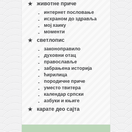
животне приче
кихон
интернет пословање
наиханчи
исхраном до здравља
кушанку
мој хаику
моменти
пасаи
светлопис
темашивари
законоправило
кобудо
духовни отац
православље
нунчаку
забрањена историја
бо
ћирилица
породичне приче
тонфа
уместо твитера
саи
календар српски
азбуки и књиге
тимбеи рочин
карате део сајта
тсунами дојо
програм