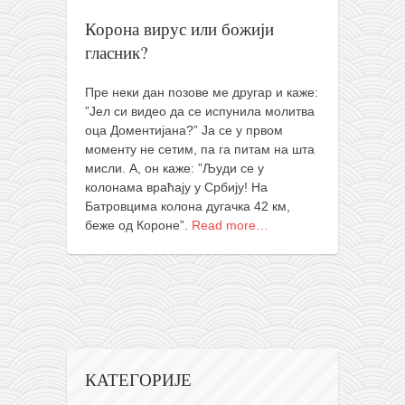
православље
Корона вирус или божији
забрањена историја
гласник?
ћирилица
Пре неки дан позове ме другар и каже:
породичне приче
”Јел си видео да се испунила молитва
прота Воја
оца Доментијана?” Ја се у првом
моменту не сетим, па га питам на шта
уместо твитера
мисли. А, он каже: ”Људи се у
календар српски
колонама враћају у Србију! На
Батровцима колона дугачка 42 км,
азбуки и књиге
беже од Короне”.
Read more…
Окинава карате
најновије на блогу
моје белешке
историја каратеа
бубиши
КАТЕГОРИЈЕ
карате