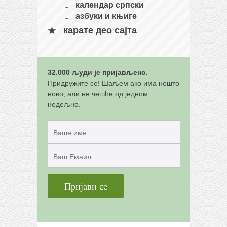
снимци наступа
календар српски
азбуки и књиге
галерија клуба
карате део сајта
чланарина
контакт
бесплатна е-књига
32.000 људи је пријављено.
термини тренинга
Придружите се! Шаљем ако има нешто
ново, али не чешће од једном
моја прича
недељно.
моја прича
фотке
контакт