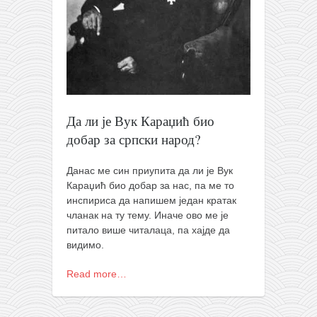
православље
забрањена историја
ћирилица
породичне приче
прота Воја
Да ли је Вук Караџић био
уместо твитера
добар за српски народ?
календар српски
азбуки и књиге
Данас ме син приупита да ли је Вук
Караџић био добар за нас, па ме то
Окинава карате
инспириса да напишем један кратак
најновије на блогу
чланак на ту тему. Иначе ово ме је
питало више читалаца, па хајде да
моје белешке
видимо.
историја каратеа
Read more…
бубиши
карате