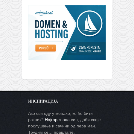
ИНСПИРАЦИЈА
Ако сви оду у монахе, ко ће бити
ратник?
Најгорег оца
син, доби своје
послушање и сачини од пера мач.
Трудим се… праштајте.