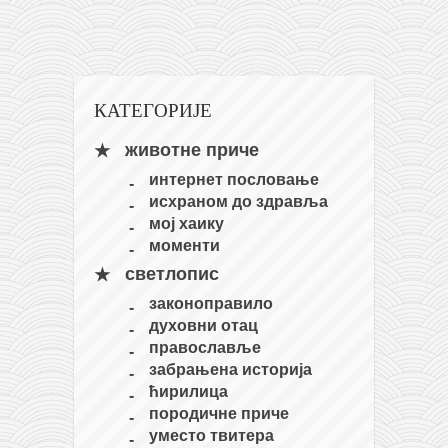
кихон
наиханчи
кушанку
КАТЕГОРИЈЕ
пасаи
животне приче
темашивари
интернет пословање
кобудо
исхраном до здравља
нунчаку
мој хаику
моменти
бо
светлопис
тонфа
законоправило
саи
духовни отац
православље
тимбеи рочин
забрањена историја
тсунами дојо
ћирилица
породичне приче
програм
уместо твитера