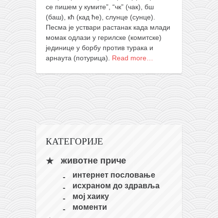
православље
се пишем у кумите”, “чк” (чак), бш
(баш), кћ (кад ће), слунце (сунце).
забрањена историја
Песма је уствари растанак када млади
ћирилица
момак одлази у герилске (комитске)
јединице у борбу против турака и
породичне приче
арнаута (потурица).
Read more…
прота Воја
уместо твитера
календар српски
азбуки и књиге
Окинава карате
КАТЕГОРИЈЕ
најновије на блогу
животне приче
моје белешке
интернет пословање
историја каратеа
исхраном до здравља
бубиши
мој хаику
моменти
карате