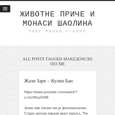
ЖИВОТНЕ ПРИЧЕ И
МОНАСИ ШАОЛИНА
Почетна
ПИШЕ МИЛОШ СТАНИЋ
Животне приче
најновије на блогу
интернет пословање
исхраном до здравља
ALL POSTS TAGGED МАКЕДОНСКЕ
ПЕСМЕ
мој хаику
моменти и места
Жали Заре – Кулин Бан
бонус садржај
светлопис
https://www.youtube.com/watch?
v=2srWzaIV4l8
законоправило
духовни отац
Језик ове песме ми је феноменалан.
Стари српски изрази крал (краљ), “ће