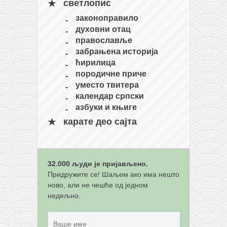
светлопис
кихон
законоправило
наиханчи
духовни отац
православље
кушанку
забрањена историја
пасаи
ћирилица
породичне приче
темашивари
уместо твитера
кобудо
календар српски
азбуки и књиге
нунчаку
карате део сајта
бо
тонфа
саи
32.000 људи је пријављено.
Придружите се! Шаљем ако има нешто
тимбеи рочин
ново, али не чешће од једном
тсунами дојо
недељно.
програм