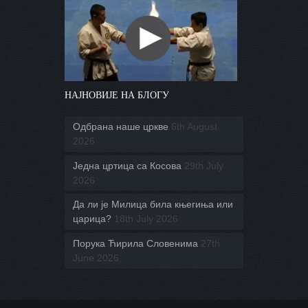
НАЈНОВИЈЕ НА БЛОГУ
Одбрана наше цркве
6th August
2026
Једна цртица са Косова
29th July
2026
Да ли је Милица била књегиња или
царица?
18th July 2026
Порука Ћирила Словенима
27th
June 2026