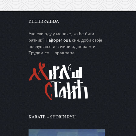
ИНСПИРАЦИЈА
Ако сви оду у монахе, ко ће бити
ратник?
Најгорег оца
син, доби своје
послушање и сачини од пера мач.
Трудим се… праштајте.
KARATE – SHORIN RYU