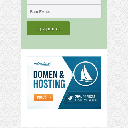
снимци наступа
галерија клуба
чланарина
контакт
бесплатна е-књига
термини тренинга
моја прича
моја прича
фотке
контакт