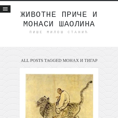
ЖИВОТНЕ ПРИЧЕ И
МОНАСИ ШАОЛИНА
Почетна
ПИШЕ МИЛОШ СТАНИЋ
Животне приче
најновије на блогу
интернет пословање
исхраном до здравља
ALL POSTS TAGGED МОНАХ И ТИГАР
мој хаику
моменти и места
бонус садржај
светлопис
законоправило
духовни отац