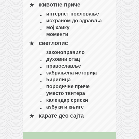
снимци наступа
животне приче
галерија клуба
интернет пословање
чланарина
исхраном до здравља
мој хаику
контакт
моменти
бесплатна е-књига
светлопис
термини тренинга
законоправило
духовни отац
моја прича
православље
моја прича
забрањена историја
ћирилица
фотке
породичне приче
контакт
уместо твитера
календар српски
азбуки и књиге
карате део сајта