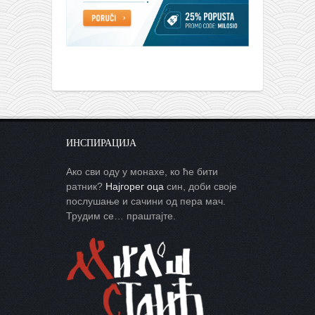
ИНСПИРАЦИЈА
Ако сви оду у монахе, ко ће бити
ратник?
Најгорег оца
син, доби своје
послушање и сачини од пера мач.
Трудим се… праштајте.