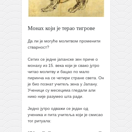
православље
забрањена историја
ћирилица
Монах који је терао тигрове
породичне приче
прота Воја
Да ли је могуће молитвом променити
стварност?
уместо твитера
Сетих се једне јапанске зен приче о
календар српски
монаху из 15. века који је свако јутро
азбуки и књиге
читао молитву и бацао по мало
пиринча на се четири стране света. Он
Окинава карате
је био познат учитељ зена у Јапану.
најновије на блогу
Ученици су месецима гледали али
нико није разумео шта ради.
моје белешке
историја каратеа
Једно јутро одважи се један од
ученика и пита учитеља који је смисао
бубиши
тог ритуала:
карате