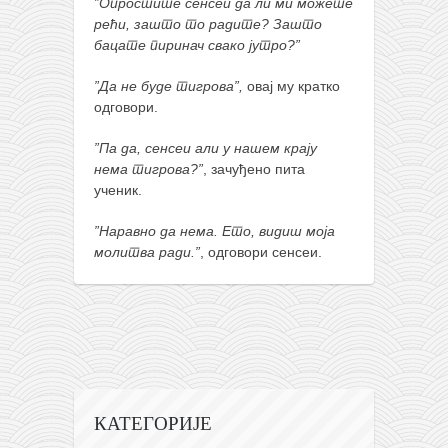
”Опростите сенсеи да ли ми можете
кихон
рећи, зашто то радите? Зашто
бацате пиринач свако јутро?”
наиханчи
кушанку
”Да не буде тигрова”,
овај му кратко
одговори.
пасаи
”Па да, сенсеи али у нашем крају
темашивари
нема тигрова?”
, зачуђено пита
кобудо
ученик.
нунчаку
”Наравно да нема. Ето, видиш моја
бо
молитва ради.”
, одговори сенсеи.
тонфа
саи
тимбеи рочин
тсунами дојо
програм
КАТЕГОРИЈЕ