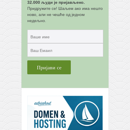
32.000 људи је пријављено.
Придружите се! Шаљем ако има нешто
ново, али не чешће од једном
недељно.