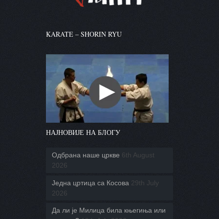
KARATE – SHORIN RYU
НАЈНОВИЈЕ НА БЛОГУ
Одбрана наше цркве
6th August
2026
Једна цртица са Косова
29th July
2026
Да ли је Милица била књегиња или